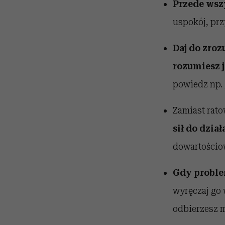
Przede wszy
uspokój, prz
Daj do zrozu
rozumiesz 
powiedz np. 
Zamiast rato
sił do dzia
dowartościow
Gdy problem
wyręczaj go 
odbierzesz m