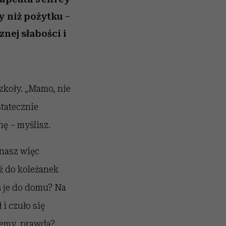
y niż pożytku –
nej słabości i
zkoły. „Mamo, nie
tatecznie
nę – myślisz.
ynasz więc
ź do koleżanek
ś je do domu? Na
i czuło się
lemy, prawda?