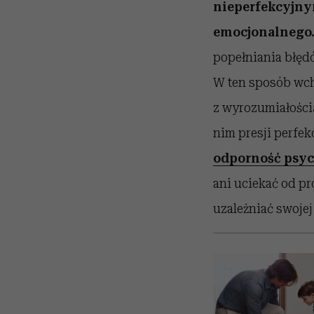
nieperfekcyjny
emocjonalnego
popełniania błędó
W ten sposób wch
z wyrozumiałością
nim presji perfe
odporność psy
ani uciekać od pr
uzależniać swojej