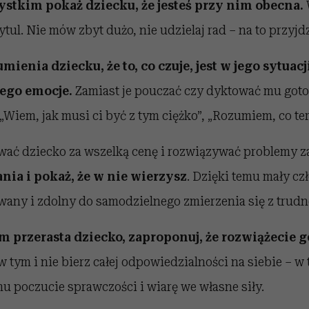
stkim pokaż dziecku, że jesteś przy nim obecna.
ytul. Nie mów zbyt dużo, nie udzielaj rad – na to przyjd
mienia dziecku, że to, co czuje, jest w jego sytuac
jego emocje.
Zamiast je pouczać czy dyktować mu goto
„Wiem, jak musi ci być z tym ciężko”, „Rozumiem, co ter
wać dziecko za wszelką cenę i rozwiązywać problemy z
łania i pokaż, że w nie wierzysz
. Dzięki temu mały cz
any i zdolny do samodzielnego zmierzenia się z trudn
 przerasta dziecko, zaproponuj, że rozwiążecie g
w tym i nie bierz całej odpowiedzialności na siebie – w
u poczucie sprawczości i wiarę we własne siły.