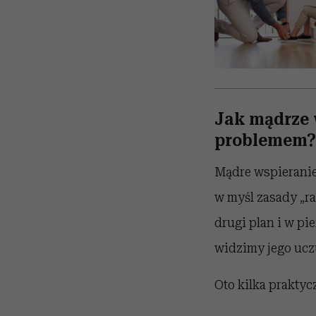
Jak mądrze 
problemem?
Mądre wspieranie
w myśl zasady „ra
drugi plan i w pi
widzimy jego uczu
Oto kilka praktyc