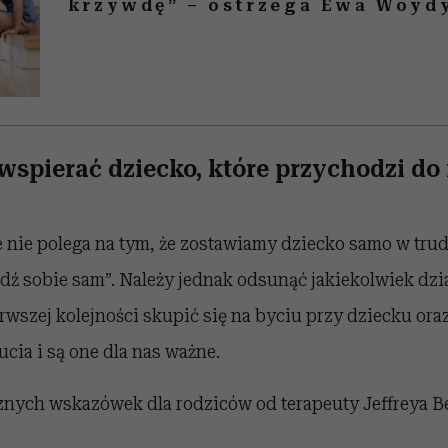
krzywdę” – ostrzega Ewa Woyd
wspierać dziecko, które przychodzi do 
 nie polega na tym, że zostawiamy dziecko samo w tru
dź sobie sam”. Należy jednak odsunąć jakiekolwiek dzia
erwszej kolejności skupić się na byciu przy dziecku ora
cia i są one dla nas ważne.
znych wskazówek dla rodziców od terapeuty Jeffreya B