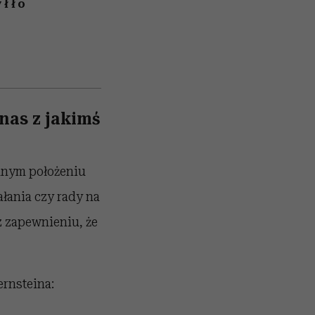
yłło
nas z jakimś
dnym położeniu
łania czy rady na
z zapewnieniu, że
ernsteina: