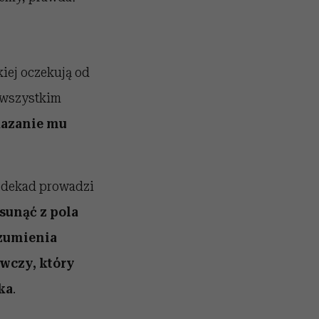
kiej oczekują od
 wszystkim
kazanie mu
d dekad prowadzi
sunąć z pola
ozumienia
wczy, który
ka
.