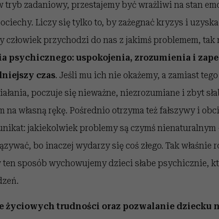
tryb zadaniowy, przestajemy być wrażliwi na stan em
pociechy. Liczy się tylko to, by zażegnać kryzys i uzys
ły człowiek przychodzi do nas z jakimś problemem, ta
a psychicznego: uspokojenia, zrozumienia i zap
niejszy czas
. Jeśli mu ich nie okażemy, a zamiast tego
iałania, poczuje się nieważne, niezrozumiane i zbyt sła
 na własną rękę. Pośrednio otrzyma też fałszywy i obc
ikat: jakiekolwiek problemy są czymś nienaturalnym – 
ązywać, bo inaczej wydarzy się coś złego.
Tak właśnie r
 ten sposób wychowujemy dzieci słabe psychicznie, kt
dzeń.
 życiowych trudności oraz pozwalanie dziecku n