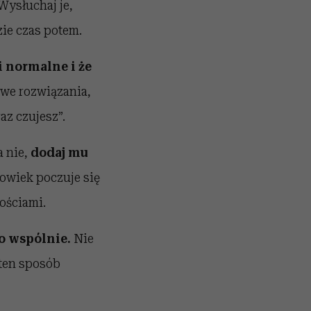
Wysłuchaj je,
zie czas potem.
ji normalne i że
we rozwiązania,
az czujesz”.
a nie,
dodaj mu
łowiek poczuje się
ościami.
o wspólnie.
Nie
 ten sposób