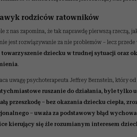
nawyk rodziców ratowników
ele z nas zapomina, że tak naprawdę pierwszą rzeczą, ja
nie jest rozwiązywanie za nie problemów
–
lecz przede
 towarzyszenie dziecku w trudnej sytuacji oraz o
mienia
.
raca uwagę psychoterapeuta Jeffrey Bernstein, który o
tychmiastowe ruszanie do działania, byle tylko u
łą przeszkodę – bez okazania dziecku ciepła, zr
cjonalnego – uważa za podstawowy błąd wychowa
ice kierujący się źle rozumianym interesem dziec