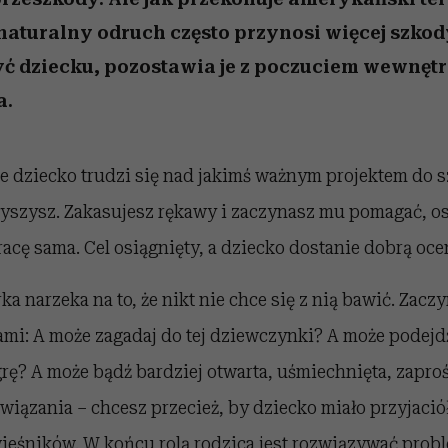
 naturalny odruch często przynosi więcej szkod
yć dziecku, pozostawia je z poczuciem wewnętrz
a.
je dziecko trudzi się nad jakimś ważnym projektem do s
łyszysz. Zakasujesz rękawy i zaczynasz mu pomagać, os
acę sama. Cel osiągnięty, a dziecko dostanie dobrą oce
ka narzeka na to, że nikt nie chce się z nią bawić. Zacz
ami: A może zagadaj do tej dziewczynki? A może podejd
 grę? A może bądź bardziej otwarta, uśmiechnięta, zapro
wiązania – chcesz przecież, by dziecko miało przyjaciół 
ieśników. W końcu rolą rodzica jest rozwiązywać prob