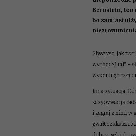
Bernstein, ten
bo zamiast ulż
niezrozumieni
Słyszysz, jak two
wychodzi mi” – s
wykonując całą pr
Inna sytuacja. Cór
zasypywać ją rad
i zagraj z nimi w
gwałt szukasz roz
dobrze wśród rów