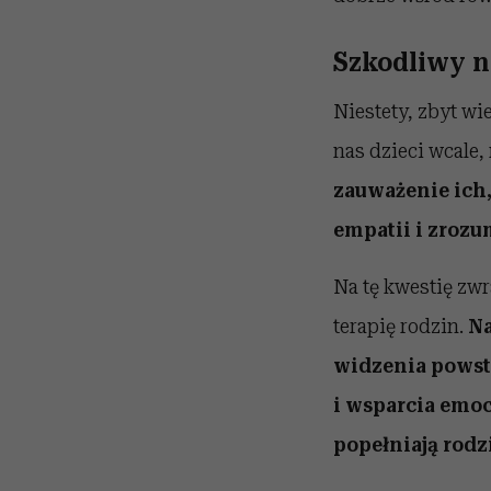
Szkodliwy 
Niestety, zbyt wi
nas dzieci
wcale, 
zauważenie ich,
empatii i zrozu
Na tę kwestię zw
terapię rodzin.
Na
widzenia powsta
i wsparcia emo
popełniają rodz