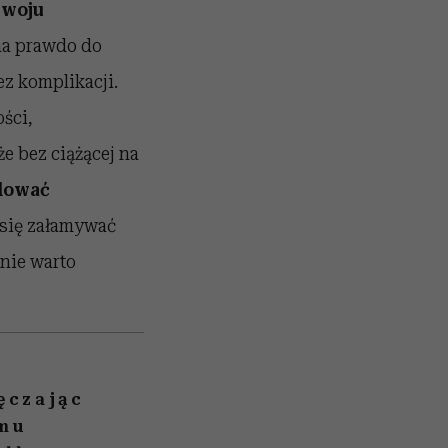
zwoju
ma prawdo do
ez komplikacji.
ści,
że bez ciążącej na
dować
e się załamywać
 nie warto
ęczając
 mu