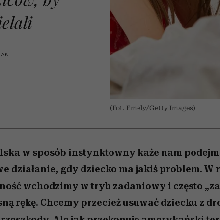
 5,
la
Miller s. 5, odc. 6]
skuteczne
relację z pienięd
Raport Lyst ujaw
sposoby
najbardziej pożąd
elali
ubrania i marki se
IAK
(Fot. Emely/Getty Images)
ielska w sposób instynktowny każe nam podej
 działanie, gdy dziecko ma jakiś problem. W r
dność wchodzimy w tryb zadaniowy i często „z
ną rękę. Chcemy przecież usuwać dziecku z dr
rzeszkody. Ale jak przekonuje amerykański ter