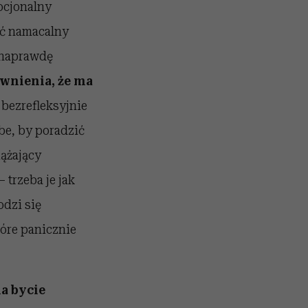
ocjonalny
kać namacalny
k naprawdę
ewnienia, że ma
 bezrefleksyjnie
be, by poradzić
iążający
trzeba je jak
odzi się
óre panicznie
a bycie