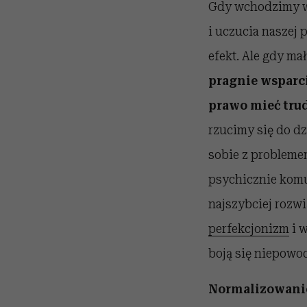
Gdy wchodzimy w 
i uczucia naszej 
efekt. Ale gdy ma
pragnie wsparci
prawo mieć trud
rzucimy się do dz
sobie z problemem
psychicznie komun
najszybciej rozwi
perfekcjonizm
i w
boją się niepowo
Normalizowanie