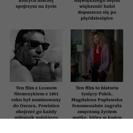
których inaczej
największego błędu
spojrzysz na życie
większość ludzi
dopuszcza się po
pięćdziesiątce
Ten film z Leonem
Ten film to historia
Niemczykiem z 1961
tysięcy Polek.
roku był nominowany
Magdalena Popławska
do Oscara. Powinien
fenomenalnie zagrała
obejrzeć go każdy
zmęczoną życiem
miłośnik polskiego
matkę, która w końcu
kina
mówi „dość”