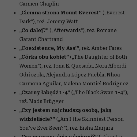
Carmen Chaplin
„Ciemna strona Mount Everest”
(„Everest
Dark”),
reż. Jeremy Watt
„Co dalej?”
(„Afterwards”),
reż. Romane
Garant Chartrand
„Co
existence, My Ass!”
,
reż. Amber Fares
„Córka obu kobiet”
(„The Daughter of Both
Women”),
reż. Iona E. Quesada, Nora Alberdi
Odriozola, Alejandra López Puebla, Nhoa
Carmona Aguilar, Malena Montiel Rodríguez
„Czarny łabędź 1-4”
(„The Black Swan 1-4”),
reż. Mads Brügger
„Czy jestem najchudszą osobą, jaką
widzieliście?”
(„Am I the Skinniest Person
You’ve Ever Seen?”),
reż. Eisha Marjara
„Czy maszyny śnią o śmierci?”
(„About a