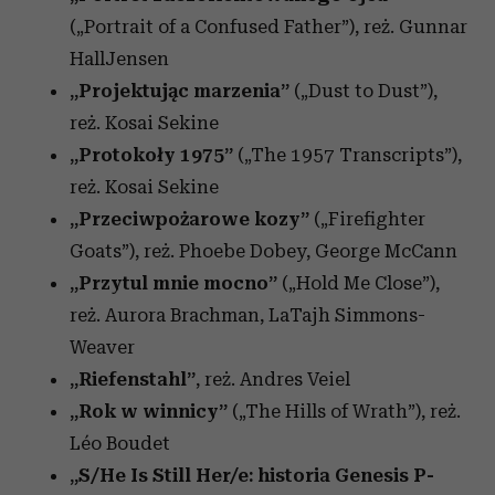
(„Portrait of a Confused Father”),
reż. Gunnar
HallJensen
„Projektując marzenia”
(„Dust to Dust”),
reż. Kosai Sekine
„Protokoły 1975”
(„The 1957 Transcripts”),
reż. Kosai Sekine
„Przeciwpożarowe kozy”
(„Firefighter
Goats”), reż. Phoebe Dobey, George McCann
„Przytul mnie mocno”
(„Hold Me Close”),
reż.
Aurora Brachman, LaTajh Simmons-
Weaver
„Riefenstahl”
, reż. Andres Veiel
„Rok w winnicy”
(„The Hills of Wrath”), reż.
Léo Boudet
„S/He Is Still Her/e: historia Genesis P-