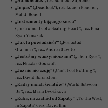
„Homunculus”
, reż. Bonheur Suprême
„Impas”
(„Deadlock”),
reż. Lucien Beucher,
Mahdi Boucif
„Instrumenty bijącego serca”
(„Instruments of a Beating Heart”), reż. Ema
Ryan Yamazaki
„Jak to powiedzieć?”
(„Perfected
Grammar”),
reż. Andrea Suwito
„Jesteśmy waszymioczami”
(„Their Eyes”),
reż. Nicolas Gourault
„Już nic nie czuję”
(„Can't Feel Nothing”),
reż. David Borenstein
„Kadry moich światów”
(„World Between
Us”),
reż. Maria Dvořáková
„Kuba, na zachód od Zapaty”
(„To the West,
in Zapata”), reż. David Bim