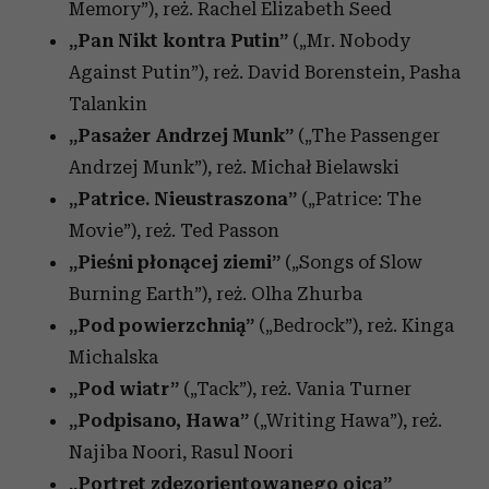
Memory”), reż. Rachel Elizabeth Seed
„Pan Nikt kontra Putin”
(„Mr. Nobody
Against Putin”), reż. David Borenstein, Pasha
Talankin
„Pasażer Andrzej Munk”
(„The Passenger
Andrzej Munk”),
reż. Michał Bielawski
„Patrice. Nieustraszona”
(„Patrice: The
Movie”), reż. Ted Passon
„Pieśni płonącej ziemi”
(„Songs of Slow
Burning Earth”), reż. Olha Zhurba
„Pod powierzchnią”
(„Bedrock”), reż. Kinga
Michalska
„Pod wiatr”
(„Tack”), reż. Vania Turner
„Podpisano, Hawa”
(„Writing Hawa”), reż.
Najiba Noori, Rasul Noori
„Portret zdezorientowanego ojca”