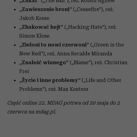
„Zakaz”
(„The Ban”), reż. Roisin Agnew
„Zawieszenie broni”
(„Ceasefire”), reż.
Jakob Krese
„Zhakować hejt”
(„
Hacking Hate”), reż.
Simon Klose
„Zieloni to nowi czerwoni”
(„Green is the
New Red”), reż. Anna Recalde Miranda
„Znaleźć winnego”
(„Blame”), reż. Christian
Frei
„Życie i inne problemy”
(„Life and Other
Problems”), reż. Max Kestner
Część online 22. MDAG potrwa od 20 maja do 2
czerwca na mdag.pl.