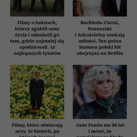
Filmy o ludziach,
Bachleda-Curuś,
którzy zgubili sens
Roznerski
życia i odnaleźli go
i Zakościelny szukają
tam, gdzie najmniej się
miłości. Ten pełen
spodziewali. 12
humoru polski hit
najlepszych tytułów
obejrzysz na Netflix
Filmy, które otwierają
Jane Fonda ma 88 lat
oczy. 10 historii, po
i mówi, że