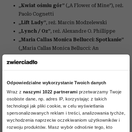
„Kwiat ośmiu gór”
(„A Flower of Mine”),
reż.
Paolo Cognetti
„Lift Lady”
,
reż. Marcin Modzelewski
„Lynch / Oz”
,
reż. Alexandre O. Phillippe
„Maria Callas Monica Bellucci: Spotkanie”
(„Maria Callas Monica Bellucci: An
Encounter”),
reż. YannisDimolitsas
„Mimo wszystko kocham Cię”
(„Flophouse
America”), reż. Monica Strømdahl
„Mistrzowie ze Złotej Doliny”
(„Champions
Odpowiedzialne wykorzystanie Twoich danych
of the Golden Valley”), reż. Ben Sturgulewski
Wraz z
naszymi 1022 partnerami
przetwarzamy Twoje
osobiste dane, np. adres IP, korzystając z takich
„Mój drogi Théo”
(„My Dear Théo”), reż.
technologii jak pliki cookie, w celu wyświetlania
Alisa Kovalenko
spersonalizowanych reklam i treści, analizowania tychże,
„My Sunnyside”
,
reż. Matylda Kawka
wychodzenia naprzeciw oczekiwaniom użytkowników i
„Mysz w labiryncie i sześciokątny ul”
rozwoju produktów. Masz wybór odnośnie tego, kto