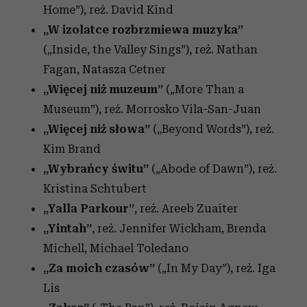
Home”), reż. David Kind
„W izolatce rozbrzmiewa muzyka”
(„Inside, the Valley Sings”), reż. Nathan
Fagan, Natasza Cetner
„Więcej niż muzeum”
(„More Than a
Museum”), reż. Morrosko Vila-San-Juan
„Więcej niż słowa”
(„Beyond Words”), reż.
Kim Brand
„Wybrańcy świtu”
(„Abode of Dawn”), reż.
Kristina Schtubert
„Yalla Parkour”
, reż. Areeb Zuaiter
„Yintah”
, reż. Jennifer Wickham, Brenda
Michell, Michael Toledano
„Za moich czasów”
(„In My Day”), reż. Iga
Lis