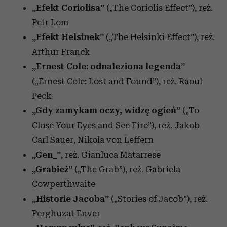
„Efekt Coriolisa”
(„The Coriolis Effect”), reż.
Petr Lom
„Efekt Helsinek”
(„The Helsinki Effect”), reż.
Arthur Franck
„Ernest Cole: odnaleziona legenda”
(„Ernest Cole: Lost and Found”), reż. Raoul
Peck
„Gdy zamykam oczy, widzę ogień”
(„To
Close Your Eyes and See Fire”),
reż. Jakob
Carl Sauer, Nikola von Leffern
„Gen_”
,
reż. Gianluca Matarrese
„Grabież”
(„The Grab”),
reż. Gabriela
Cowperthwaite
„Historie Jacoba”
(„Stories of Jacob”),
reż.
Perghuzat Enver