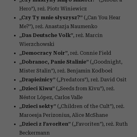
Hero”),
reż. Piotr Winiewicz
„Czy Ty mnie słyszysz?”
(„Can You Hear
Me?”),
reż. Anastazja Naumenko
„Das Deutsche Volk”
, reż. Marcin
Wierzchowski
„Democracy Noir”
,
reż. Connie Field
„Dobranoc, Panie Stalinie”
(„Goodnight,
Mister Stalin”), reż. Benjamin Kodboel
„Drapieżnicy”
(„Predators”),
reż. David Osit
„Dzieci Kiwu”
(„Seeds from Kivu”), reż.
Néstor López, Carlos Valle
„Dzieci sekty”
(„Children of the Cult”),
reż.
Maroesja Perizonius, Alice McShane
„Dzieci z Favoriten”
(„Favoriten”),
reż. Ruth
Beckermann