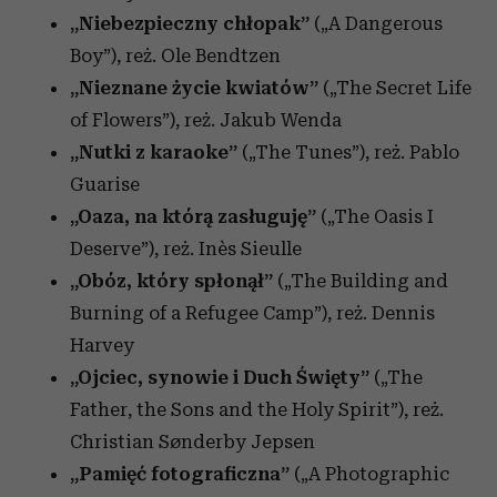
„Niebezpieczny chłopak”
(„A Dangerous
otrzymanymi od Ciebie lub uzyskanymi podczas
korzystania z ich usług.
Boy”),
reż. Ole Bendtzen
„Nieznane życie kwiatów”
(„The Secret Life
of Flowers”),
reż. Jakub Wenda
„Nutki z karaoke”
(„The Tunes”),
reż. Pablo
Guarise
„Oaza, na którą zasługuję”
(„The Oasis I
Deserve”), reż. Inès Sieulle
„Obóz, który spłonął”
(„The Building and
Burning of a Refugee Camp”), reż. Dennis
Harvey
„Ojciec, synowie i Duch Święty”
(„The
Father, the Sons and the Holy Spirit”), reż.
Christian Sønderby Jepsen
„Pamięć fotograficzna”
(„A Photographic