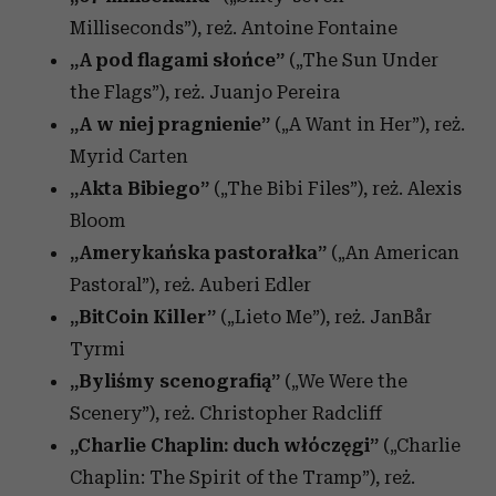
Milliseconds”)
,
reż. Antoine Fontaine
„A pod flagami słońce”
(„The Sun Under
the Flags”), reż. Juanjo Pereira
„A w niej pragnienie”
(„A Want in Her”), reż.
Myrid Carten
„Akta Bibiego”
(„The Bibi Files”)
,
reż. Alexis
Bloom
„Amerykańska pastorałka”
(„An American
Pastoral”)
,
reż. Auberi Edler
„BitCoin Killer”
(„Lieto Me”),
reż. JanBår
Tyrmi
„Byliśmy scenografią”
(„We Were the
Scenery”)
,
reż. Christopher Radcliff
„Charlie Chaplin: duch włóczęgi”
(„Charlie
Chaplin: The Spirit of the Tramp”)
,
reż.