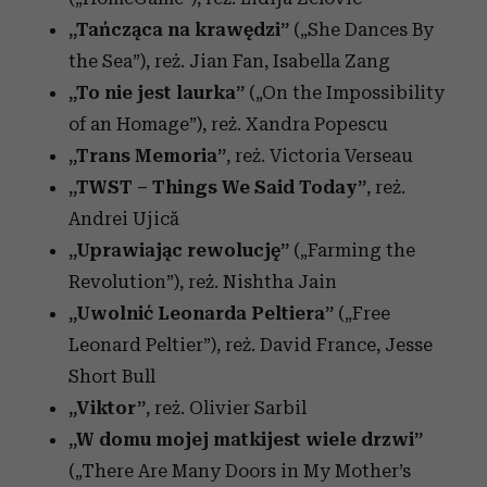
„Tańcząca na krawędzi”
(„
She Dances By
the Sea”), reż. Jian Fan, Isabella Zang
„To nie jest laurka”
(„On the Impossibility
of an Homage”), reż. Xandra Popescu
„Trans Memoria”
, reż. Victoria Verseau
„TWST – Things We Said Today”
, reż.
Andrei Ujică
„Uprawiając rewolucję”
(„Farming the
Revolution”), reż. Nishtha Jain
„Uwolnić Leonarda Peltiera”
(„Free
Leonard Peltier”), reż. David France, Jesse
Short Bull
„Viktor”
, reż. Olivier Sarbil
„W domu mojej matkijest wiele drzwi”
(„There Are Many Doors in My Mother’s