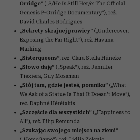
Orridge”
(„S/He Is Still Her/e: The Official
Genesis P-Orridge Documentary”), reż.
David Charles Rodrigues
„Sekrety skrajnej prawicy”
(„Undercover:
Exposing the Far Right”), reż. Havana
Marking
„Sisterqueens”
, reż. Clara Stella Hüneke
„Słowo daję”
(„Speak”), reż. Jennifer
Tiexiera, Guy Mossman
„Stój tam, gdzie jesteś, pomniku”
(„What
We Ask of a Statue Is That It Doesn’t Move”),
reż. Daphné Hérétakis
„Szczęście dla wszystkich”
(„Happiness to
All”), reż. Filip Remunda
„Szukając swojego miejsca na ziemi”
(„HomeGame”), reż. Lidija Zelovic