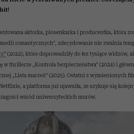
hit!
lentowana aktorka, piosenkarka i producentka, która zo
medii romantycznych”, zdecydowanie nie zwalnia temp
rc”
(2022), które doprowadziły do łez tysiące widzów, a
 w thrillerze „Kontrola bezpieczeństwa” (2024) i główn
znej „Lista marzeń” (2025). Ostatni z wymienionych fi
etflixie, a platforma już ujawniła, że szykuje się kolej
 zagości wśród uniwersyteckich murów.