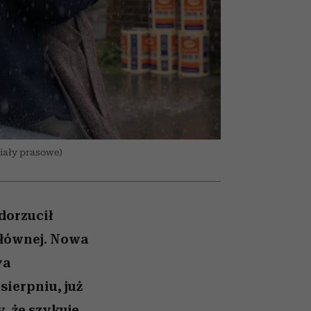
olarów
żegnają się eleganckie osoby
riały prasowe)
dorzucił
 głównej. Nowa
ya
sierpniu, już
, że szykuje