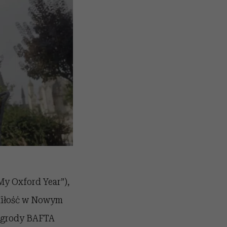
My Oxford Year”),
„Miłość w Nowym
nagrody BAFTA