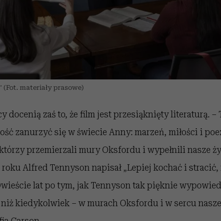
 (Fot. materiały prasowe)
y docenią zaś to, że film jest przesiąknięty literaturą. –
ość zanurzyć się w świecie Anny: marzeń, miłości i poe
którzy przemierzali mury Oksfordu i wypełnili nasze ż
3 roku Alfred Tennyson napisał „Lepiej kochać i stracić,
Dwieście lat po tym, jak Tennyson tak pięknie wypowiedz
niż kiedykolwiek – w murach Oksfordu i w sercu nasze
ia Carson.