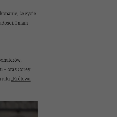
konanie, że życie
radości. I mam
bohaterów,
u – oraz Corey
erialu
„Królowa