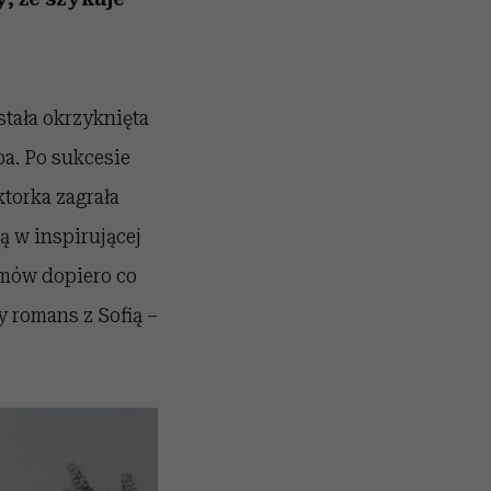
stała okrzyknięta
a. Po sukcesie
ktorka zagrała
ą w inspirującej
lmów dopiero co
ny romans z Sofią –