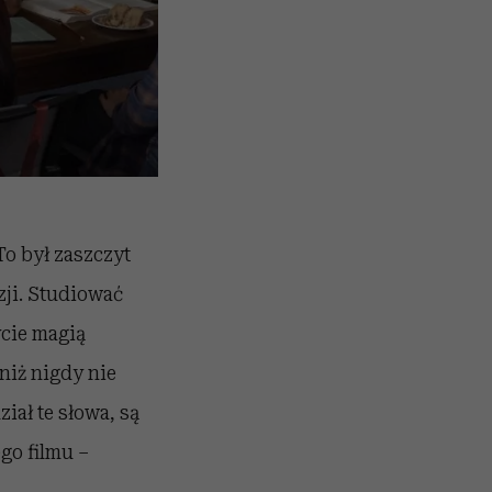
 To był zaszczyt
zji. Studiować
ycie magią
 niż nigdy nie
iał te słowa, są
go filmu –