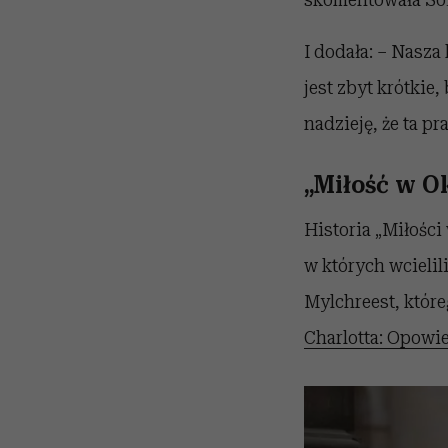
I dodała: – Nasza
jest zbyt krótkie
nadzieję, że ta p
„Miłość w O
Historia „Miłośc
w których wcielil
Mylchreest, które
Charlotta: Opowie