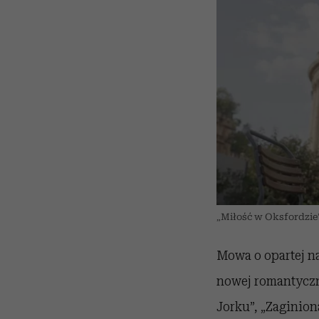
„Miłość w Oksfordzie”
Mowa o opartej na
nowej romantyczn
Jorku”, „Zaginio