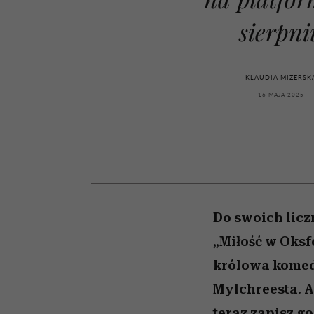
kawę z Kasią Miller”, s.
rozczarowują
odc. 7]
sierpni
KLAUDIA MIZERSK
16 MAJA 2025
Do swoich licz
„Miłość w Oksf
królowa komed
Mylchreesta. A 
teraz zapisz g