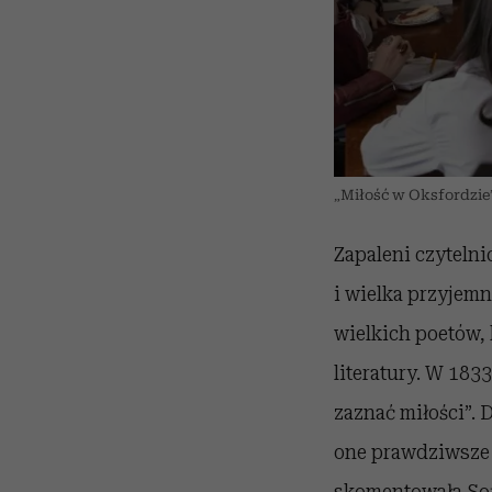
„Miłość w Oksfordzie”
Zapaleni czytelnic
i wielka przyjemn
wielkich poetów, 
literatury. W 183
zaznać miłości”. 
one prawdziwsze 
skomentowała Sof