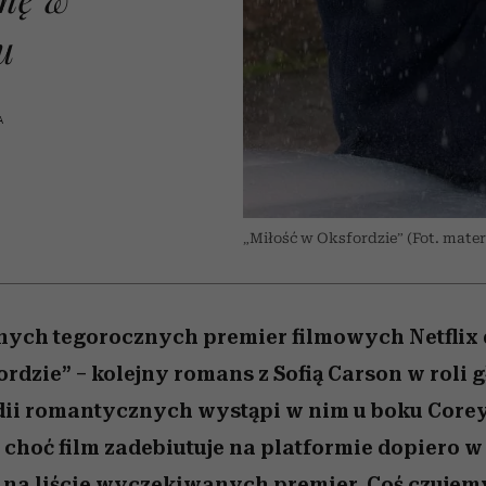
 5,
Raport Lyst ujawnił
Miller s. 5, odc. 6]
trafiła do grona
skuteczne
kosztuje to tysiące d
wśród widzów
najpopularniejszych seriali
najbardziej pożądane
u
ubrania i marki sezonu
Netflixa
A
„Miłość w Oksfordzie” (Fot. mate
nych tegorocznych premier filmowych Netflix 
ordzie” – kolejny romans z Sofią Carson w roli
ii romantycznych wystąpi w nim u boku Core
choć film zadebiutuje na platformie dopiero w 
o na liście wyczekiwanych premier. Coś czujemy