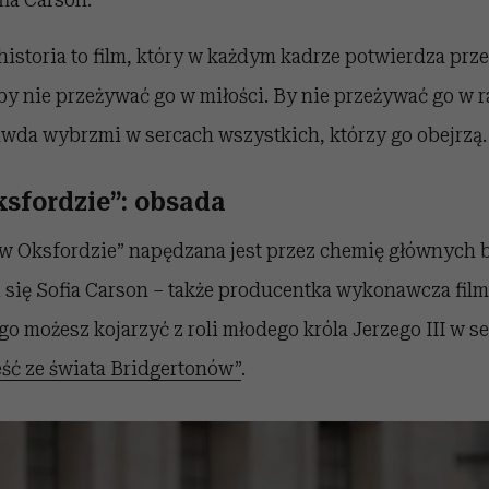
 historia to film, który w każdym kadrze potwierdza prze
, by nie przeżywać go w miłości. By nie przeżywać go w 
rawda wybrzmi w sercach wszystkich, którzy go obejrzą.
ksfordzie”: obsada
i w Oksfordzie” napędzana jest przez chemię głównych 
i się Sofia Carson – także producentka wykonawcza film
go możesz kojarzyć z roli młodego króla Jerzego III w s
ść ze świata Bridgertonów”
.