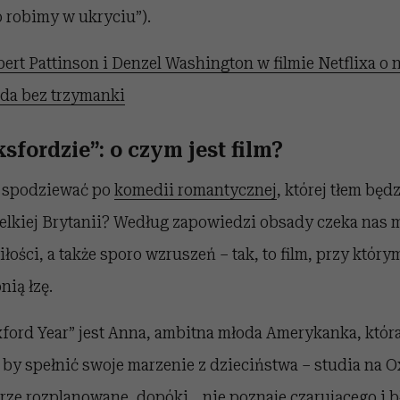
o robimy w ukryciu”).
ert Pattinson i Denzel Washington w filmie Netflixa o 
zda bez trzymanki
sfordzie”: o czym jest film?
ę spodziewać po
komedii romantycznej
, której tłem będ
elkiej Brytanii? Według zapowiedzi obsady czeka nas
iłości, a także sporo wzruszeń – tak, to film, przy któr
nią łzę.
ford Year” jest Anna, ambitna młoda Amerykanka, która
, by spełnić swoje marzenie z dzieciństwa – studia na O
ze rozplanowane, dopóki… nie poznaje czarującego i b