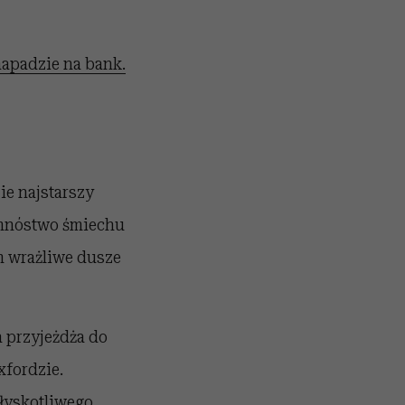
napadzie na bank.
zie najstarszy
 mnóstwo śmiechu
ym wrażliwe dusze
 przyjeżdża do
xfordzie.
łyskotliwego