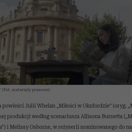
 (Fot. materiały prasowe)
 powieści Julii Whelan „Miłości w Oksfordzie” (oryg. „
ej produkcji według scenariusza Allisona Burnetta (
na”) i Melissy Osborne, w reżyserii nominowanego do 