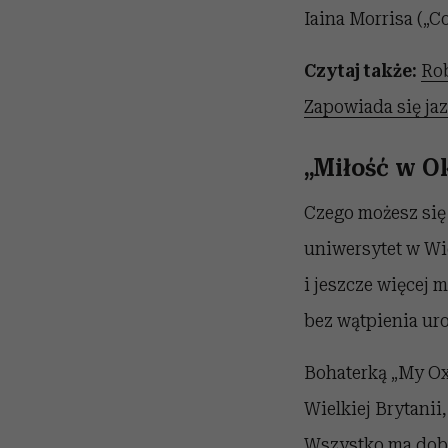
Iaina Morrisa („C
Czytaj także:
Rob
Zapowiada się ja
„Miłość w Ok
Czego możesz si
uniwersytet w Wi
i jeszcze więcej m
bez wątpienia uro
Bohaterką „My Ox
Wielkiej Brytanii
Wszystko ma dobr