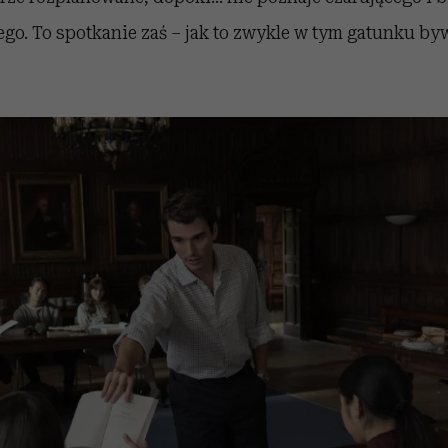
go. To spotkanie zaś – jak to zwykle w tym gatunku by