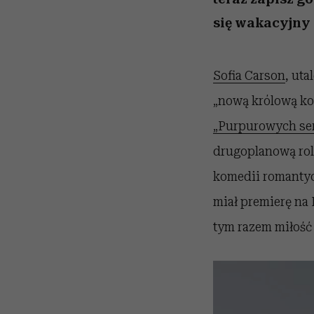
się wakacyjny 
Sofia Carson
, uta
„nową królową ko
„Purpurowych se
drugoplanową rolę
komedii romantyc
miał premierę na N
tym razem miłość