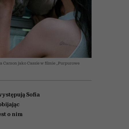
nił
relację z pieniędzmi
ane
zonu
fia Carson jako Cassie w filmie „Purpurowe
)
ystępują Sofia
obijając
est o nim