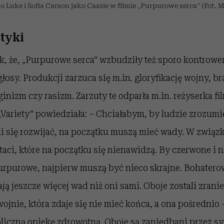
ko Luke i Sofia Carson jako Cassie w filmie „Purpurowe serca” (Fot. 
tyki
k, że, „Purpurowe serca” wzbudziły też sporo kontrowers
głosy. Produkcji zarzuca się m.in. gloryfikację wojny, 
ginizm czy rasizm. Zarzuty te odparła m.in. reżyserka fi
Variety” powiedziała: – Chciałabym, by ludzie zrozumie
i się rozwijać, na początku muszą mieć wady. W związ
aci, które na początku się nienawidzą. By czerwone i n
urpurowe, najpierw muszą być nieco skrajne. Bohatero
ją jeszcze więcej wad niż oni sami. Oboje zostali zrani
ojnie, która zdaje się nie mieć końca, a ona pośrednio 
liczną opiekę zdrowotną. Oboje są zaniedbani przez sy