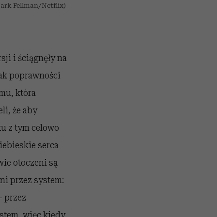
Mark Fellman/Netflix)
ji i ściągnęły na
brak poprawności
lmu, która
li, że aby
ku z tym celowo
iebieskie serca
wie otoczeni są
eni przez system:
– przez
stem, więc kiedy