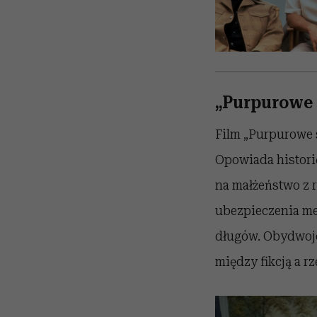
„Purpurowe s
Film „Purpurowe s
Opowiada historię
na małżeństwo z r
ubezpieczenia med
długów. Obydwoje 
między fikcją a r