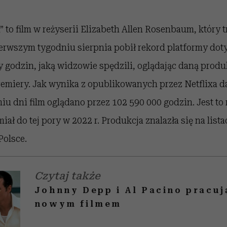
 to film w reżyserii Elizabeth Allen Rosenbaum, który tr
pierwszym tygodniu sierpnia pobił rekord platformy dot
y godzin, jaką widzowie spędzili, oglądając daną prod
remiery. Jak wynika z opublikowanych przez Netflixa d
u dni film oglądano przez 102 590 000 godzin. Jest to
 miał do tej pory w 2022 r. Produkcja znalazła się na list
Polsce.
Czytaj także
Johnny Depp i Al Pacino pracuj
nowym filmem