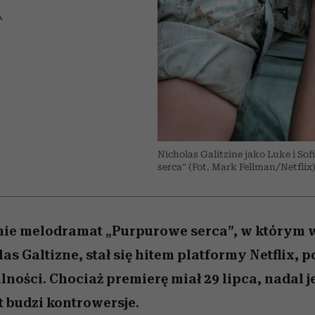
 5,
kwestie, o których wciąż
skutki dla związku i dla
Miller s. 5, odc. 6]
Raport Lyst ujaw
boimy się mówić
partnerki
najbardziej pożąd
A
ubrania i marki se
Nicholas Galitzine jako Luke i So
serca” (Fot. Mark Fellman/Netflix
ie melodramat „Purpurowe serca”, w którym w
as Galtizne, stał się hitem platformy Netflix, p
ności. Chociaż premierę miał 29 lipca, nadal j
t budzi kontrowersje.