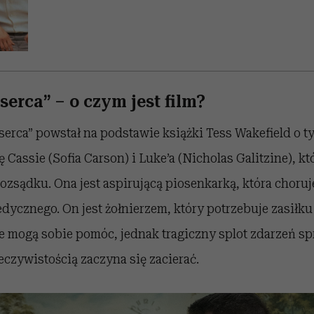
erca” – o czym jest film?
erca” powstał na podstawie książki Tess Wakefield o t
 Cassie (Sofia Carson) i Luke’a (Nicholas Galitzine), kt
ozsądku. Ona jest aspirującą piosenkarką, która choruje
ycznego. On jest żołnierzem, który potrzebuje zasiłku
mogą sobie pomóc, jednak tragiczny splot zdarzeń spra
zeczywistością zaczyna się zacierać.