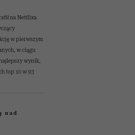
afił na Netflixa
yczący
ukcję w pierwszym
anych, w ciągu
 najlepszy wynik,
ach top 10 w 93
ą nad