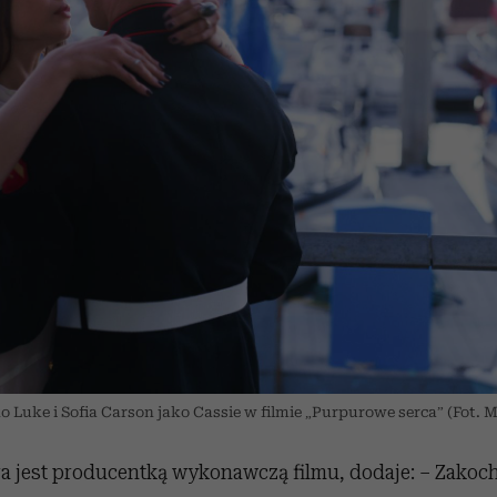
ko Luke i Sofia Carson jako Cassie w filmie „Purpurowe serca” (Fot. 
ra jest producentką wykonawczą filmu, dodaje: – Zakoc