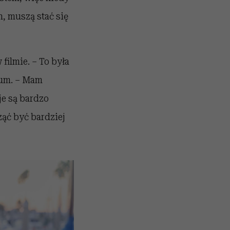
, muszą stać się
 filmie. – To była
aum. – Mam
je są bardzo
ząć być bardziej