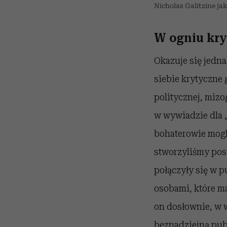
Nicholas Galitzine ja
W ogniu kry
Okazuje się jedna
siebie krytyczne 
politycznej, mizo
w wywiadzie dla „
bohaterowie mogl
stworzyliśmy post
połączyły się w p
osobami, które ma
on dosłownie, w w
beznadziejną pub