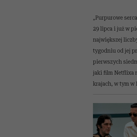
„Purpurowe serca”
29 lipca i już w 
największej liczb
tygodniu od jej p
pierwszych siedmi
jaki film Netflixa
krajach, w tym w 