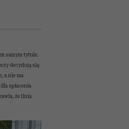
ym samym tytule.
órzy decydują się
, a nie ma
 dla spłacenia
wia, że linia