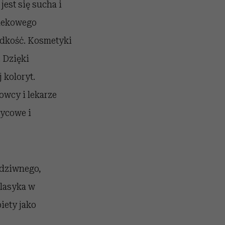
est się sucha i
mlekowego
adkość. Kosmetyki
. Dzięki
 koloryt.
owcy i lekarze
zycowe i
 dziwnego,
lasyka w
iety jako