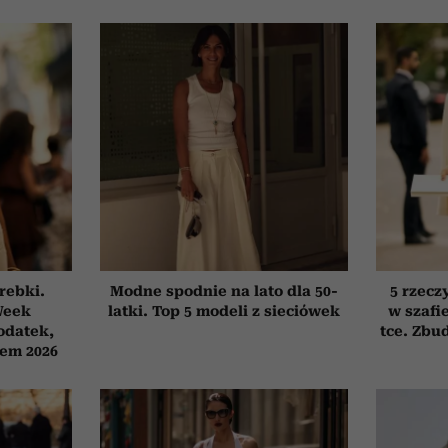
orebki.
Modne spodnie na lato dla 50-
5 rzecz
Week
latki. Top 5 modeli z sieciówek
w szafi
odatek,
tce. Zbud
tem 2026