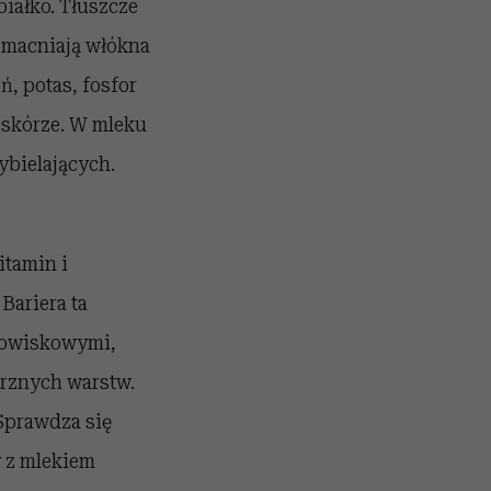
białko. Tłuszcze
wzmacniają włókna
, potas, fosfor
w skórze. W mleku
ybielających.
itamin i
Bariera ta
odowiskowymi,
trznych warstw.
Sprawdza się
y z mlekiem