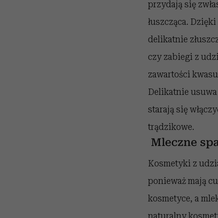
przydają się zwła
łuszcząca. Dzięki
delikatnie złusz
czy zabiegi z udz
zawartości kwasu 
Delikatnie usuwa
starają się włącz
trądzikowe.
Mleczne sp
Kosmetyki z udzia
ponieważ mają cu
kosmetyce, a mle
naturalny kosmet