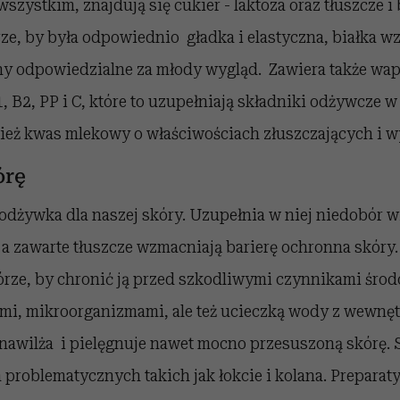
szystkim, znajdują się cukier - laktoza oraz tłuszcze i 
ze, by była odpowiednio gładka i elastyczna, białka 
ny odpowiedzialne za młody wygląd. Zawiera także wapń
, B2, PP i C, które to uzupełniają składniki odżywcze 
nież kwas mlekowy o właściwościach złuszczających i w
órę
 odżywka dla naszej skóry. Uzupełnia w niej niedobór w
a zawarte tłuszcze wzmacniają barierę ochronna skóry. 
kórze, by chronić ją przed szkodliwymi czynnikami śr
mi, mikroorganizmami, ale też ucieczką wody z wewnę
nawilża i pielęgnuje nawet mocno przesuszoną skórę. 
 problematycznych takich jak łokcie i kolana. Preparat