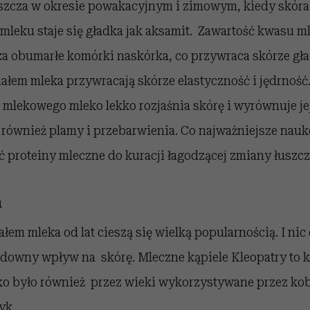
szcza w okresie powakacyjnym i zimowym, kiedy skóra j
 mleku staje się gładka jak aksamit. Zawartość kwasu 
cza obumarłe komórki naskórka, co przywraca skórze gł
iałem mleka przywracają skórze elastyczność i jędrność
mlekowego mleko lekko rozjaśnia skórę i wyrównuje jej
 również plamy i przebarwienia. Co najważniejsze nauk
yć proteiny mleczne do kuracji łagodzącej zmiany łuszc
a
łem mleka od lat cieszą się wielką popularnością. I nic
downy wpływ na skórę. Mleczne kąpiele Kleopatry to k
ko było również przez wieki wykorzystywane przez kob
yk.