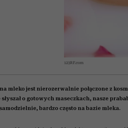
 5,
bez gierek i domysłów
Raport Lyst ujawnił
Miller s. 5, odc. 6]
skuteczne
sposoby
pamięć
najbardziej pożądane
ubrania i marki sezonu
123RF.com
a mleko jest nierozerwalnie połączone z kosm
ie słyszał o gotowych maseczkach, nasze praba
 samodzielnie, bardzo często na bazie mleka.