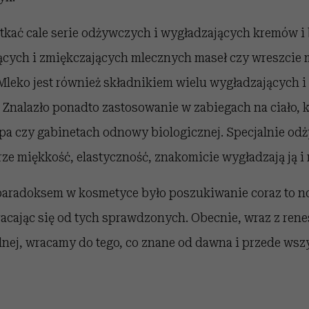
kać cale serie odżywczych i wygładzających kremów i
ających i zmiękczających mlecznych maseł czy wreszcie
Mleko jest również składnikiem wielu wygładzających i
. Znalazło ponadto zastosowanie w zabiegach na ciało, 
Spa czy gabinetach odnowy biologicznej. Specjalnie od
ze miękkość, elastyczność, znakomicie wygładzają ją i 
 paradoksem w kosmetyce było poszukiwanie coraz to 
acając się od tych sprawdzonych. Obecnie, wraz z ren
lnej, wracamy do tego, co znane od dawna i przede wsz