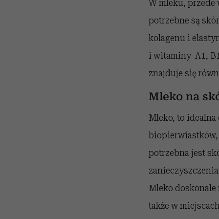
W mleku, przede w
potrzebne są skór
kolagenu i elasty
i witaminy A1, B1
znajduje się rów
Mleko na sk
Mleko, to idealna
biopierwiastków, 
potrzebna jest s
zanieczyszczenia
Mleko doskonale 
także w miejscach