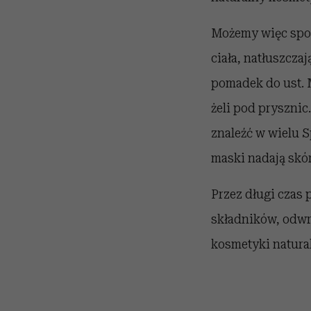
Możemy więc spot
ciała, natłuszcz
pomadek do ust. 
żeli pod prysznic
znaleźć w wielu 
maski nadają skór
Przez długi czas
składników, odwr
kosmetyki natura