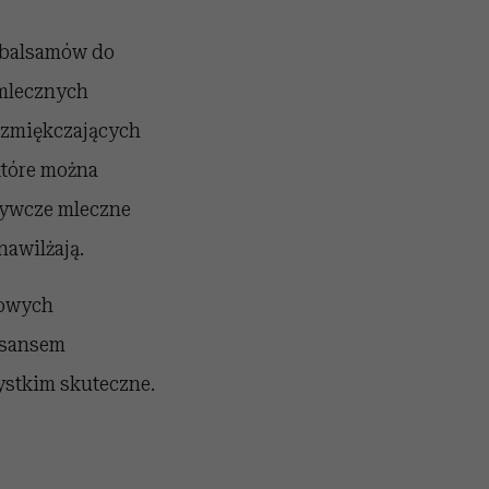
 balsamów do
 mlecznych
 zmiękczających
które można
żywcze mleczne
nawilżają.
nowych
esansem
ystkim skuteczne.