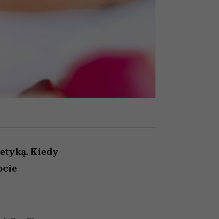
cieszy się dużą
granicę
popularnością na Netflixie
etyką. Kiedy
bcie