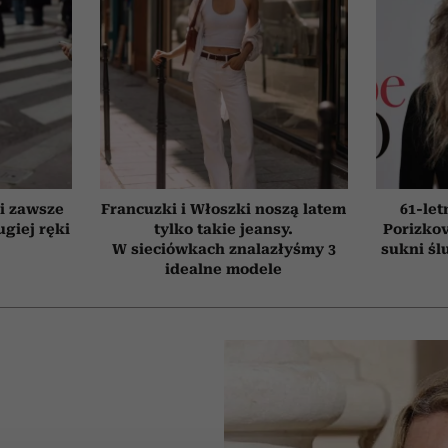
ki zawsze
Francuzki i Włoszki noszą latem
61-le
giej ręki
tylko takie jeansy.
Porizkov
W sieciówkach znalazłyśmy 3
sukni śl
idealne modele