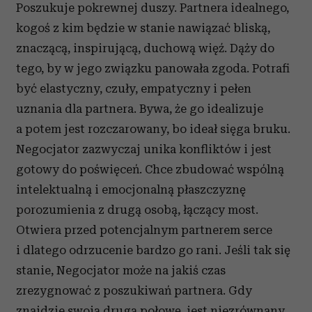
korzystasz z naszej witryny, udostępniamy partnerom
Poszukuje pokrewnej duszy. Partnera idealnego,
społecznościowym, reklamowym i analitycznym.
kogoś z kim będzie w stanie nawiązać bliską,
Partnerzy mogą połączyć te informacje z innymi danymi
znaczącą, inspirującą, duchową więź. Dąży do
otrzymanymi od Ciebie lub uzyskanymi podczas
tego, by w jego związku panowała zgoda. Potrafi
korzystania z ich usług.
być elastyczny, czuły, empatyczny i pełen
uznania dla partnera. Bywa, że go idealizuje
a potem jest rozczarowany, bo ideał sięga bruku.
Negocjator zazwyczaj unika konfliktów i jest
gotowy do poświęceń. Chce zbudować wspólną
intelektualną i emocjonalną płaszczyznę
porozumienia z drugą osobą, łączący most.
Otwiera przed potencjalnym partnerem serce
i dlatego odrzucenie bardzo go rani. Jeśli tak się
stanie, Negocjator może na jakiś czas
zrezygnować z poszukiwań partnera. Gdy
znajdzie swoją drugą połowę, jest niezrównany