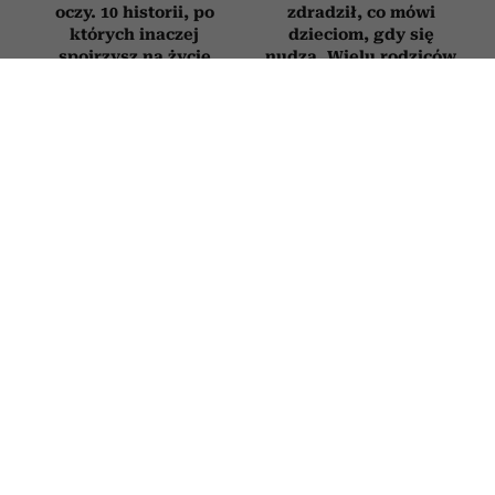
oczy. 10 historii, po
zdradził, co mówi
których inaczej
dzieciom, gdy się
spojrzysz na życie
nudzą. Wielu rodziców
będzie zaskoczonych
HOROSKOP
Horoskop tygodniowy dla Bliźniąt na
27 lipca–2 sierpnia 2026
27 LIPCA 2026