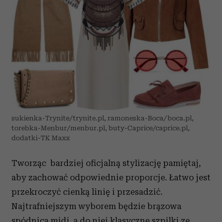
sukienka-Trynite/trynite.pl, ramoneska-Boca/boca.pl,
torebka-Menbur/menbur.pl, buty-Caprice/caprice.pl,
dodatki-TK Maxx
Tworząc bardziej oficjalną stylizację pamiętaj,
aby zachować odpowiednie proporcje. Łatwo jest
przekroczyć cienką linię i przesadzić.
Najtrafniejszym wyborem będzie brązowa
spódnica midi, a do niej klasyczne szpilki ze