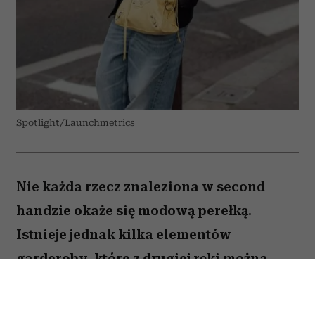
Spotlight/Launchmetrics
Nie każda rzecz znaleziona w second
handzie okaże się modową perełką.
Istnieje jednak kilka elementów
garderoby, które z drugiej ręki można
kupić taniej, w lepszej jakości i z
charakterem trudnym do znalezienia w