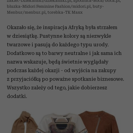
żakiet-Dziekański/dziekanski.pl, spódnica-Boca/boca.pl,
bluzka-Midori Feminine Fashion/midori.pl, buty-
Menbur/menbur.pl, torebka-TK Maxx
Okazało się, że inspiracja Afryką była strzałem
w dziesiątkę. Pustynne kolory są niezwykle
twarzowe i pasują do każdego typu urody.
Dodatkowo są to barwy neutralne i jak sama ich
nazwa wskazuje, będą świetnie wyglądały
podczas każdej okazji - od wyjścia na zakupy
z przyjaciółką po poważne spotkanie biznesowe.
Wszystko zależy od tego, jakie dobierzesz
dodatki.