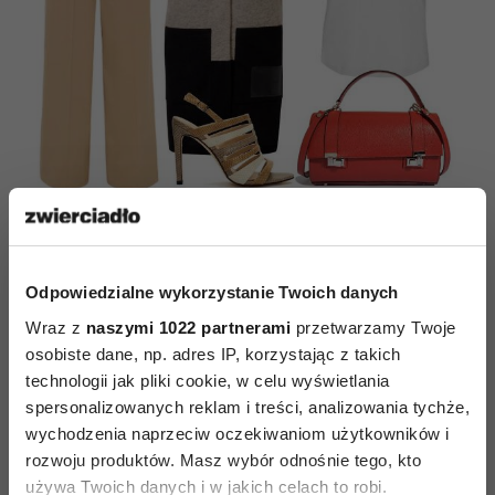
płaszcz-Trynite/trynite.pl, bluzka-More Moi/moremoi.pl,
buty-Menbur/menbur.pl, torebka-Boca/boca.pl, spodnie-
TK Maxx
Odpowiedzialne wykorzystanie Twoich danych
Wraz z
naszymi 1022 partnerami
przetwarzamy Twoje
osobiste dane, np. adres IP, korzystając z takich
technologii jak pliki cookie, w celu wyświetlania
spersonalizowanych reklam i treści, analizowania tychże,
wychodzenia naprzeciw oczekiwaniom użytkowników i
rozwoju produktów. Masz wybór odnośnie tego, kto
używa Twoich danych i w jakich celach to robi.