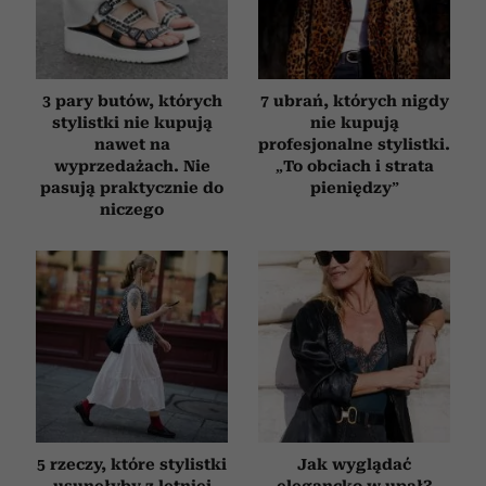
3 pary butów, których
7 ubrań, których nigdy
stylistki nie kupują
nie kupują
nawet na
profesjonalne stylistki.
wyprzedażach. Nie
„To obciach i strata
pasują praktycznie do
pieniędzy”
niczego
5 rzeczy, które stylistki
Jak wyglądać
usunęłyby z letniej
elegancko w upał?