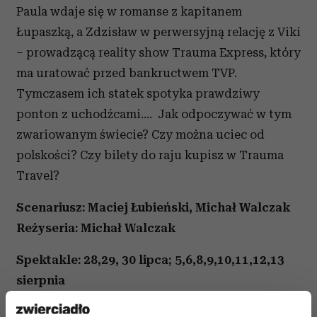
Paula wdaje się w romanse z kapitanem
Łupaszką, a Zdzisław w perwersyjną relację z Viki
– prowadzącą reality show Trauma Express, który
ma uratować przed bankructwem TVP.
Tymczasem ich statek spotyka prawdziwy
ponton z uchodźcami…. Jak odpoczywać w tym
zwariowanym świecie? Czy można uciec od
polskości? Czy bilety do raju kupisz w Trauma
Travel?
Scenariusz: Maciej Łubieński, Michał Walczak
Reżyseria: Michał Walczak
Spektakle: 28,29, 30 lipca; 5,6,8,9,10,11,12,13
sierpnia