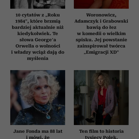
10 cytatów z „Roku
Woronowicz,
1984”, które brzmią
Adamczyk i Grabowski
bardziej aktualnie niż
bawią do łez
kiedykolwiek. Te
w komedii o wielkim
słowa George’a
spisku. Jej powstanie
Orwella o wolności
zainspirował twórca
i władzy wciąż dają do
„Emigracji XD”
myślenia
Jane Fonda ma 88 lat
Ten film to historia
i mówi, że
tysięcy Polek.