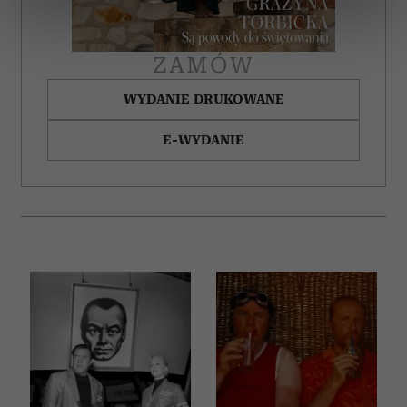
dane są przetwarzane oraz ustaw własne preferencje w
sekcji szczegółów
. W Deklaracji plików cookie możesz
zmienić lub wycofać swoją zgodę w dowolnej chwili.
ZAMÓW
Wykorzystujemy pliki cookie do spersonalizowania treści
WYDANIE DRUKOWANE
i reklam, aby oferować funkcje społecznościowe i
analizować ruch w naszej witrynie. Informacje o tym, jak
E-WYDANIE
korzystasz z naszej witryny, udostępniamy partnerom
społecznościowym, reklamowym i analitycznym.
Partnerzy mogą połączyć te informacje z innymi danymi
otrzymanymi od Ciebie lub uzyskanymi podczas
korzystania z ich usług.