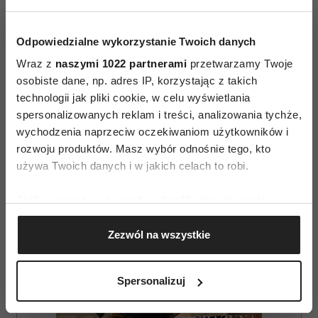
Odpowiedzialne wykorzystanie Twoich danych
Wraz z
naszymi 1022 partnerami
przetwarzamy Twoje
osobiste dane, np. adres IP, korzystając z takich
AUTOPROMOCJA
technologii jak pliki cookie, w celu wyświetlania
spersonalizowanych reklam i treści, analizowania tychże,
wychodzenia naprzeciw oczekiwaniom użytkowników i
rozwoju produktów. Masz wybór odnośnie tego, kto
używa Twoich danych i w jakich celach to robi.
Jeśli wyrazisz na to zgodę, chcielibyśmy również:
Gromadzić dane dotyczące Twojej lokalizacji
Zezwól na wszystkie
geograficznej z dokładnością nawet do kilku metrów
Identyfikować Twoje urządzenie, aktywnie
analizując charakteryzującego je zbiory danych
Spersonalizuj
(fingerprinting, czyli wirtualny odcisk palca)
Dowiedz się więcej odnośnie tego, jak Twoje osobiste