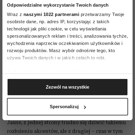
Odpowiedzialne wykorzystanie Twoich danych
Wraz z
naszymi 1022 partnerami
przetwarzamy Twoje
osobiste dane, np. adres IP, korzystając z takich
technologii jak pliki cookie, w celu wyświetlania
spersonalizowanych reklam i treści, analizowania tychże,
wychodzenia naprzeciw oczekiwaniom użytkowników i
rozwoju produktów. Masz wybór odnośnie tego, kto
używa Twoich danych i w jakich celach to robi.
Jeśli wyrazisz na to zgodę, chcielibyśmy również:
Gromadzić dane dotyczące Twojej lokalizacji
Ilustracja Joanna Gwis
Zezwól na wszystkie
geograficznej z dokładnością nawet do kilku metrów
Identyfikować Twoje urządzenie, aktywnie
Kto będzie zajmował się klimatem, kiedy przez
analizując charakteryzującego je zbiory danych
pandemię stracił pracę i nie jest w stanie
Spersonalizuj
(fingerprinting, czyli wirtualny odcisk palca)
„dotrwać” do końca miesiąca?
Dowiedz się więcej odnośnie tego, jak Twoje osobiste
Jasne, z jednej strony trudno się dziwić takiemu
dane są przetwarzane oraz ustaw własne preferencje w
rozłożeniu akcentów, ale z drugiej – czas w tym
sekcji szczegółów
. W Deklaracji plików cookie możesz