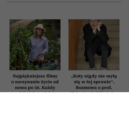
Najpiękniejsze filmy
„Koty nigdy nie mylą
o zaczynaniu życia od
się w tej sprawie”.
nowa po 50. Każdy
Rozmowa o prof.
z nich daje nadzieję
Zbigniewie Mikołejce
i przypomina, że nigdy
w 75. rocznicę jego
nie jest za późno na
urodzin
zmianę