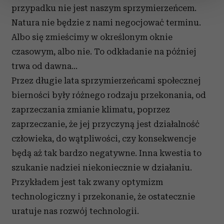
przypadku nie jest naszym sprzymierzeńcem.
zmienić lub wycofać swoją zgodę w dowolnej chwili.
Natura nie będzie z nami negocjować terminu.
Wykorzystujemy pliki cookie do spersonalizowania treści
Albo się zmieścimy w określonym oknie
i reklam, aby oferować funkcje społecznościowe i
czasowym, albo nie. To odkładanie na później
analizować ruch w naszej witrynie. Informacje o tym, jak
trwa od dawna…
korzystasz z naszej witryny, udostępniamy partnerom
społecznościowym, reklamowym i analitycznym.
Przez długie lata sprzymierzeńcami społecznej
Partnerzy mogą połączyć te informacje z innymi danymi
bierności były różnego rodzaju przekonania, od
otrzymanymi od Ciebie lub uzyskanymi podczas
zaprzeczania zmianie klimatu, poprzez
korzystania z ich usług.
zaprzeczanie, że jej przyczyną jest działalność
człowieka, do wątpliwości, czy konsekwencje
będą aż tak bardzo negatywne. Inna kwestia to
szukanie nadziei niekoniecznie w działaniu.
Przykładem jest tak zwany optymizm
technologiczny i przekonanie, że ostatecznie
uratuje nas rozwój technologii.