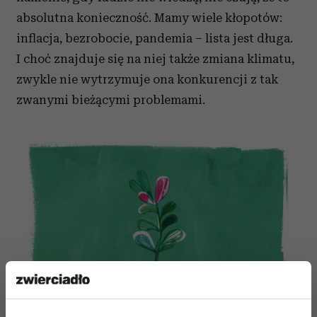
absolutna konieczność. Mamy wiele kłopotów:
inflacja, bezrobocie, pandemia – lista jest długa.
I choć znajduje się na niej także zmiana klimatu,
zwykle nie wytrzymuje ona konkurencji z tak
zwanymi bieżącymi problemami.