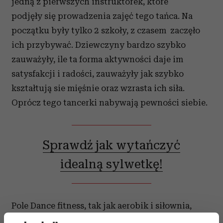
jedną z pierwszych instruktorek, które
podjęły się prowadzenia zajęć tego tańca. Na
początku były tylko 2 szkoły, z czasem zaczęło
ich przybywać. Dziewczyny bardzo szybko
zauważyły, ile ta forma aktywności daje im
satysfakcji i radości, zauważyły jak szybko
kształtują sie mięśnie oraz wzrasta ich siła.
Oprócz tego tancerki nabywają pewności siebie.
Sprawdź jak wytańczyć
idealną sylwetkę!
Pole Dance fitness, tak jak aerobik i siłownia,
kształtuje mięśnie i sylwetkę, jednak jest o wiele