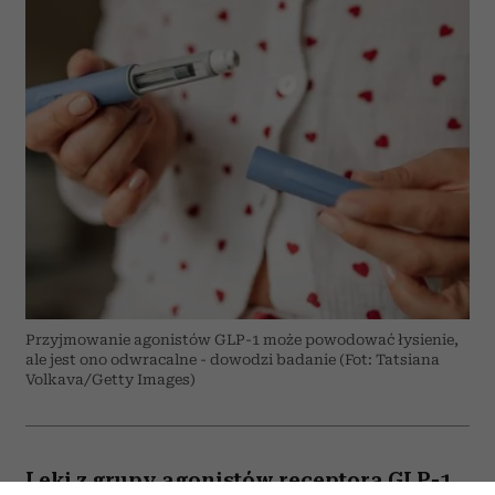
Przyjmowanie agonistów GLP-1 może powodować łysienie,
ale jest ono odwracalne - dowodzi badanie (Fot: Tatsiana
Volkava/Getty Images)
Leki z grupy agonistów receptora GLP-1,