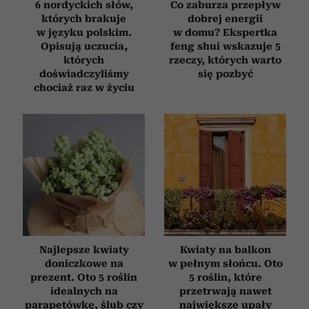
6 nordyckich słów,
Co zaburza przepływ
których brakuje
dobrej energii
w języku polskim.
w domu? Ekspertka
Opisują uczucia,
feng shui wskazuje 5
których
rzeczy, których warto
doświadczyliśmy
się pozbyć
chociaż raz w życiu
Najlepsze kwiaty
Kwiaty na balkon
doniczkowe na
w pełnym słońcu. Oto
prezent. Oto 5 roślin
5 roślin, które
idealnych na
przetrwają nawet
parapetówkę, ślub czy
największe upały