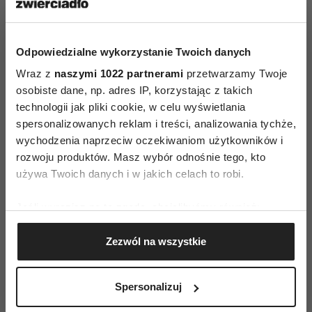
bardziej interesujący- nie jest monotonny i
zawiera lekki element współzawodnictwa.
Odpowiedzialne wykorzystanie Twoich danych
Pole Dance ciągle ewoluuje. Figury są już
Wraz z
naszymi 1022 partnerami
przetwarzamy Twoje
skatalogowane według ich trudności i po
osobiste dane, np. adres IP, korzystając z takich
technologii jak pliki cookie, w celu wyświetlania
poznaniu i opanowaniu figur z jednego poziomu
spersonalizowanych reklam i treści, analizowania tychże,
przechodzimy dalej. Co ciekawe, jest nawet
wychodzenia naprzeciw oczekiwaniom użytkowników i
system sędziowania zawodów Pole dance i takie
rozwoju produktów. Masz wybór odnośnie tego, kto
zawody się na świecie i w Polsce odbywają.
używa Twoich danych i w jakich celach to robi.
Wystarczy zgoda rodziców, aby trenować Pole
Jeśli wyrazisz na to zgodę, chcielibyśmy również:
Dance już od najmłodszych lat. Oczywiście
Gromadzić dane dotyczące Twojej lokalizacji
taniec ten niesie ze sobą pewne ryzyko: można
Zezwól na wszystkie
geograficznej z dokładnością nawet do kilku metrów
spaść z drążka, narobić sobie siniaków i, jak
Identyfikować Twoje urządzenie, aktywnie
analizując charakteryzującego je zbiory danych
w każdym sporcie, nabawić się kontuzji.
Spersonalizuj
(fingerprinting, czyli wirtualny odcisk palca)
Najważniejsze jednak, żeby się nie zniechęcać.