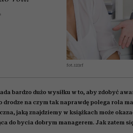
 5,
kwestie, o których wciąż
skutki dla związku i dla
Miller s. 5, odc. 6]
Raport Lyst ujaw
boimy się mówić
partnerki
najbardziej pożąd
ubrania i marki se
5
fot.123rf
ada bardzo dużo wysiłku w to, aby zdobyć awa
o drodze na czym tak naprawdę polega rola ma
czna, jaką znajdziemy w książkach może okazać
ca do bycia dobrym managerem. Jak zatem się