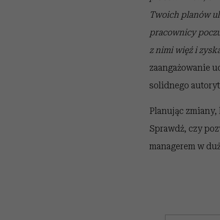
Twoich planów ule
pracownicy poczuj
z nimi więź i zysk
zaangażowanie ud
solidnego autoryt
Planując zmiany, 
Sprawdź, czy pozw
managerem w duż