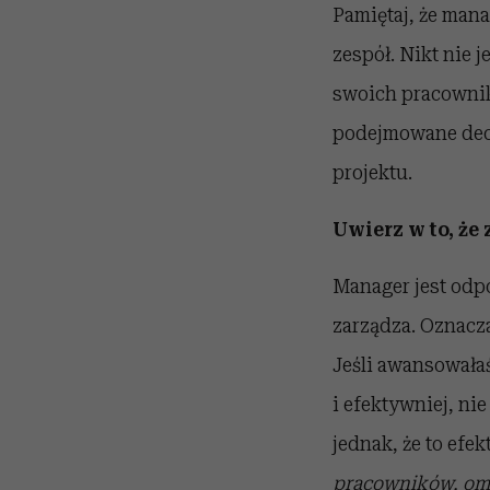
Pamiętaj, że mana
zespół. Nikt nie 
swoich pracownikó
podejmowane decy
projektu.
Uwierz w to, że
Manager jest odp
zarządza. Oznacz
Jeśli awansowałaś
i efektywniej, nie
jednak, że to efe
pracowników, omó