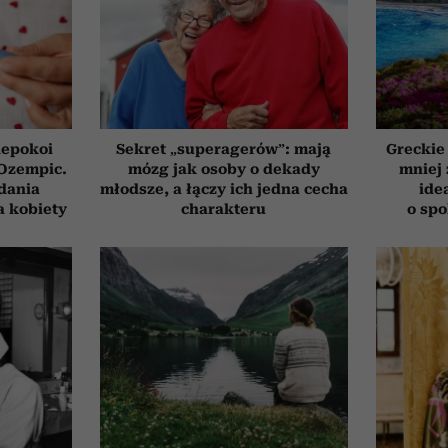
iepokoi
Sekret „superagerów”: mają
Greckie
 Ozempic.
mózg jak osoby o dekady
mniej 
dania
młodsze, a łączy ich jedna cecha
ide
a kobiety
charakteru
o sp