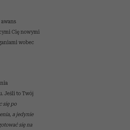
o awans
ącymi Cię nowymi
aganiami wobec
ania
 Jeśli to Twój
 się po
nia, a jedynie
gotować się na