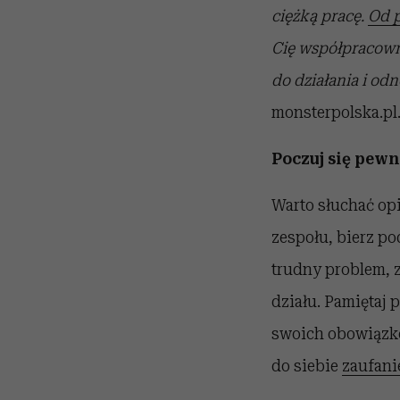
ciężką pracę.
Od 
Cię współpracown
do działania i o
monsterpolska.pl
Poczuj się pewn
Warto słuchać op
zespołu, bierz po
trudny problem, 
działu. Pamiętaj
swoich obowiązkó
do siebie
zaufani