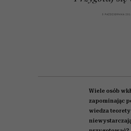
kawę z Kasią Miller”, s.
girls”
odc. 7]
5 PAŹDZIERNIKA 201
Wiele osób wkł
zapominając p
wiedza teorety
niewystarczają
przygotować?