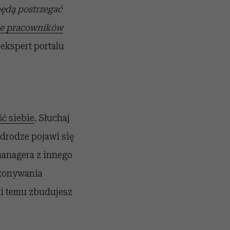
będą postrzegać
e pracowników
ekspert portalu
ć siebie
. Słuchaj
 drodze pojawi się
managera z innego
ykonywania
ki temu zbudujesz