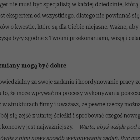
ger nie musi być specjalistą w każdej dziedzinie, którą 
jest ekspertem od wszystkiego, dlatego nie powinnaś si
w o kwestie, które są dla Ciebie niejasne. Ważne, aby 
zje były zgodne z Twoimi przekonaniami, wizją i ce
 zmiany mogą być dobre
owiedzialny za swoje zadania i koordynowanie pracy z
a to, że może wpływać na procesy wykonywania poszcz
 w strukturach firmy i uważasz, ze pewne rzeczy można
 bój się zejść z utartej ścieżki i spróbować czegoś nowe
kt końcowy jest najważniejszy. –
Warto, abyś wzięła pod 
wiła z nimi nowy sposób wykonywania zadań. Być moż