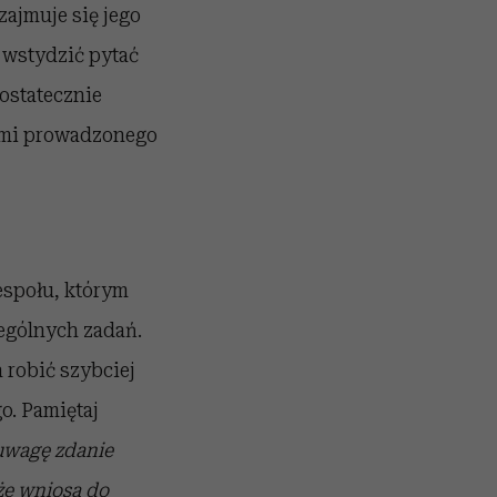
zajmuje się jego
ę wstydzić pytać
ostatecznie
lami prowadzonego
espołu, którym
ególnych zadań.
 robić szybciej
go. Pamiętaj
uwagę zdanie
e wniosą do