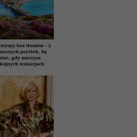
 wyspy bez tłumów – 5
znanych perełek. Są
alne, gdy marzysz
okojnych wakacjach