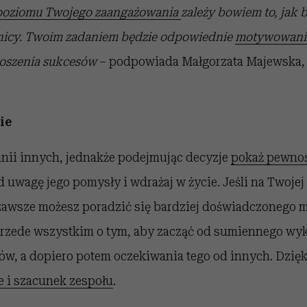
poziomu Twojego zaangażowania
zależy bowiem to, jak 
icy. Twoim zadaniem będzie odpowiednie
motywowani
dnoszenia sukcesów
– podpowiada Małgorzata Majewska, 
.
ie
inii innych, jednakże podejmując decyzje
pokaż pewnoś
d uwagę jego pomysły i wdrażaj w życie. Jeśli na Twojej
zawsze możesz poradzić się bardziej doświadczonego 
 przede wszystkim o tym, aby zacząć od sumiennego w
w, a dopiero potem oczekiwania tego od innych. Dzię
e i szacunek zespołu
.