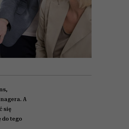
nił
relację z pieniędzmi
ane
zonu
ns,
nagera. A
 się
 do tego