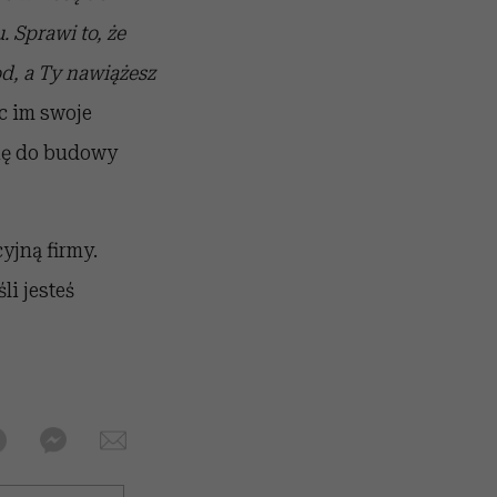
 Sprawi to, że
d, a Ty nawiążesz
c im swoje
się do budowy
yjną firmy.
i jesteś