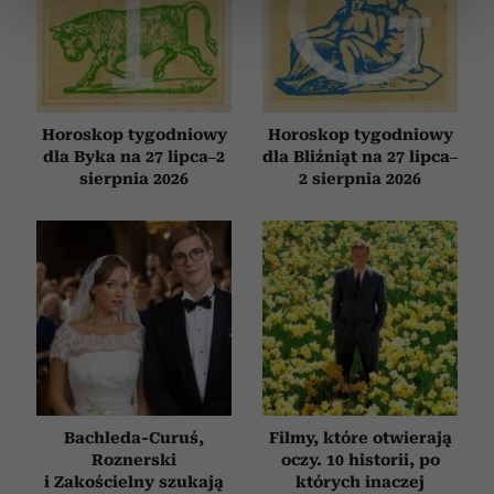
sekcji szczegółów
. W Deklaracji plików cookie możesz
zmienić lub wycofać swoją zgodę w dowolnej chwili.
Wykorzystujemy pliki cookie do spersonalizowania treści
i reklam, aby oferować funkcje społecznościowe i
Horoskop tygodniowy
Horoskop tygodniowy
analizować ruch w naszej witrynie. Informacje o tym, jak
dla Byka na 27 lipca–2
dla Bliźniąt na 27 lipca–
korzystasz z naszej witryny, udostępniamy partnerom
sierpnia 2026
2 sierpnia 2026
społecznościowym, reklamowym i analitycznym.
Partnerzy mogą połączyć te informacje z innymi danymi
otrzymanymi od Ciebie lub uzyskanymi podczas
korzystania z ich usług.
Bachleda-Curuś,
Filmy, które otwierają
Roznerski
oczy. 10 historii, po
i Zakościelny szukają
których inaczej