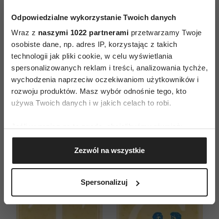
Odpowiedzialne wykorzystanie Twoich danych
Wraz z
naszymi 1022 partnerami
przetwarzamy Twoje
osobiste dane, np. adres IP, korzystając z takich
technologii jak pliki cookie, w celu wyświetlania
spersonalizowanych reklam i treści, analizowania tychże,
ZAMÓW
wychodzenia naprzeciw oczekiwaniom użytkowników i
WYDANIE DRUKOWANE
rozwoju produktów. Masz wybór odnośnie tego, kto
używa Twoich danych i w jakich celach to robi.
E-WYDANIE
Jeśli wyrazisz na to zgodę, chcielibyśmy również:
Gromadzić dane dotyczące Twojej lokalizacji
Zezwól na wszystkie
geograficznej z dokładnością nawet do kilku metrów
Identyfikować Twoje urządzenie, aktywnie
analizując charakteryzującego je zbiory danych
Spersonalizuj
(fingerprinting, czyli wirtualny odcisk palca)
Dowiedz się więcej odnośnie tego, jak Twoje osobiste
dane są przetwarzane oraz ustaw własne preferencje w