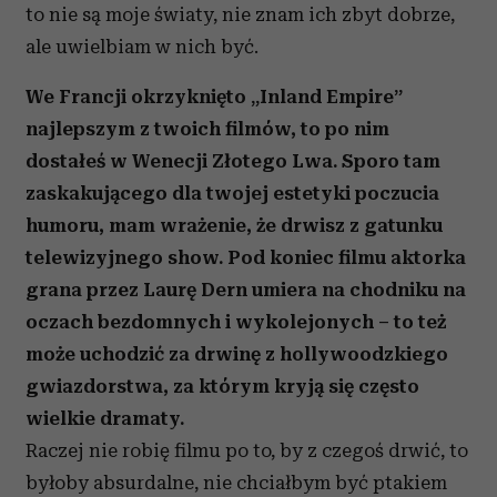
to nie są moje światy, nie znam ich zbyt dobrze,
ale uwielbiam w nich być.
We Francji okrzyknięto „Inland Empire”
najlepszym z twoich filmów, to po nim
dostałeś w Wenecji Złotego Lwa. Sporo tam
zaskakującego dla twojej estetyki poczucia
humoru, mam wrażenie, że drwisz z gatunku
telewizyjnego show. Pod koniec filmu aktorka
grana przez Laurę Dern umiera na chodniku na
oczach bezdomnych i wykolejonych – to też
może uchodzić za drwinę z hollywoodzkiego
gwiazdorstwa, za którym kryją się często
wielkie dramaty.
Raczej nie robię filmu po to, by z czegoś drwić, to
byłoby absurdalne, nie chciałbym być ptakiem