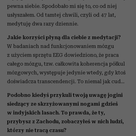
pewna siebie. Spodobało mi się to, co od niej
usłyszałem. Od tamtej chwili, czyli od 47 lat,
medytuję dwa razy dziennie.
Jakie korzyści płyną dla ciebie z medytacji?
W badaniach nad funkcjonowaniem mózgu
z użyciem sprzętu EEG dowiedziono, że praca
całego mózgu, tzw. całkowita koherencja półkul
mózgowych, występuje jedynie wtedy, gdy ktoś
doświadcza transcendencji. To niemal jak cud…
Podobno kiedyś przykuli twoją uwagę jogini
siedzący ze skrzyżowanymi nogami gdzieś
w indyjskich lasach. To prawda, że ty,
przybysz z Zachodu, zobaczyłeś w nich ludzi,
którzy nie tracą czasu?