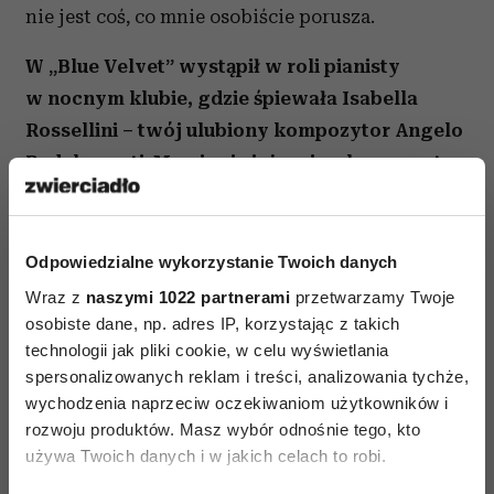
nie jest coś, co mnie osobiście porusza.
W „Blue Velvet” wystąpił w roli pianisty
w nocnym klubie, gdzie śpiewała Isabella
Rossellini – twój ulubiony kompozytor Angelo
Badalamenti. Mawia się już o nim „kompozytor
Lyncha”.
Angelo i ja jesteśmy jak bracia. Z jakichś
powodów po prostu uwielbiamy swoje
Odpowiedzialne wykorzystanie Twoich danych
towarzystwo. Jako kompozytor ma wielki dar –
Wraz z
naszymi 1022 partnerami
przetwarzamy Twoje
wszystko, czego potrzebuje, to słowa. Potrafię
osobiste dane, np. adres IP, korzystając z takich
technologii jak pliki cookie, w celu wyświetlania
sprawić, by robił swoją robotę, opisując mu moje
spersonalizowanych reklam i treści, analizowania tychże,
pomysły konkretnymi słowami. Wypowiadam
wychodzenia naprzeciw oczekiwaniom użytkowników i
słowa, a on je gra – tak to się odbywa. Kiedy już
rozwoju produktów. Masz wybór odnośnie tego, kto
złapie sens mojej wypowiedzi, wszystko z niego
używa Twoich danych i w jakich celach to robi.
wypływa i temat, który się pojawia, jest