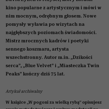
kino popularne z artystycznym i mówi w
nim mocnym, odrębnym głosem. Nowe
pomysły wyławia po wizytach na
najgłębszych poziomach świadomości.
Mistrz mrocznych kadrów i poetyki
sennego koszmaru, artysta
wszechstronny. Autor m.in. „Dzikości
serca”, „Blue Velvet” i „Miasteczka Twin
Peaks” kończy dziś 75 lat.
Artykuł archiwalny
W książce „W pogoni za wielką rybą” opisujesz