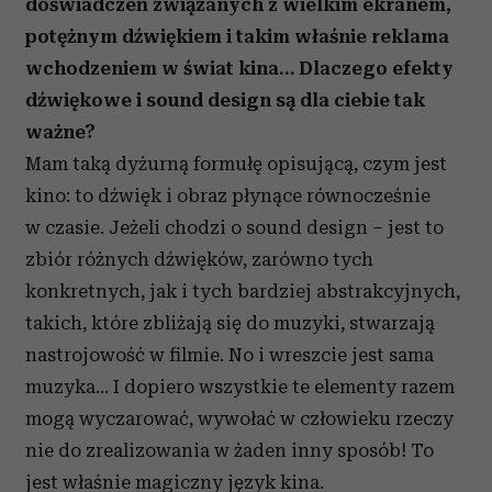
doświadczeń związanych z wielkim ekranem,
korzystania z ich usług.
potężnym dźwiękiem i takim właśnie reklama
wchodzeniem w świat kina… Dlaczego efekty
dźwiękowe i sound design są dla ciebie tak
ważne?
Mam taką dyżurną formułę opisującą, czym jest
kino: to dźwięk i obraz płynące równocześnie
w czasie. Jeżeli chodzi o sound design – jest to
zbiór różnych dźwięków, zarówno tych
konkretnych, jak i tych bardziej abstrakcyjnych,
takich, które zbliżają się do muzyki, stwarzają
nastrojowość w filmie. No i wreszcie jest sama
muzyka… I dopiero wszystkie te elementy razem
mogą wyczarować, wywołać w człowieku rzeczy
nie do zrealizowania w żaden inny sposób! To
jest właśnie magiczny język kina.