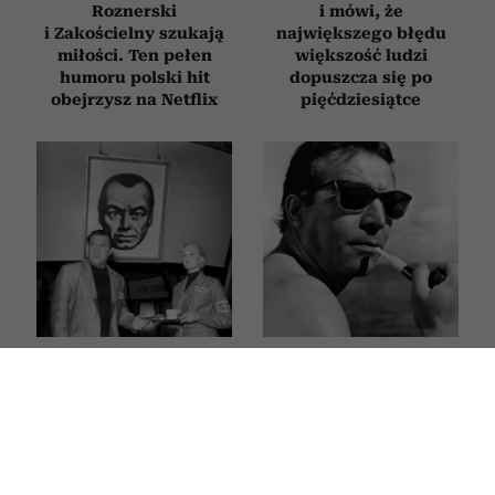
Roznerski
i mówi, że
i Zakościelny szukają
największego błędu
miłości. Ten pełen
większość ludzi
humoru polski hit
dopuszcza się po
obejrzysz na Netflix
pięćdziesiątce
10 cytatów z „Roku
Ten film z Leonem
1984”, które brzmią
Niemczykiem z 1961
bardziej aktualnie niż
roku był nominowany
kiedykolwiek. Te
do Oscara. Powinien
słowa George’a
obejrzeć go każdy
Orwella o wolności
miłośnik polskiego
i władzy wciąż dają do
kina