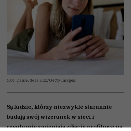
(Fot. Daniel de la Hoz/Getty Images)
Są ludzie, którzy niezwykle starannie
budują swój wizerunek w sieci i
regularnie zmieniają zdjęcie profilowe na