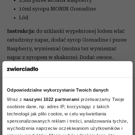
25ml puree MONIN Raspberry
10ml syropu MONIN Grenadine
Lód
Instrukcja
:
do szklanki wypełnionej lodem wlać
ostudzony napar, dodać syrop Grenadine i puree
Raspberry, wymieszać (można tez wymieszać
napar z syropem w shakerze). Dodać owoce.
Kiwi
1 saszetka Jasmine Blossom na 150 ml wody
Odpowiedzialne wykorzystanie Twoich danych
25ml puree MONIN Kiwi
Wraz z
naszymi 1022 partnerami
przetwarzamy Twoje
10ml puree/syrop MONIN Lychee
osobiste dane, np. adres IP, korzystając z takich
Lód
technologii jak pliki cookie, w celu wyświetlania
spersonalizowanych reklam i treści, analizowania tychże,
Instrukcja:
do szklanki wypełnionej lodem wlać
wychodzenia naprzeciw oczekiwaniom użytkowników i
ostudzoną herbatę, dodać syrop Lychee,