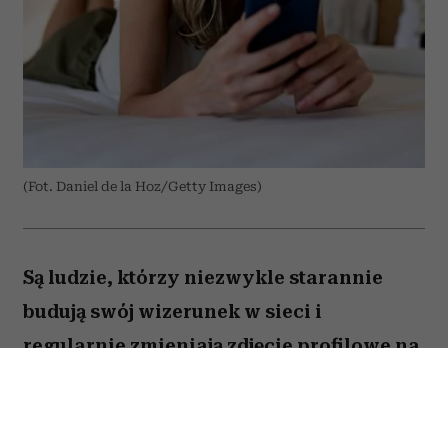
(Fot. Daniel de la Hoz/Getty Images)
Są ludzie, którzy niezwykle starannie
budują swój wizerunek w sieci i
regularnie zmieniają zdjęcie profilowe na
portalach społecznościowych. Ale nie
brakuje takich, którzy w internecie od lat
używają tej samej fotki – nawet gdy