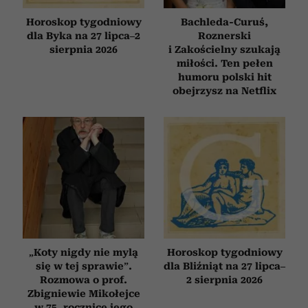
korzystania z ich usług.
Horoskop tygodniowy
Bachleda-Curuś,
dla Byka na 27 lipca–2
Roznerski
sierpnia 2026
i Zakościelny szukają
miłości. Ten pełen
humoru polski hit
obejrzysz na Netflix
„Koty nigdy nie mylą
Horoskop tygodniowy
się w tej sprawie”.
dla Bliźniąt na 27 lipca–
Rozmowa o prof.
2 sierpnia 2026
Zbigniewie Mikołejce
w 75. rocznicę jego