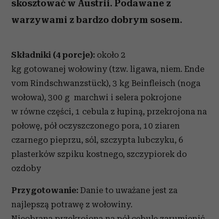
skosztować w Austrii. Podawane z
warzywami z bardzo dobrym sosem.
Składniki (4 porcje):
około 2
kg gotowanej wołowiny (tzw. ligawa, niem. Ende
vom Rindschwanzstück), 3 kg Beinfleisch (noga
wołowa), 300 g marchwi i selera pokrojone
w równe części, 1 cebula z łupiną, przekrojona na
połowę, pół oczyszczonego pora, 10 ziaren
czarnego pieprzu, sól, szczypta lubczyku, 6
plasterków szpiku kostnego, szczypiorek do
ozdoby
Przygotowanie:
Danie to uważane jest za
najlepszą potrawę z wołowiny.
Nieobraną przekrojoną na pół cebulę zarumienić