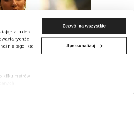
Zezwól na wszystkie
tając z takich
zowania tychże,
Spersonalizuj
ośnie tego, kto
o kilku metrów
 danych
łasne
ać swoją zgodę w
społecznościowe