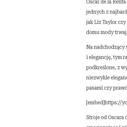
Oscar de la Renta
jednych z najbard
jak Liz Taylor cz
domu mody trwają
Na nadchodzący s
i elegancję, tym 
podkreślone, z wy
niezwykle eleganc
pasami czy prawd
[embed]https://
Stroje od Oscara 