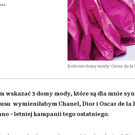
 5,
osób, które biorą na siebie za
powinien znać odpowiedź
Wiemy, gdzie go kupić
Miller s. 5, odc. 6]
sezon jesień–zima 2
mężczyzna jest mn
SKA
dużo
reaktywny”
Kultowe domy mody: Oscar de la
ym wskazać 3 domy mody, które są dla mnie s
ksusu wymieniłabym Chanel, Dior i Oscar de la 
o - letniej kampanii tego ostatniego.