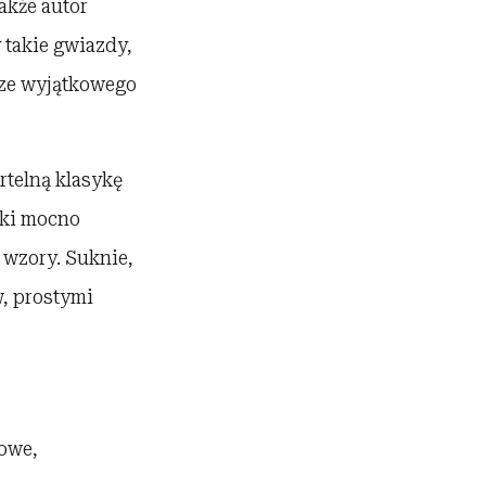
akże autor
 takie gwiazdy,
wcze wyjątkowego
telną klasykę
tki mocno
 wzory. Suknie,
w, prostymi
sowe,