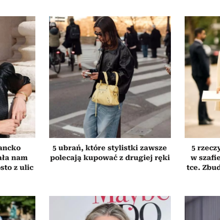
ancko
5 ubrań, które stylistki zawsze
5 rzecz
ała nam
polecają kupować z drugiej ręki
w szafi
to z ulic
tce. Zbud