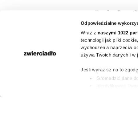
Nie kolczyk
Odpowiedzialne wykorzys
torebki. P
Wraz z
naszymi 1022 par
Fashion 
technologii jak pliki cook
wychodzenia naprzeciw oc
zdominował
używa Twoich danych i w ja
dodatek, któr
Jeśli wyrazisz na to zgod
Gromadzić dane dot
mieć late
Identyfikować Twoj
(fingerprinting, czyli 
Dowiedz się więcej odnośn
PAULINA BRZOZO
preferencje w
sekcji szc
15 LIPCA 2026
dowolnej chwili.
Wykorzystujemy pliki cook