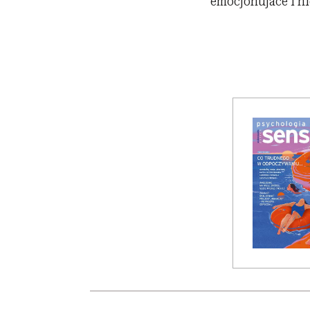
emocjonujace i n