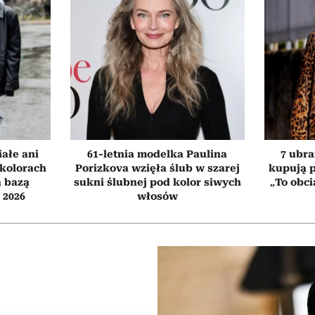
iałe ani
61-letnia modelka Paulina
7 ubra
 kolorach
Porizkova wzięła ślub w szarej
kupują p
ą bazą
sukni ślubnej pod kolor siwych
„To obci
ń 2026
włosów