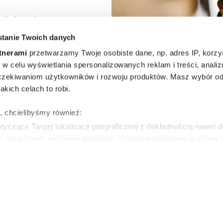
i i nie
tanie Twoich danych
aryski
tnerami
przetwarzamy Twoje osobiste dane, np. adres IP, korzys
Week
ie, w celu wyświetlania spersonalizowanych reklam i treści, anali
zekiwaniom użytkowników i rozwoju produktów. Masz wybór odn
 jeden
kich celach to robi.
y musisz
ę, chcielibyśmy również:
yczące Twojej lokalizacji geograficznej z dokładnością nawet d
m 2026
e urządzenie, aktywnie analizując charakteryzującego je zbiory
wirtualny odcisk palca)
ie tego, jak Twoje osobiste dane są przetwarzane oraz ustaw w
WSKA
zegółów
. W Deklaracji plików cookie możesz zmienić lub wycof
ie do spersonalizowania treści i reklam, aby oferować funkcje 
Spotlight/Launchmetrics