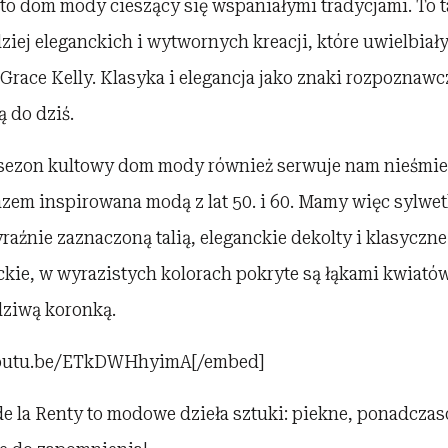
 to dom mody cieszący się wspaniałymi tradycjami. To t
ziej eleganckich i wytwornych kreacji, które uwielbiały
y Grace Kelly. Klasyka i elegancja jako znaki rozpozna
 do dziś.
ezon kultowy dom mody również serwuje nam nieśmier
razem inspirowana modą z lat 50. i 60. Mamy więc sylwe
raźnie zaznaczoną talią, eleganckie dekolty i klasyczne
kie, w wyrazistych kolorach pokryte są łąkami kwiató
ziwą koronką.
youtu.be/ETkDWHhyimA[/embed]
de la Renty to modowe dzieła sztuki: piekne, ponadcza