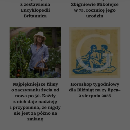
z zestawienia
Zbigniewie Mikołejce
Wykorzystujemy pliki cookie do spersonalizowania treści
Encyklopedii
w 75. rocznicę jego
i reklam, aby oferować funkcje społecznościowe i
Britannica
urodzin
analizować ruch w naszej witrynie. Informacje o tym, jak
korzystasz z naszej witryny, udostępniamy partnerom
społecznościowym, reklamowym i analitycznym.
Partnerzy mogą połączyć te informacje z innymi danymi
otrzymanymi od Ciebie lub uzyskanymi podczas
korzystania z ich usług.
Najpiękniejsze filmy
Horoskop tygodniowy
o zaczynaniu życia od
dla Bliźniąt na 27 lipca–
nowa po 50. Każdy
2 sierpnia 2026
z nich daje nadzieję
i przypomina, że nigdy
nie jest za późno na
zmianę