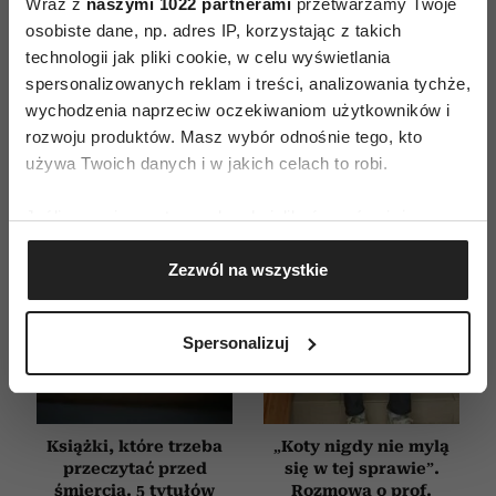
Wraz z
naszymi 1022 partnerami
przetwarzamy Twoje
WYDANIE DRUKOWANE
osobiste dane, np. adres IP, korzystając z takich
technologii jak pliki cookie, w celu wyświetlania
E-WYDANIE
spersonalizowanych reklam i treści, analizowania tychże,
wychodzenia naprzeciw oczekiwaniom użytkowników i
rozwoju produktów. Masz wybór odnośnie tego, kto
używa Twoich danych i w jakich celach to robi.
Jeśli wyrazisz na to zgodę, chcielibyśmy również:
Gromadzić dane dotyczące Twojej lokalizacji
Zezwól na wszystkie
geograficznej z dokładnością nawet do kilku metrów
Identyfikować Twoje urządzenie, aktywnie
analizując charakteryzującego je zbiory danych
Spersonalizuj
(fingerprinting, czyli wirtualny odcisk palca)
Dowiedz się więcej odnośnie tego, jak Twoje osobiste
dane są przetwarzane oraz ustaw własne preferencje w
sekcji szczegółów
. W Deklaracji plików cookie możesz
Książki, które trzeba
„Koty nigdy nie mylą
zmienić lub wycofać swoją zgodę w dowolnej chwili.
przeczytać przed
się w tej sprawie”.
śmiercią. 5 tytułów
Rozmowa o prof.