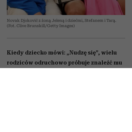
Novak Djoković z żoną Jeleną i dziećmi, Stefanem i Tarą.
(Fot. Clive Brunskill/Getty Images)
Kiedy dziecko mówi: „Nudzę się”, wielu
rodziców odruchowo próbuje znaleźć mu
jakieś zajęcie. Proponują wspólną
zabawę, podsuwają książkę albo
pozwalają włączyć bajkę. Novak Djoković
uważa jednak, że wcale nie trzeba
reagować w ten sposób. Jego zdaniem
nuda nie jest problemem, który należy jak