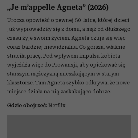
„Je m’appelle Agneta” (2026)
Partnerzy mogą połączyć te informacje z innymi danymi
otrzymanymi od Ciebie lub uzyskanymi podczas
Urocza opowieść o pewnej 50-latce, której dzieci
korzystania z ich usług.
już wyprowadziły się z domu, a mąż od dłuższego
czasu żyje swoim życiem. Agneta czuje się więc
coraz bardziej niewidzialna. Co gorsza, właśnie
straciła pracę. Pod wpływem impulsu kobieta
wyjeżdża więc do Prowansji, aby opiekować się
starszym mężczyzną mieszkającym w starym
klasztorze. Tam Agneta szybko odkrywa, że nowe
miejsce działa na nią zaskakująco dobrze.
Gdzie obejrzeć:
Netflix