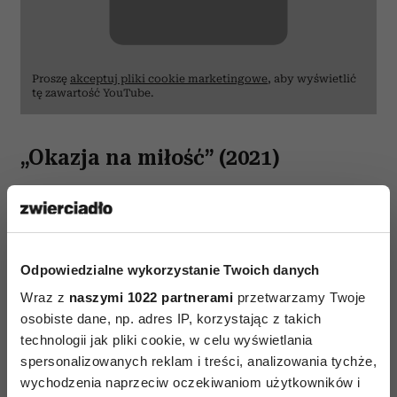
Proszę
akceptuj pliki cookie marketingowe
, aby wyświetlić
tę zawartość YouTube.
„Okazja na miłość” (2021)
Wzruszająca historii o miłości, powrocie do
rodzinnego miasteczka i próbie odbudowania
siebie po życiowych pęknięciach. Hildy
Odpowiedzialne wykorzystanie Twoich danych
(Sigourney Weaver) jest cenioną i pewną siebie
agentką nieruchomości. Gdy pewnego dnia
Wraz z
naszymi 1022 partnerami
przetwarzamy Twoje
osobiste dane, np. adres IP, korzystając z takich
niespodziewanie spotyka dawną miłość, jej
technologii jak pliki cookie, w celu wyświetlania
poukładane życie zaczyna się sypać. Rozpalając
spersonalizowanych reklam i treści, analizowania tychże,
długo skrywane uczucia i rodzinne sekrety,
wychodzenia naprzeciw oczekiwaniom użytkowników i