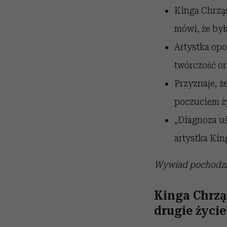
Kinga Chrząs
mówi, że był
Artystka opo
twórczość o
Przyznaje, ż
poczuciem ży
„Diagnoza uś
artystka Ki
Wywiad pochodzi
Kinga Chrzą
drugie życie