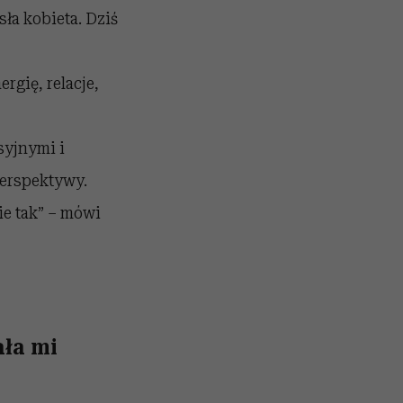
ła kobieta. Dziś
rgię, relacje,
syjnymi i
perspektywy.
ie tak” – mówi
ła mi