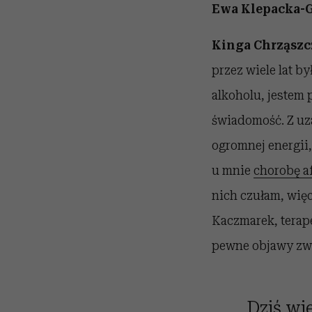
Ewa Klepacka-G
Kinga Chrząszc
przez wiele lat by
alkoholu, jestem 
świadomość. Z uz
ogromnej energii
u mnie
chorobę 
nich czułam, więc
Kaczmarek, terap
pewne objawy zwi
Dziś wi