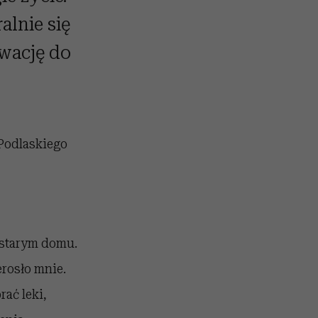
alnie się
ywację do
Podlaskiego
w starym domu.
rosło mnie.
ać leki,