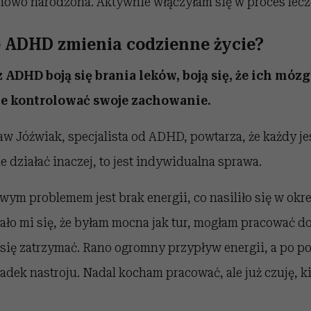
 nowo narodzona. Aktywnie włączyłam się w proces lecz
e ADHD zmienia codzienne życie?
ADHD boją się brania leków, boją się, że ich mózg 
ie kontrolować swoje zachowanie.
aw Jóźwiak, specjalista od ADHD, powtarza, że każdy jes
e działać inaczej, to jest indywidualna sprawa.
ym problemem jest brak energii, co nasiliło się w okr
ło mi się, że byłam mocna jak tur, mogłam pracować d
m się zatrzymać. Rano ogromny przypływ energii, a po p
padek nastroju. Nadal kocham pracować, ale już czuję,