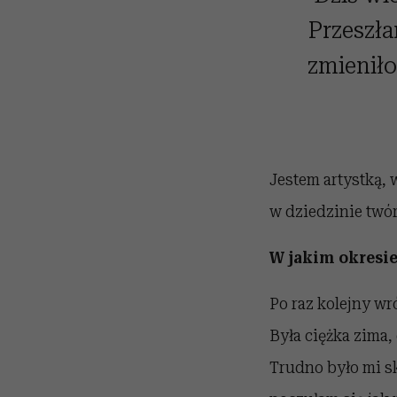
Przeszła
zmieniło
Jestem artystką,
w dziedzinie twór
W jakim okresie
Po raz kolejny wr
Była ciężka zima,
Trudno było mi sk