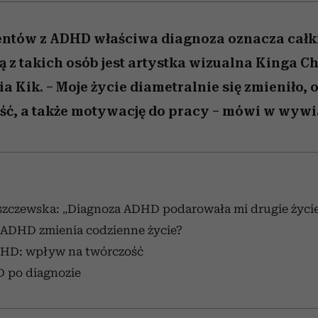
jentów z ADHD właściwa diagnoza oznacza cał
ą z takich osób jest artystka wizualna Kinga 
ia Kik. – Moje życie diametralnie się zmieniło,
ść, a także motywację do pracy – mówi w wywi
szczewska: „Diagnoza ADHD podarowała mi drugie życi
 ADHD zmienia codzienne życie?
HD: wpływ na twórczość
D po diagnozie