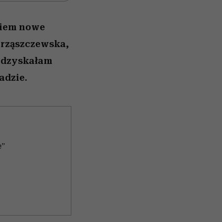
kiem nowe
Chrząszczewska,
 odzyskałam
adzie.
e”