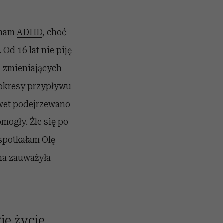
 mam
ADHD
, choć
Od 16 lat nie piję
i zmieniających
 okresy przypływu
awet podejrzewano
omogły. Źle się po
 spotkałam Olę
na zauważyła
e życie.