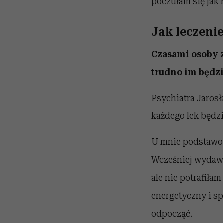
poczułam się jak
Jak leczeni
Czasami osoby z 
trudno im będz
Psychiatra Jarosł
każdego lek będzi
U mnie podstawow
Wcześniej wydawa
ale nie potrafiła
energetyczny i s
odpocząć.