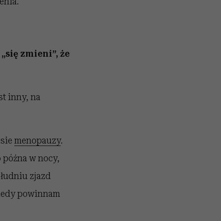
enia.
„się zmieni”, że
t inny, na
esie
menopauzy
.
o późna w nocy,
ołudniu zjazd
 kiedy powinnam