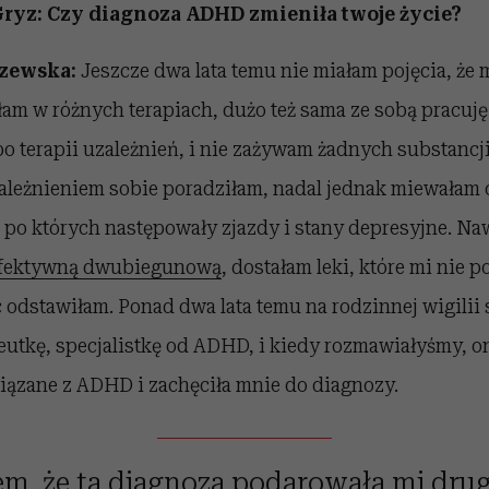
ryz: Czy diagnoza ADHD zmieniła twoje życie?
zewska:
Jeszcze dwa lata temu nie miałam pojęcia, że
łam w różnych terapiach, dużo też sama ze sobą pracuję. 
po terapii uzależnień, i nie zażywam żadnych substancj
ależnieniem sobie poradziłam, nadal jednak miewałam
, po których następowały zjazdy i stany depresyjne. N
afektywną dwubiegunową
, dostałam leki, które mi nie p
 odstawiłam. Ponad dwa lata temu na rodzinnej wigilii
eutkę, specjalistkę od ADHD, i kiedy rozmawiałyśmy, o
ązane z ADHD i zachęciła mnie do diagnozy.
em, że ta diagnoza podarowała mi drugi