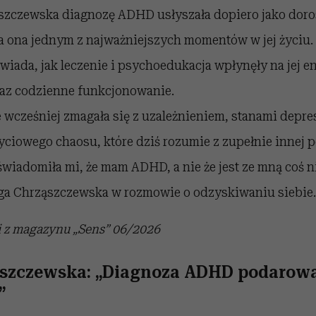
zczewska diagnozę ADHD usłyszała dopiero jako doros
a ona jednym z najważniejszych momentów w jej życiu.
wiada, jak leczenie i psychoedukacja wpłynęły na jej ene
raz codzienne funkcjonowanie.
e wcześniej zmagała się z uzależnieniem, stanami depre
ciowego chaosu, które dziś rozumie z zupełnie innej 
wiadomiła mi, że mam ADHD, a nie że jest ze mną coś n
nga Chrząszczewska w rozmowie o odzyskiwaniu siebie.
 z magazynu „Sens” 06/2026
szczewska: „Diagnoza ADHD podarowa
”