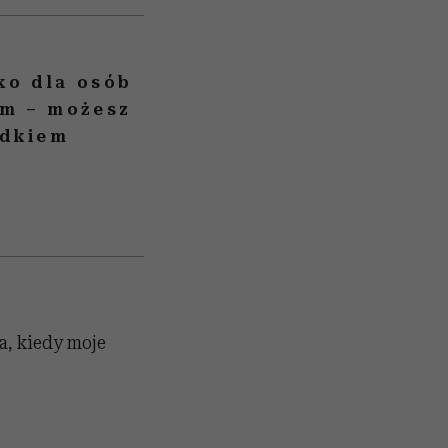
ko dla osób
em – możesz
adkiem
a, kiedy moje