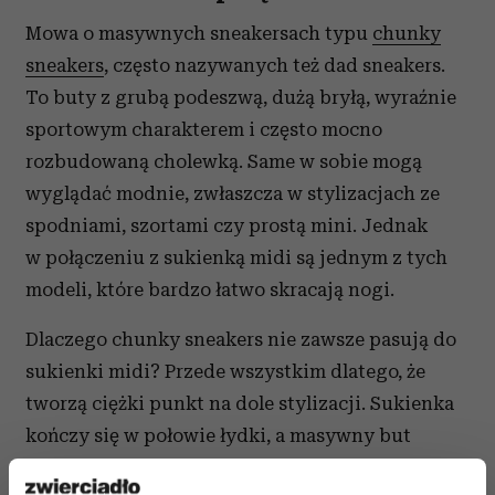
Mowa o masywnych sneakersach typu
chunky
sneakers
, często nazywanych też dad sneakers.
To buty z grubą podeszwą, dużą bryłą, wyraźnie
sportowym charakterem i często mocno
rozbudowaną cholewką. Same w sobie mogą
wyglądać modnie, zwłaszcza w stylizacjach ze
spodniami, szortami czy prostą mini. Jednak
w połączeniu z sukienką midi są jednym z tych
modeli, które bardzo łatwo skracają nogi.
Dlaczego chunky sneakers nie zawsze pasują do
sukienki midi? Przede wszystkim dlatego, że
tworzą ciężki punkt na dole stylizacji. Sukienka
kończy się w połowie łydki, a masywny but
dodatkowo przyciąga wzrok do kostek i stóp.