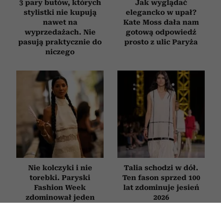
3 pary butów, których
Jak wyglądać
stylistki nie kupują
elegancko w upał?
nawet na
Kate Moss dała nam
wyprzedażach. Nie
gotową odpowiedź
pasują praktycznie do
prosto z ulic Paryża
niczego
Nie kolczyki i nie
Talia schodzi w dół.
torebki. Paryski
Ten fason sprzed 100
Fashion Week
lat zdominuje jesień
zdominował jeden
2026
dodatek, który musisz
mieć latem 2026