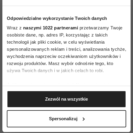
Efekt? Nogi mogą wydawać się krótsze, łydki
bardziej masywne, a cała sylwetka mniej lekka.
Nawet bardzo prosta sukienka midi może przez
Odpowiedzialne wykorzystanie Twoich danych
to stracić swój elegancki charakter.
Wraz z
naszymi 1022 partnerami
przetwarzamy Twoje
osobiste dane, np. adres IP, korzystając z takich
technologii jak pliki cookie, w celu wyświetlania
spersonalizowanych reklam i treści, analizowania tychże,
wychodzenia naprzeciw oczekiwaniom użytkowników i
rozwoju produktów. Masz wybór odnośnie tego, kto
używa Twoich danych i w jakich celach to robi.
Jeśli wyrazisz na to zgodę, chcielibyśmy również:
Gromadzić dane dotyczące Twojej lokalizacji
Zezwól na wszystkie
geograficznej z dokładnością nawet do kilku metrów
Identyfikować Twoje urządzenie, aktywnie
analizując charakteryzującego je zbiory danych
Spersonalizuj
(fingerprinting, czyli wirtualny odcisk palca)
Dowiedz się więcej odnośnie tego, jak Twoje osobiste