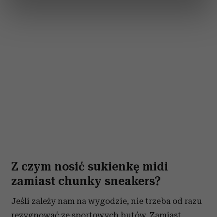
dane są przetwarzane oraz ustaw własne preferencje w
sekcji szczegółów
. W Deklaracji plików cookie możesz
zmienić lub wycofać swoją zgodę w dowolnej chwili.
Wykorzystujemy pliki cookie do spersonalizowania treści
i reklam, aby oferować funkcje społecznościowe i
analizować ruch w naszej witrynie. Informacje o tym, jak
korzystasz z naszej witryny, udostępniamy partnerom
społecznościowym, reklamowym i analitycznym.
Partnerzy mogą połączyć te informacje z innymi danymi
otrzymanymi od Ciebie lub uzyskanymi podczas
korzystania z ich usług.
Z czym nosić sukienkę midi
zamiast chunky sneakers?
Jeśli zależy nam na wygodzie, nie trzeba od razu
rezygnować ze sportowych butów. Zamiast