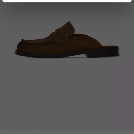
Dowiedz się więcej odnośnie tego, jak Twoje osobiste
dane są przetwarzane oraz ustaw własne preferencje w
sekcji szczegółów
. W Deklaracji plików cookie możesz
zmienić lub wycofać swoją zgodę w dowolnej chwili.
Wykorzystujemy pliki cookie do spersonalizowania treści
i reklam, aby oferować funkcje społecznościowe i
analizować ruch w naszej witrynie. Informacje o tym, jak
korzystasz z naszej witryny, udostępniamy partnerom
społecznościowym, reklamowym i analitycznym.
Partnerzy mogą połączyć te informacje z innymi danymi
otrzymanymi od Ciebie lub uzyskanymi podczas
korzystania z ich usług.