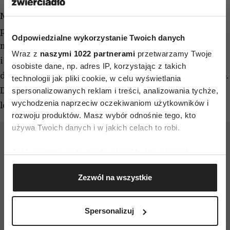
Niespodzianka w tym zestawieniu: to nie są zwykłe
płaskie klapki, a mule w stylu penny loafera. Duńska
Odpowiedzialne wykorzystanie Twoich danych
marka Billi Bi od lat buduje reputację na prostocie
Wraz z
naszymi 1022 partnerami
przetwarzamy Twoje
i jakości materiałów – żadnych dekoracyjnych
osobiste dane, np. adres IP, korzystając z takich
dodatków ani kompromisów, jeśli chodzi o wykonanie.
technologii jak pliki cookie, w celu wyświetlania
Dla tych, które chcą wygody klapków i powagi
spersonalizowanych reklam i treści, analizowania tychże,
wychodzenia naprzeciw oczekiwaniom użytkowników i
loafersów w jednym, to para idealna.
rozwoju produktów. Masz wybór odnośnie tego, kto
używa Twoich danych i w jakich celach to robi.
Jeśli wyrazisz na to zgodę, chcielibyśmy również:
Gromadzić dane dotyczące Twojej lokalizacji
Zezwól na wszystkie
geograficznej z dokładnością nawet do kilku metrów
Identyfikować Twoje urządzenie, aktywnie
analizując charakteryzującego je zbiory danych
Spersonalizuj
(fingerprinting, czyli wirtualny odcisk palca)