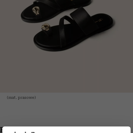
(mat. prasowe)
Billi Bi – mule loafer, 749 zł