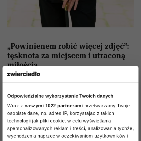
„Powinienem robić więcej zdjęć”:
tęsknota za miejscem i utraconą
miłością
To ambitny, przemyślany, zamaszysty w treści
i formie koncept album. Nagrany z miłości,
Odpowiedzialne wykorzystanie Twoich danych
w heroicznym geście ochrony wszystkiego, co
mu najbliższe i co go kształtowało. Przed
Wraz z
naszymi 1022 partnerami
przetwarzamy Twoje
osobiste dane, np. adres IP, korzystając z takich
rozpoczęciem nagrań powiedział
technologii jak pliki cookie, w celu wyświetlania
współpracownikom, że chciałby w premierowych
spersonalizowanych reklam i treści, analizowania tychże,
kompozycjach ująć tęsknotę za utraconą
wychodzenia naprzeciw oczekiwaniom użytkowników i