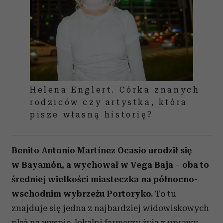
Partnerzy mogą połączyć te informacje z innymi danymi
otrzymanymi od Ciebie lub uzyskanymi podczas
korzystania z ich usług.
Helena Englert. Córka znanych
rodziców czy artystka, która
pisze własną historię?
Benito Antonio Martínez Ocasio urodził się
w Bayamón, a wychował w Vega Baja – oba to
średniej wielkości miasteczka na północno-
wschodnim wybrzeżu Portoryko.
To tu
znajduje się jedna z najbardziej widowiskowych
plaż na wyspie, lokalni farmerzy żyją z uprawy