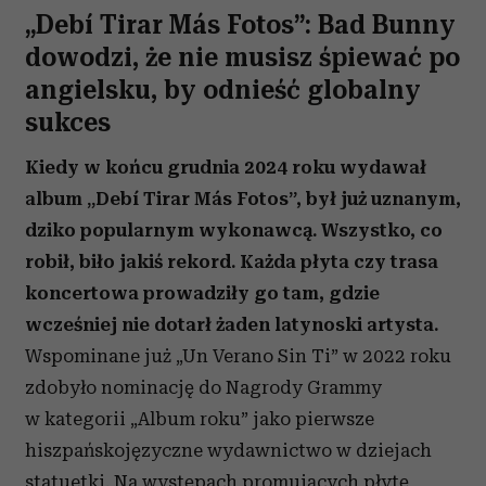
„Debí Tirar Más Fotos”: Bad Bunny
dowodzi, że nie musisz śpiewać po
angielsku, by odnieść globalny
sukces
Kiedy w końcu grudnia 2024 roku wydawał
album „Debí Tirar Más Fotos”, był już uznanym,
dziko popularnym wykonawcą. Wszystko, co
robił, biło jakiś rekord. Każda płyta czy trasa
koncertowa prowadziły go tam, gdzie
wcześniej nie dotarł żaden latynoski artysta.
Wspominane już „Un Verano Sin Ti” w 2022 roku
zdobyło nominację do Nagrody Grammy
w kategorii „Album roku” jako pierwsze
hiszpańskojęzyczne wydawnictwo w dziejach
statuetki. Na występach promujących płytę