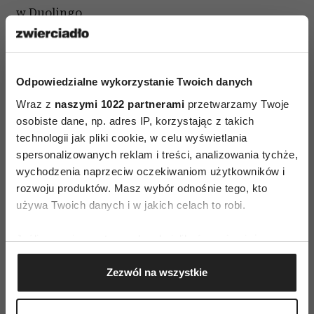
w Duolingo.
Jak zauważa Peter Gray, gdy rodzic pyta swoją
pociechę: „Co to za zwierzę?”, tak naprawdę nie
Odpowiedzialne wykorzystanie Twoich danych
chce się dowiedzieć, czy stoi przed nim
Wraz z
naszymi 1022 partnerami
przetwarzamy Twoje
hipopotam, czy może żyrafa. Doskonale zna
osobiste dane, np. adres IP, korzystając z takich
odpowiedź i jedynie „testuje” wiedzę młodszego
technologii jak pliki cookie, w celu wyświetlania
rozmówcy. Z kolei gdyby takie pytanie padło
spersonalizowanych reklam i treści, analizowania tychże,
z ust rówieśnika, ten naprawdę chciałby
wychodzenia naprzeciw oczekiwaniom użytkowników i
wiedzieć, jaki to gatunek. Podobnie jest
rozwoju produktów. Masz wybór odnośnie tego, kto
używa Twoich danych i w jakich celach to robi.
z fałszywymi komplementami. Aby nie urazić
uczuć dziecka, często aż nadto rozpływamy się
Jeśli wyrazisz na to zgodę, chcielibyśmy również:
nad przyniesionymi z przedszkola rysunkami,
Gromadzić dane dotyczące Twojej lokalizacji
podczas gdy jego koleżanki i koledzy raczej
Zezwól na wszystkie
geograficznej z dokładnością nawet do kilku metrów
wyraziliby szczerą opinię.
Identyfikować Twoje urządzenie, aktywnie
analizując charakteryzującego je zbiory danych