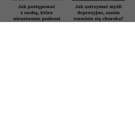
Jak postępować
Jak zatrzymać myśli
z osobą, która
depresyjne, zanim
nieustannie podnosi
rozwinie się choroba?
na ciebie głos? 3
Psycholog tłumaczy,
sposoby na poradzenie
jak działa autokorekta
sobie z „krzykaczem”
myślenia
Nie zmieniasz zdjęcia
Jak zachowuje się
profilowego od lat?
mąż, który nie kocha?
Psycholog tłumaczy, co
Oto sygnały, których
to oznacza
nie warto ignorować