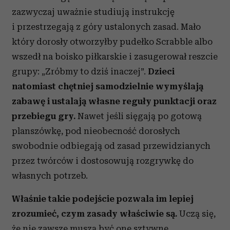
zazwyczaj uważnie studiują instrukcję
i przestrzegają z góry ustalonych zasad. Mało
który dorosły otworzyłby pudełko Scrabble albo
wszedł na boisko piłkarskie i zasugerował reszcie
grupy: „Zróbmy to dziś inaczej”.
Dzieci
natomiast chętniej samodzielnie wymyślają
zabawę i ustalają własne reguły punktacji oraz
przebiegu gry.
Nawet jeśli sięgają po gotową
planszówkę, pod nieobecność dorosłych
swobodnie odbiegają od zasad przewidzianych
przez twórców i dostosowują rozgrywkę do
własnych potrzeb.
Właśnie takie podejście pozwala im lepiej
zrozumieć, czym zasady właściwie są.
Uczą się,
że nie zawsze muszą być one sztywne