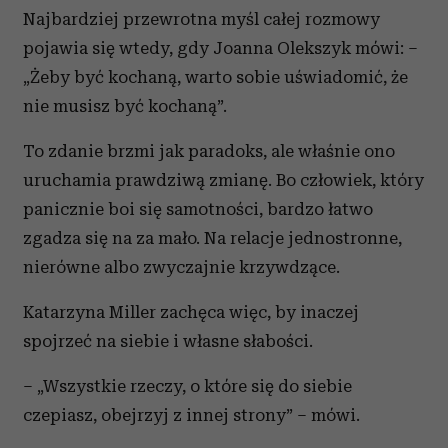
Najbardziej przewrotna myśl całej rozmowy
korzystasz z naszej witryny, udostępniamy partnerom
społecznościowym, reklamowym i analitycznym.
pojawia się wtedy, gdy Joanna Olekszyk mówi: –
Partnerzy mogą połączyć te informacje z innymi danymi
„Żeby być kochaną, warto sobie uświadomić, że
otrzymanymi od Ciebie lub uzyskanymi podczas
nie musisz być kochaną”.
korzystania z ich usług.
To zdanie brzmi jak paradoks, ale właśnie ono
uruchamia prawdziwą zmianę. Bo człowiek, który
panicznie boi się samotności, bardzo łatwo
zgadza się na za mało. Na relacje jednostronne,
nierówne albo zwyczajnie krzywdzące.
Katarzyna Miller zachęca więc, by inaczej
spojrzeć na siebie i własne słabości.
– „Wszystkie rzeczy, o które się do siebie
czepiasz, obejrzyj z innej strony” – mówi.