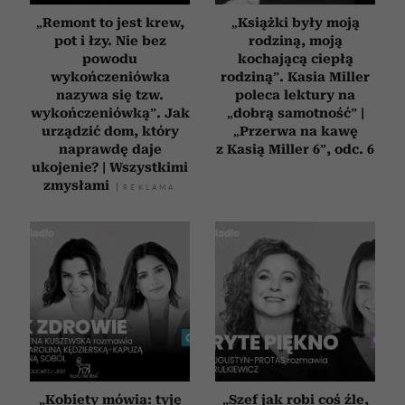
„Remont to jest krew,
„Książki były moją
pot i łzy. Nie bez
rodziną, moją
powodu
kochającą ciepłą
wykończeniówka
rodziną”. Kasia Miller
nazywa się tzw.
poleca lektury na
wykończeniówką”. Jak
„dobrą samotność” |
urządzić dom, który
„Przerwa na kawę
naprawdę daje
z Kasią Miller 6”, odc. 6
ukojenie? | Wszystkimi
zmysłami
„Kobiety mówią: tyję
„Szef jak robi coś źle,