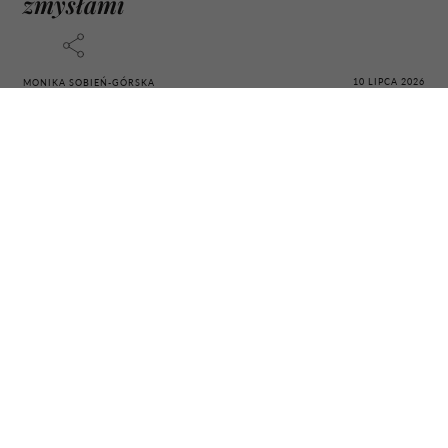
zmysłami
10 LIPCA 2026
MONIKA SOBIEŃ-GÓRSKA
„Rower zmienił moje podróże” – przyznaje