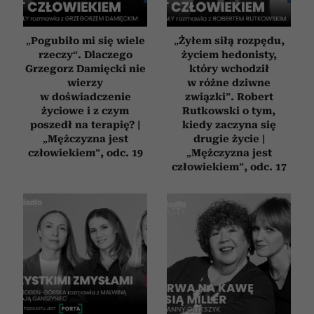
„Pogubiło mi się wiele
„Żyłem siłą rozpędu,
rzeczy“. Dlaczego
życiem hedonisty,
Grzegorz Damięcki nie
który wchodził
wierzy
w różne dziwne
w doświadczenie
związki”. Robert
życiowe i z czym
Rutkowski o tym,
poszedł na terapię? |
kiedy zaczyna się
„Mężczyzna jest
drugie życie |
człowiekiem”, odc. 19
„Mężczyzna jest
człowiekiem”, odc. 17