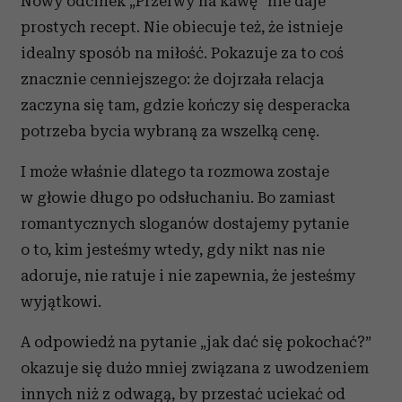
Nowy odcinek „Przerwy na kawę” nie daje
prostych recept. Nie obiecuje też, że istnieje
idealny sposób na miłość. Pokazuje za to coś
znacznie cenniejszego: że dojrzała relacja
zaczyna się tam, gdzie kończy się desperacka
potrzeba bycia wybraną za wszelką cenę.
I może właśnie dlatego ta rozmowa zostaje
w głowie długo po odsłuchaniu. Bo zamiast
romantycznych sloganów dostajemy pytanie
o to, kim jesteśmy wtedy, gdy nikt nas nie
adoruje, nie ratuje i nie zapewnia, że jesteśmy
wyjątkowi.
A odpowiedź na pytanie „jak dać się pokochać?”
okazuje się dużo mniej związana z uwodzeniem
innych niż z odwagą, by przestać uciekać od