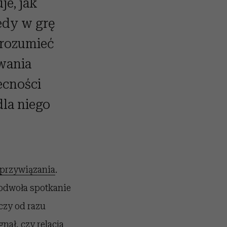
je, jak
iedy w grę
zrozumieć
wania
becności
dla niego
 przywiązania
.
o odwoła spotkanie
czy od razu
nał, czy relacja