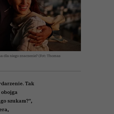
wciąż
nił
relację z pieniędzmi
ane
ć
zonu
a dla niego znaczenie? (Fot: Thomas
darzenie. Tak
 obojga
kogo szukam?”,
era,