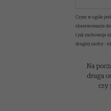
Czym w ogóle jest
obserwowanie drug
i jak zachowuje s
drugiej osoby - n
Na pocz
druga os
czy 