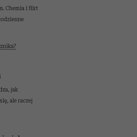
 Chemia i flirt
 codzienne
 znika?
u
dza, jak
się, ale raczej