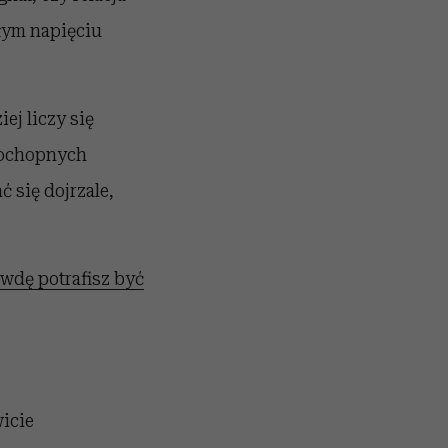
głym napięciu
ej liczy się
pochopnych
ć się dojrzale,
awdę potrafisz być
wicie