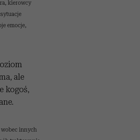
ra, kierowcy
 sytuacje
je emocje,
poziom
jma, ale
je kogoś,
ane.
y wobec innych