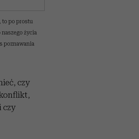
 to po prostu
o naszego życia
zas poznawania
ieć, czy
konflikt,
i czy