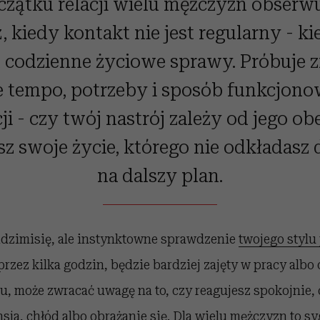
zątku relacji wielu mężczyzn obserwu
, kiedy kontakt nie jest regularny - k
codzienne życiowe sprawy. Próbuje 
e tempo, potrzeby i sposób funkcjono
ji - czy twój nastrój zależy od jego o
sz swoje życie, którego nie odkładasz 
na dalszy plan.
widzimisię, ale instynktowne sprawdzenie
twojego stylu
 przez kilka godzin, będzie bardziej zajęty w pracy alb
, może zwracać uwagę na to, czy reagujesz spokojnie, 
sja, chłód albo obrażanie się. Dla wielu mężczyzn to syg