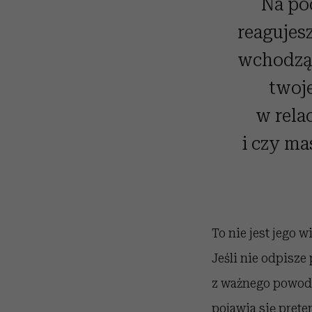
Na poc
reagujesz
wchodzą 
twoj
w relac
i czy ma
To nie jest jego 
Jeśli nie odpisze
z ważnego powodu
pojawia się preten