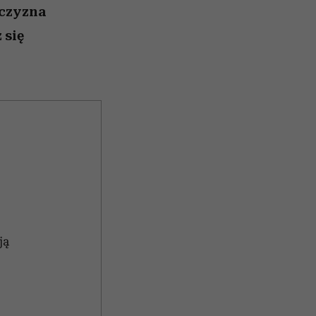
żczyzna
 się
ją