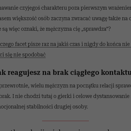
nawanie czyjegoś charakteru poza pierwszym wrażeniem.
czasem większość osób zaczyna zwracać uwagę także na
 są więc oznaki, że mężczyzna cię „sprawdza”?
czego facet pisze raz na jakiś czas i nigdy do końca nie
i się nie spodobać
ak reagujesz na brak ciągłego kontakt
przewrotnie, wielu mężczyzn na początku relacji spraw
j brak. I nie chodzi tutaj o gierki i celowe dystansowanie 
cjonalnej stabilności drugiej osoby.