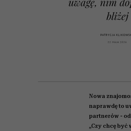
uwagę, nim dop
kawę z Kasią Miller”, s.
zupełny brak ogłady
girls”
odc. 7]
bliżej
PATRYCJA KLIKOWS
22 MAJA 2026
Nowa znajomoś
naprawdę to uw
partnerów - od 
„Czy chcę być w