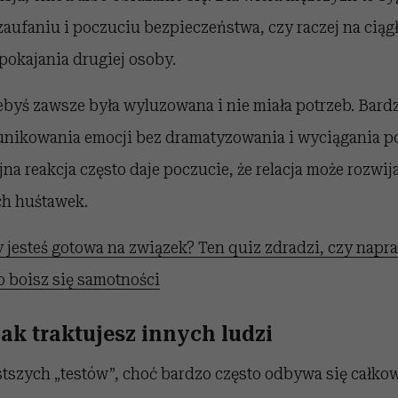
zaufaniu i poczuciu bezpieczeństwa, czy raczej na cią
pokajania drugiej osoby.
żebyś zawsze była wyluzowana i nie miała potrzeb. Bardzi
unikowania emocji bez dramatyzowania i wyciągania 
a reakcja często daje poczucie, że relacja może rozwija
h huśtawek.
 jesteś gotowa na związek? Ten quiz zdradzi, czy napr
ko boisz się samotności
ak traktujesz innych ludzi
stszych „testów”, choć bardzo często odbywa się całko