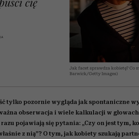
uści cię
 5,
skutki dla związku i dla
Miller s. 5, odc. 6]
kwestie, o których 
Raport Lyst ujaw
partnerki
najbardziej pożąd
boimy się mówi
ubrania i marki se
KA
Jak facet sprawdza kobietę? Co m
Barwick/Getty Images)
ć tylko pozornie wygląda jak spontaniczne wy
ażna obserwacja i wiele kalkulacji w głowach
razu pojawiają się pytania: „Czy on jest tym, 
łaśnie z nią”? O tym, jak kobiety szukają partn