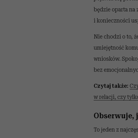
będzie oparta na 
i konieczności us
Nie chodzi o to, 
umiejętność kom
wniosków. Spokojn
bez emocjonalnyc
Czytaj także:
Czy
w relacji, czy tyl
Obserwuje, j
To jeden z najczę