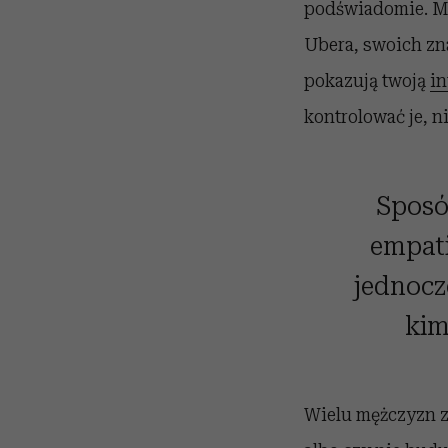
podświadomie. Mę
Ubera, swoich zna
pokazują twoją
in
kontrolować je, n
Sposó
empatii
jednocze
kim
Wielu mężczyzn z