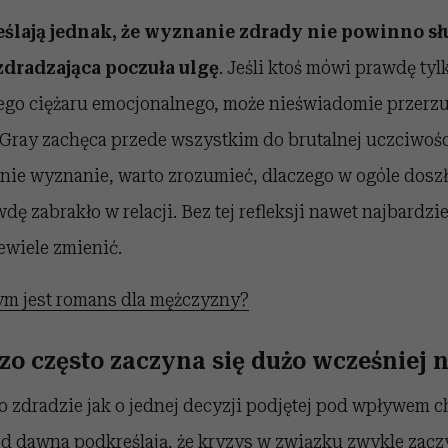
ślają jednak, że wyznanie zdrady nie powinno s
zdradzająca poczuła ulgę
. Jeśli ktoś mówi prawdę tylk
ego ciężaru emocjonalnego, może nieświadomie przerzuc
o Gray zachęca przede wszystkim do brutalnej uczciwo
dnie wyznanie, warto zrozumieć, dlaczego w ogóle dosz
dę zabrakło w relacji. Bez tej refleksji nawet najbardzie
wiele zmienić.
m jest romans dla mężczyzny?
zo często zaczyna się dużo wcześniej 
o zdradzie jak o jednej decyzji podjętej pod wpływem 
 od dawna podkreślają, że kryzys w związku zwykle zacz