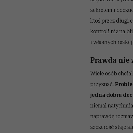
sekretem i poczu
ktoś przez długi 
kontroli niż na b
i własnych reakcj
Prawda nie 
Wiele osób chciał
przyznać.
Proble
jedna dobra dec
niemal natychmias
naprawdę rozmawi
szczerość staje si