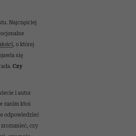
tu. Najczęściej
mocjonalne
ułości
, o której
ojawia się
drada.
Czy
iecie i autor
że zanim ktoś
ie odpowiedzieć
 zrozumieć, czy