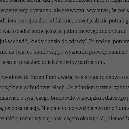
yczyny tego dystansu, ale zazwyczaj wyczuwa, że coś s
odbiera emocjonalne oddalenie, nawet jeśli nie potrafi 
e warto zadać sobie jeszcze jedno niewygodne pytanie.
już w chwili, kiedy doszło do zdrady? To ważne, ponie
nie na tym, co stanie się po wyznaniu prawdy, zamiast
cześniej przestało działać między partnerami.
rozwodowa dr Karen Finn uważa, że szczera rozmowa o 
początkiem odbudowy relacji. Jej zdaniem partnerzy mu
zmawiać o tym, czego brakowało w związku i dlaczego j
egoś poza relacją. Nie daje to oczywiście gwarancji ura
ez takiej rozmowy naprawa często okazuje się niemożli