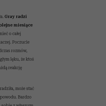
ła.
Gray radzi
olejne miesiące
ieć o całej
naczej. Poczucie
odczas rozmów,
głym lęku, że ktoś
ażdą reakcję
dradziła, może stać
o powodu. Bardzo
u sobie z własnym