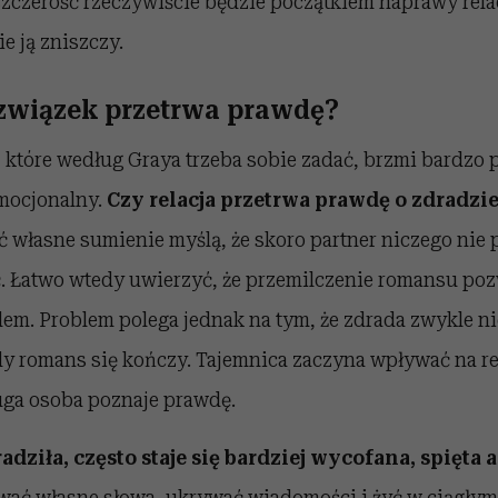
szczerość rzeczywiście będzie początkiem naprawy rela
e ją zniszczy.
 związek przetrwa prawdę?
 które według Graya trzeba sobie zadać, brzmi bardzo pr
mocjonalny.
Czy relacja przetrwa prawdę o zdradzi
 własne sumienie myślą, że skoro partner niczego nie 
ić. Łatwo wtedy uwierzyć, że przemilczenie romansu po
em. Problem polega jednak na tym, że zdrada zwykle ni
y romans się kończy. Tajemnica zaczyna wpływać na re
uga osoba poznaje prawdę.
adziła, często staje się bardziej wycofana, spięta 
wać własne słowa, ukrywać wiadomości i żyć w ciągłym 