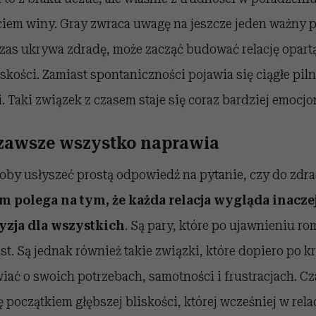
ciem winy. Gray zwraca uwagę na jeszcze jeden ważny 
czas ukrywa zdradę, może zacząć budować relację opartą
liskości. Zamiast spontaniczności pojawia się ciągłe pil
i. Taki związek z czasem staje się coraz bardziej emocjo
zawsze wszystko naprawia
oby usłyszeć prostą odpowiedź na pytanie, czy do zdra
m polega na tym, że każda relacja wygląda inaczej 
yzja dla wszystkich
. Są pary, które po ujawnieniu ro
t. Są jednak również takie związki, które dopiero po k
ać o swoich potrzebach, samotności i frustracjach. C
ę początkiem głębszej bliskości, której wcześniej w rela