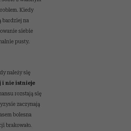
problem. Kiedy
 bardziej na
nowanie siebie
nalnie pusty.
dy należy się
i nie istnieje
mansu rozstają się
ryzysie zaczynają
zasem bolesna
cji brakowało.