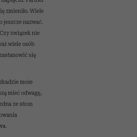
ię zmieniło. Wiele
go jeszcze nazwać.
 Czy związek nie
waż wiele osób
 zastanowić się
zdradzie może
szą mieć odwagę,
edna ze stron
towania
wa.