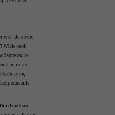
cji, czy może
osto, ale niesie
e?
Wiele osób
podejrzewa, to
zwoli ochronić
e kończy się
lację znacznie
albo drażliwa
.
napięciu. Partner