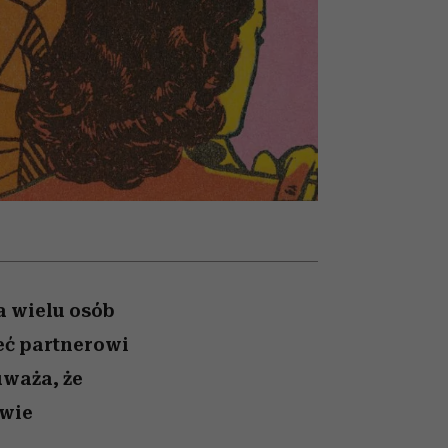
nił
relację z pieniędzmi
ane
zonu
la wielu osób
ieć partnerowi
uważa, że
iwie