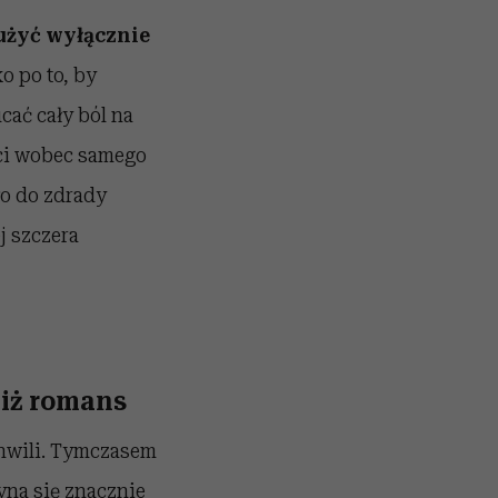
łużyć wyłącznie
o po to, by
ać cały ból na
ści wobec samego
ło do zdrady
j szczera
niż romans
chwili. Tymczasem
yna się znacznie