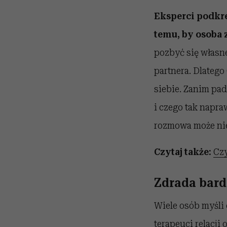
Eksperci podkre
temu, by osoba 
pozbyć się własn
partnera. Dlateg
siebie. Zanim pa
i czego tak napraw
rozmowa może nie
Czytaj także:
Czy
Zdrada bard
Wiele osób myśli 
terapeuci relacji