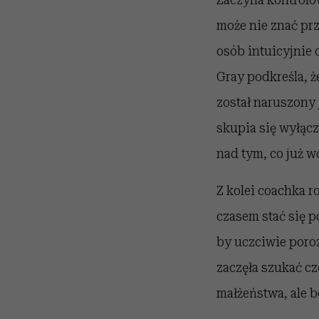
może nie znać prz
osób intuicyjnie 
Gray podkreśla, ż
został naruszony 
skupia się wyłącz
nad tym, co już w
Z kolei coachka 
czasem stać się 
by uczciwie poro
zaczęła szukać cz
małżeństwa, ale b