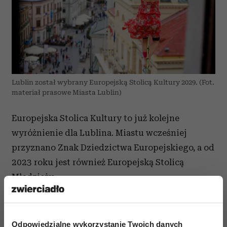
Lublin został wybrany Europejską Stolicą Kultury 2029. (Fot.
materiał prasowe Miasta Lublin)
Europejska Stolica Kultury to już kolejne
wyróżnienie dla Lublina. Miastu wcześniej
przyznano Znak Dziedzictwa Europejskiego, a od
2023 roku jest również Europejską Stolicą
Młodzieży.
Odpowiedzialne wykorzystanie Twoich danych