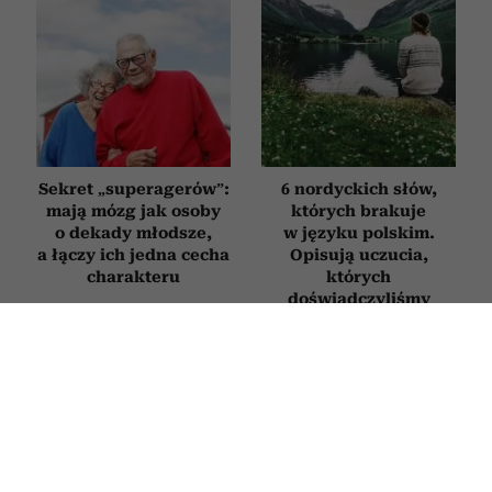
Sekret „superagerów”:
6 nordyckich słów,
mają mózg jak osoby
których brakuje
o dekady młodsze,
w języku polskim.
a łączy ich jedna cecha
Opisują uczucia,
charakteru
których
doświadczyliśmy
chociaż raz w życiu
STYL ŻYCIA
Ten efekt uboczny niepokoi osoby