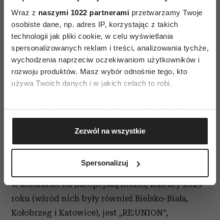
Wraz z
naszymi 1022 partnerami
przetwarzamy Twoje
osobiste dane, np. adres IP, korzystając z takich
technologii jak pliki cookie, w celu wyświetlania
spersonalizowanych reklam i treści, analizowania tychże,
wychodzenia naprzeciw oczekiwaniom użytkowników i
rozwoju produktów. Masz wybór odnośnie tego, kto
używa Twoich danych i w jakich celach to robi.
Jeśli wyrazisz na to zgodę, chcielibyśmy również:
Gromadzić dane dotyczące Twojej lokalizacji
Lublin został wybrany Europejską Stolicą Kultury 2029. (Fot.
Zezwól na wszystkie
materiał prasowe Miasta Lublin)
geograficznej z dokładnością nawet do kilku metrów
Identyfikować Twoje urządzenie, aktywnie
Hasłem przewodnim projektu, który wyróżnił
analizując charakteryzującego je zbiory danych
Spersonalizuj
(fingerprinting, czyli wirtualny odcisk palca)
Lublin na tle innych miast startujących
Dowiedz się więcej odnośnie tego, jak Twoje osobiste
w konkursie na Europejską Stolicę Kultury 2029
dane są przetwarzane oraz ustaw własne preferencje w
roku (wśród nich były również Bielsko-Biała,
sekcji szczegółów
. W Deklaracji plików cookie możesz
Kołobrzeg i Katowice), jest „RE:UNION”,
zmienić lub wycofać swoją zgodę w dowolnej chwili.