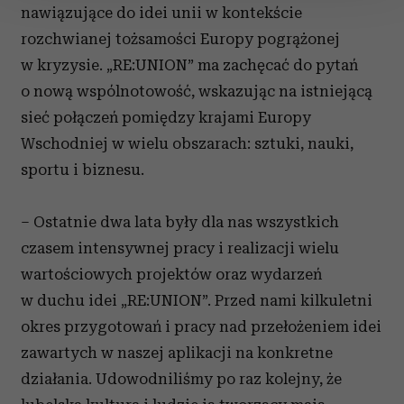
nawiązujące do idei unii w kontekście
Wykorzystujemy pliki cookie do spersonalizowania treści
rozchwianej tożsamości Europy pogrążonej
i reklam, aby oferować funkcje społecznościowe i
w kryzysie. „RE:UNION” ma zachęcać do pytań
analizować ruch w naszej witrynie. Informacje o tym, jak
o nową wspólnotowość, wskazując na istniejącą
korzystasz z naszej witryny, udostępniamy partnerom
sieć połączeń pomiędzy krajami Europy
społecznościowym, reklamowym i analitycznym.
Wschodniej w wielu obszarach: sztuki, nauki,
Partnerzy mogą połączyć te informacje z innymi danymi
otrzymanymi od Ciebie lub uzyskanymi podczas
sportu i biznesu.
korzystania z ich usług.
– Ostatnie dwa lata były dla nas wszystkich
czasem intensywnej pracy i realizacji wielu
wartościowych projektów oraz wydarzeń
w duchu idei „RE:UNION”. Przed nami kilkuletni
okres przygotowań i pracy nad przełożeniem idei
zawartych w naszej aplikacji na konkretne
działania. Udowodniliśmy po raz kolejny, że