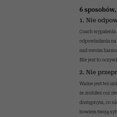
6 sposobów,
1. Nie odpow
Coach wypaleni
odpowiadania na 
nad swoim harmon
N
ie jest to oczyw
2. Nie przep
Ważne jest też un
że zrobiłeś coś z
dostępnym, co ni
bowiem twoją syt