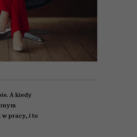
nił
relację z pieniędzmi
ane
zonu
e. A kiedy
dobnym
w pracy, i to