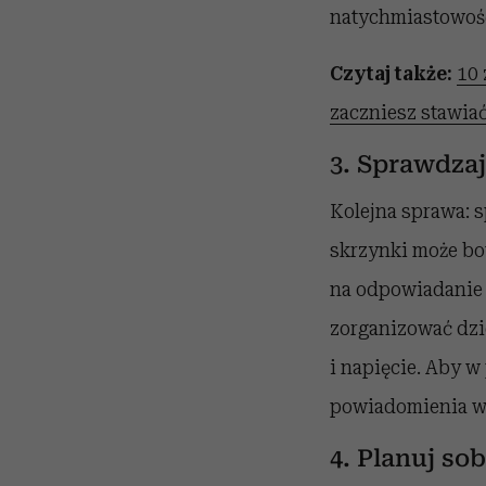
natychmiastowość
Czytaj także:
10 
zaczniesz stawia
3. Sprawdzaj
Kolejna sprawa: 
skrzynki może bo
na odpowiadanie 
zorganizować dzi
i napięcie. Aby w 
powiadomienia w t
4. Planuj so