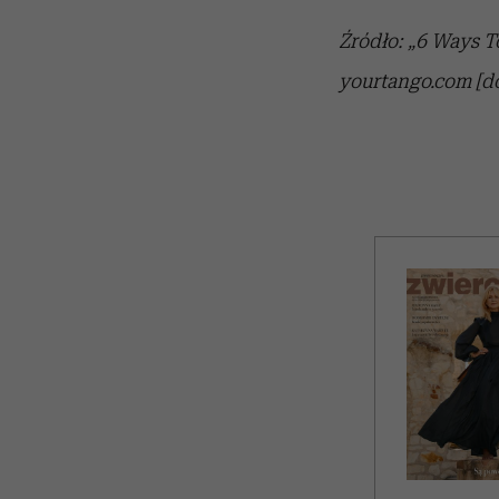
Źródło: „
6 Ways T
yourtango.com [do