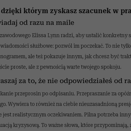
 dzięki którym zyskasz szacunek w pr
iadaj od razu na maile
a zawodowego
Elissa Lynn
radzi, aby ustalić konkretny
wiadomości służbowe: pozwól im poczekać. To nie tylk
ogramem, ale też pokazuje innym, jak chcesz być trak
iście proste, ale z pewnością warte twojego spokoju.
raszaj za to, że nie odpowiedziałeś od r
ikanie przeprosin po odpisaniu. Przepraszanie za opóź
łego. Wywiera to również na ciebie nieuzasadnioną presję
e jest realistycznym oczekiwaniem. P
ilna potrzeba inny
uacją kryzysową. To ważne słowa, które przypominają, 