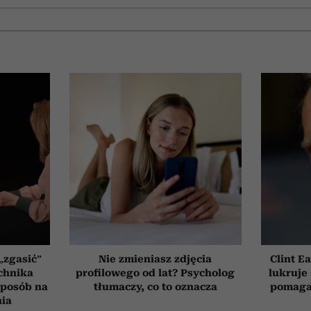
„zgasić”
Nie zmieniasz zdjęcia
Clint E
chnika
profilowego od lat? Psycholog
lukruje 
 sposób na
tłumaczy, co to oznacza
pomaga
nia