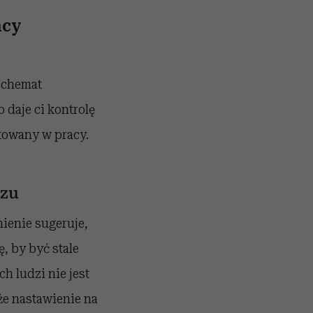
acy
 schemat
o
daje ci kontrolę
towany w pracy.
azu
nienie sugeruje,
, by być stale
ch ludzi nie jest
że nastawienie na