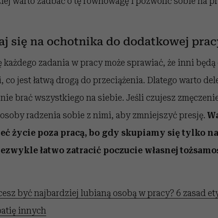
iej warto zadbać o tę równowagę i pozwolić sobie na p
zaj się na ochotnika do dodatkowej prac
 każdego zadania w pracy może sprawiać, że inni będą 
, co jest łatwą drogą do przeciążenia.
Dlatego warto de
ie brać wszystkiego na siebie. Jeśli czujesz zmęczenie 
sposoby radzenia sobie z nimi, aby zmniejszyć presję.
Wa
eć życie poza pracą, bo gdy skupiamy się tylko na
zwykle łatwo zatracić poczucie własnej tożsamo
esz być najbardziej lubianą osobą w pracy? 6 zasad ety
patię innych