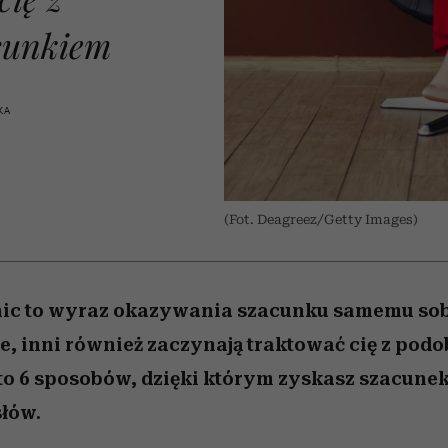
 5,
kwestie, o których wciąż
skutki dla związku i dla
Miller s. 5, odc. 6]
Raport Lyst ujaw
boimy się mówić
partnerki
najbardziej pożąd
cunkiem
ubrania i marki se
KA
(Fot. Deagreez/Getty Images)
nic to wyraz okazywania szacunku samemu sobi
ie, inni również zaczynają traktować cię z po
o 6 sposobów, dzięki którym zyskasz szacunek 
łów.