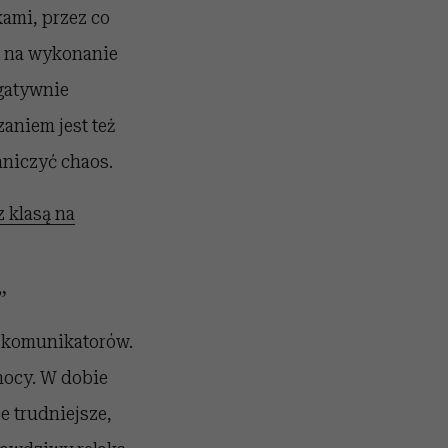
ami, przez co
o na wykonanie
egatywnie
aniem jest też
aniczyć chaos.
 klasą na
”
 komunikatorów.
nocy. W dobie
e trudniejsze,