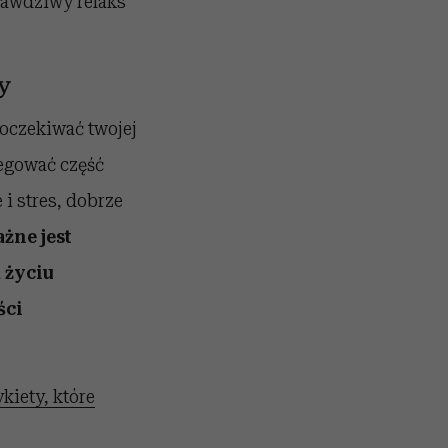
rawdziwy relaks
y
oczekiwać twojej
legować część
i stres, dobrze
żne jest
 życiu
ści
kiety, które