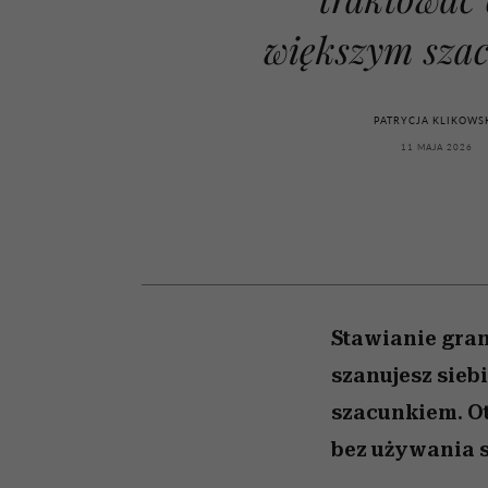
kawę z Kasią Miller”, s.
girls”
odc. 7]
większym sza
PATRYCJA KLIKOWS
11 MAJA 2026
Stawianie gra
szanujesz sieb
szacunkiem. Ot
bez używania s