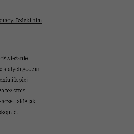
 pracy. Dzięki nim
odświeżanie
e stałych godzin
ia i lepiej
 też stres
zacze, takie jak
okojnie.