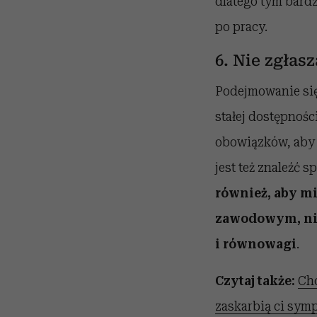
dlatego tym bardz
po pracy.
6. Nie zgłas
Podejmowanie się
stałej dostępności
obowiązków, aby n
jest też znaleźć 
również, aby mi
zawodowym, nie
i równowagi
.
Czytaj także:
Chc
zaskarbią ci sym