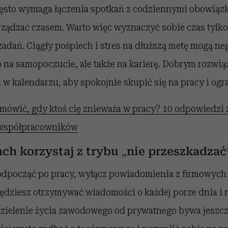
zęsto wymaga łączenia spotkań z codziennymi obowiązk
rządzać czasem. Warto więc wyznaczyć sobie czas tylk
adań. Ciągły pośpiech i stres na dłuższą metę mogą n
 na samopoczucie, ale także na karierę. Dobrym rozwiąz
w kalendarzu, aby spokojnie skupić się na pracy i ogr
mówić, gdy ktoś cię znieważa w pracy? 10 odpowiedzi z
 współpracowników
ach korzystaj z trybu „nie przeszkadzać
dpocząć po pracy, wyłącz powiadomienia z firmowych
będziesz otrzymywać wiadomości o każdej porze dnia i 
dzielenie życia zawodowego od prywatnego bywa jeszcz