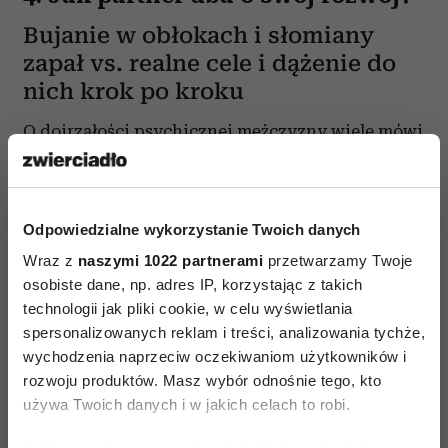
Bujanie w obłokach i słomiany
zapał vs. realne cele i dążenie do
nich krok po kroku
O dojrzałości psychicznej mężczyzny wiele mówi
też jego
podejście do rozwoju osobistego
i zawodowego
. Jeśli sama jesteś ambitna
i chcesz w życiu do czegoś dojść, to powinnaś
Odpowiedzialne wykorzystanie Twoich danych
mieć obok siebie partnera, który ma podobne
Wraz z
naszymi 1022 partnerami
przetwarzamy Twoje
podejście – ma wizję swojej kariery, stale
osobiste dane, np. adres IP, korzystając z takich
poszerza swoje kompetencje i chce osiągać coraz
technologii jak pliki cookie, w celu wyświetlania
więcej, by wam obojgu żyło się lepiej. Gdy dwie
spersonalizowanych reklam i treści, analizowania tychże,
wychodzenia naprzeciw oczekiwaniom użytkowników i
osoby w związku myślą tak samo, wspólnie mogą
rozwoju produktów. Masz wybór odnośnie tego, kto
zdobywać szczyty. Niestety, co innego, jeśli
używa Twoich danych i w jakich celach to robi.
jesteś partnerką wiecznego chłopca. Jego