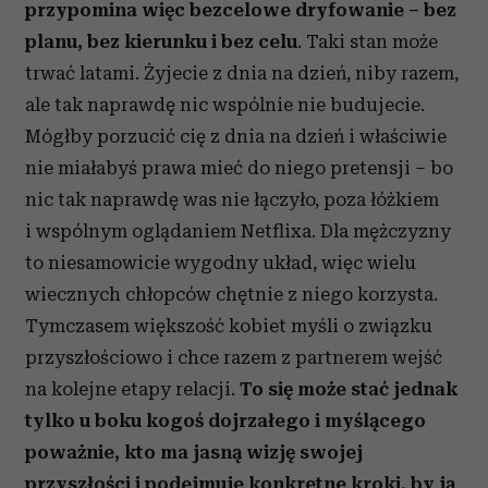
przypomina więc bezcelowe dryfowanie – bez
planu, bez kierunku i bez celu
. Taki stan może
trwać latami. Żyjecie z dnia na dzień, niby razem,
ale tak naprawdę nic wspólnie nie budujecie.
Mógłby porzucić cię z dnia na dzień i właściwie
nie miałabyś prawa mieć do niego pretensji – bo
nic tak naprawdę was nie łączyło, poza łóżkiem
i wspólnym oglądaniem Netflixa. Dla mężczyzny
to niesamowicie wygodny układ, więc wielu
wiecznych chłopców chętnie z niego korzysta.
Tymczasem większość kobiet myśli o związku
przyszłościowo i chce razem z partnerem wejść
na kolejne etapy relacji.
To się może stać jednak
tylko u boku kogoś dojrzałego i myślącego
poważnie, kto ma jasną wizję swojej
przyszłości i podejmuje konkretne kroki, by ją