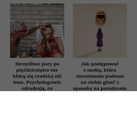
Szczęśliwe pary po
Jak postępować
pięćdziesiątce nie
z osobą, która
kłócą się rzadziej niż
nieustannie podnosi
inne. Psychologowie
na ciebie głos? 3
zdradzają, co
sposoby na poradzenie
naprawdę je wyróżnia
sobie z „krzykaczem”