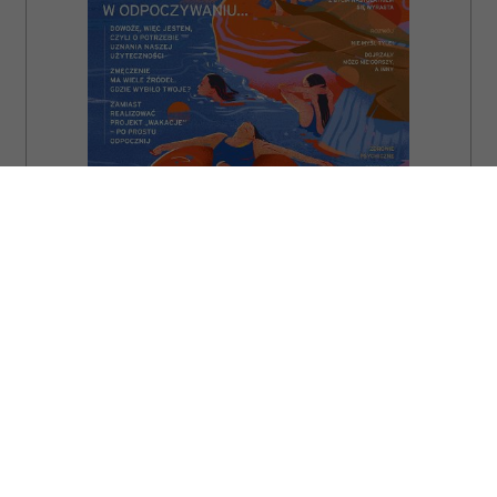
ZAMÓW
WYDANIE DRUKOWANE
E-WYDANIE