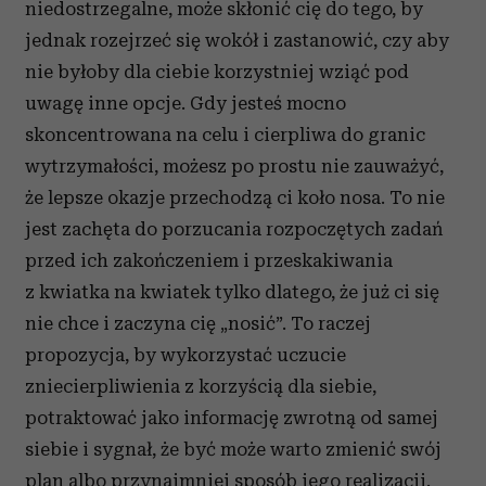
i reklam, aby oferować funkcje społecznościowe i
niedostrzegalne, może skłonić cię do tego, by
analizować ruch w naszej witrynie. Informacje o tym, jak
jednak rozejrzeć się wokół i zastanowić, czy aby
korzystasz z naszej witryny, udostępniamy partnerom
nie byłoby dla ciebie korzystniej wziąć pod
społecznościowym, reklamowym i analitycznym.
uwagę inne opcje. Gdy jesteś mocno
Partnerzy mogą połączyć te informacje z innymi danymi
otrzymanymi od Ciebie lub uzyskanymi podczas
skoncentrowana na celu i cierpliwa do granic
korzystania z ich usług.
wytrzymałości, możesz po prostu nie zauważyć,
że lepsze okazje przechodzą ci koło nosa. To nie
jest zachęta do porzucania rozpoczętych zadań
przed ich zakończeniem i przeskakiwania
z kwiatka na kwiatek tylko dlatego, że już ci się
nie chce i zaczyna cię „nosić”. To raczej
propozycja, by wykorzystać uczucie
zniecierpliwienia z korzyścią dla siebie,
potraktować jako informację zwrotną od samej
siebie i sygnał, że być może warto zmienić swój
plan albo przynajmniej sposób jego realizacji.