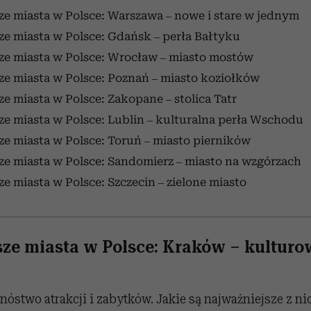
ze miasta w Polsce:
Warszawa
– nowe i stare
w jednym
ze miasta w Polsce:
Gdańsk
–
perła Bałtyku
ze miasta w Polsce:
Wrocław
–
miasto mostów
ze miasta w Polsce:
Poznań
– m
iasto koziołków
ze miasta w Polsce:
Zakopane
– s
tolica Tatr
ze miasta w Polsce:
Lublin
–
kulturalna perła Wschodu
ze miasta w Polsce:
Toruń
– m
iasto pierników
ze miasta w Polsce: Sandomierz
–
miasto na wzgórzach
ze miasta w Polsce:
Szczecin – zielone miasto
sze miasta w Polsce:
Kraków
–
kulturow
óstwo atrakcji i zabytków. Jakie są najważniejsze z nic