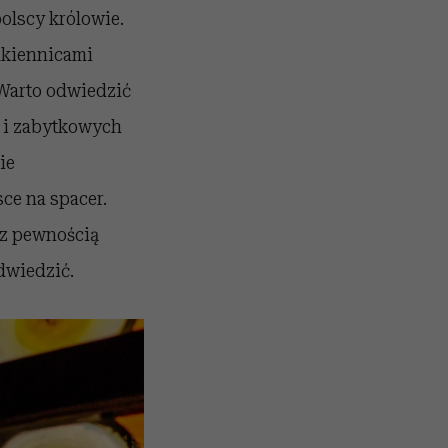
olscy królowie.
ukiennicami
 Warto odwiedzić
i i zabytkowych
ie
sce na spacer.
 z pewnością
dwiedzić.