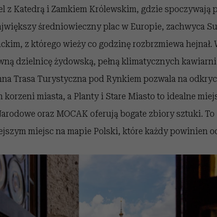
el z Katedrą i Zamkiem Królewskim, gdzie spoczywają p
jwiększy średniowieczny plac w Europie, zachwyca S
ackim, z którego wieży co godzinę rozbrzmiewa hejnał.
awną dzielnicę żydowską, pełną klimatycznych kawiarn
na Trasa Turystyczna pod Rynkiem pozwala na odkryc
korzeni miasta, a Planty i Stare Miasto to idealne miej
arodowe oraz MOCAK oferują bogate zbiory sztuki. To
ejszym miejsc na mapie Polski, które każdy powinien o