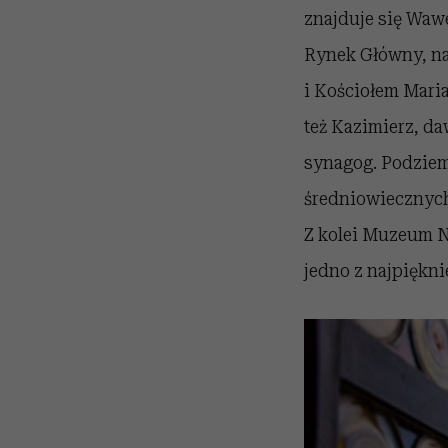
znajduje się Waw
Rynek Główny, na
i Kościołem Mari
też Kazimierz, d
synagog. Podziem
średniowiecznych 
Z kolei Muzeum N
jedno z najpiękni