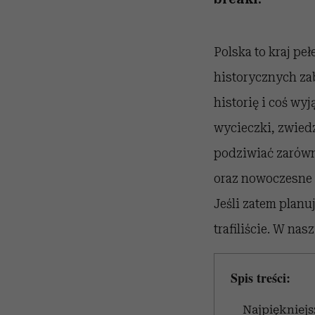
Polska to kraj pe
historycznych za
historię i coś wy
wycieczki, zwied
podziwiać zarówn
oraz nowoczesne b
Jeśli zatem planu
trafiliście. W na
Spis treści:
Najpiękniejs