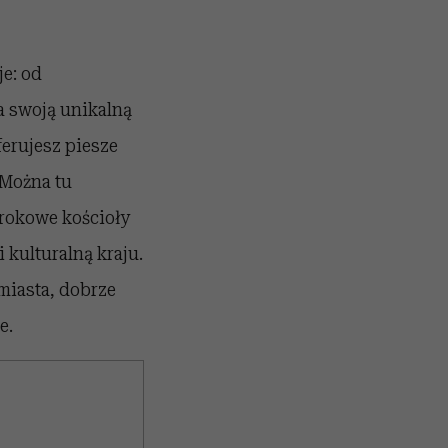
je: od
a swoją unikalną
ferujesz piesze
 Można tu
rokowe kościoły
 kulturalną kraju.
miasta, dobrze
e.