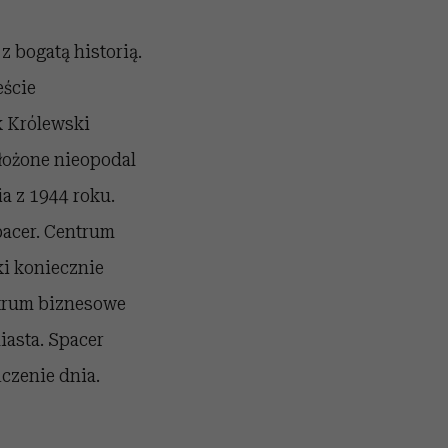
z bogatą historią.
eście
 Królewski
łożone nieopodal
 z 1944 roku.
pacer. Centrum
i koniecznie
ntrum biznesowe
asta. Spacer
czenie dnia.