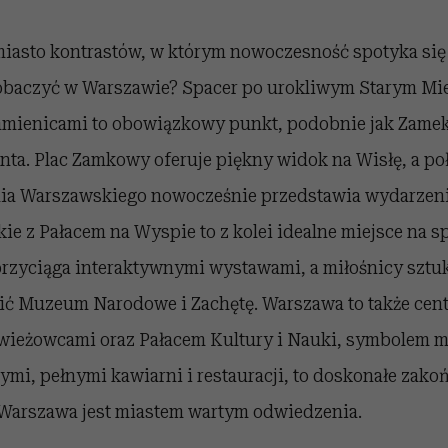
 miasto kontrastów, w którym nowoczesność spotyka się 
obaczyć w Warszawie? Spacer po urokliwym Starym Mi
mienicami to obowiązkowy punkt, podobnie jak Zamek
ta. Plac Zamkowy oferuje piękny widok na Wisłę, a po
a Warszawskiego nowocześnie przedstawia wydarzenia
ie z Pałacem na Wyspie to z kolei idealne miejsce na s
rzyciąga interaktywnymi wystawami, a miłośnicy sztuk
ć Muzeum Narodowe i Zachętę. Warszawa to także ce
ieżowcami oraz Pałacem Kultury i Nauki, symbolem mi
mi, pełnymi kawiarni i restauracji, to doskonałe zakoń
o Warszawa jest miastem wartym odwiedzenia.