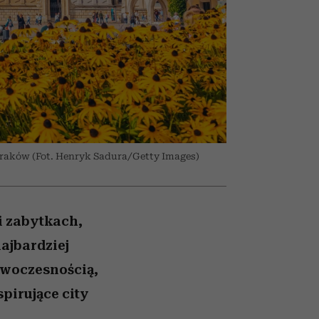
026/27
iej
zupełny brak ogłady
mogą zrobić rodzice
girls”
Kraków (Fot. Henryk Sadura/Getty Images)
i zabytkach,
najbardziej
nowoczesnością,
spirujące city