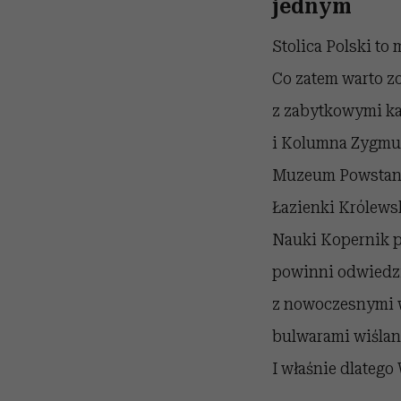
jednym
Stolica Polski to
Co zatem warto z
z zabytkowymi ka
i Kolumna Zygmun
Muzeum Powstani
Łazienki Królewsk
Nauki Kopernik p
powinni odwiedzi
z nowoczesnymi w
bulwarami wiślany
I właśnie dlateg