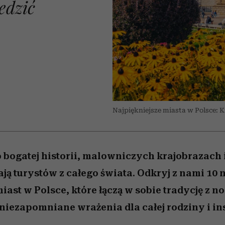
edzić
 5,
osób, które biorą na siebie za
powinien znać odpowiedź
Wiemy, gdzie go kupić
Miller s. 5, odc. 6]
sezon jesień–zima 2
mężczyzna jest mn
dużo
reaktywny”
Najpiękniejsze miasta w Polsce: 
 o bogatej historii, malowniczych krajobrazach 
ją turystów z całego świata. Odkryj z nami 10 
iast w Polsce, które łączą w sobie tradycję z 
 niezapomniane wrażenia dla całej rodziny i in