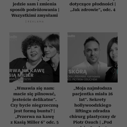
jedzie sam i zmienia
dotyczące płodności |
sposób podróżowania |
„Jak zdrowie”, odc. 4
Wszystkimi zmysłami
„Wmawia się nam:
„Moja najmłodsza
macie się pilnować,
pacjentka miała 26
jesteście delikatne”.
lat”. Sekrety
Czy bycie niegrzeczną
hollywoodzkiego
jest formą buntu? |
liftingu zdradza
„Przerwa na kawę
chirurg plastyczny dr
z Kasią Miller 6” odc. 5
Piotr Osuch | „Pod