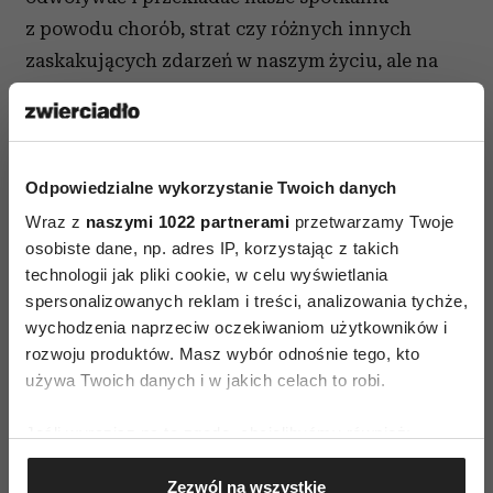
z powodu chorób, strat czy różnych innych
zaskakujących zdarzeń w naszym życiu, ale na
duchu podtrzymywała nas myśl o tym, jak dobrze
będzie się z wami tym podzielić. Może przez to
ten sezon jest jeszcze bardziej prawdziwy
i bliższy życiu? W końcu mimo naszych planów
Odpowiedzialne wykorzystanie Twoich danych
i zamierzeń to ono ostatecznie wie, co jest dla nas
Wraz z
naszymi 1022 partnerami
przetwarzamy Twoje
osobiste dane, np. adres IP, korzystając z takich
w danym momencie najlepsze. A przynajmniej
technologii jak pliki cookie, w celu wyświetlania
chcemy wierzyć, że tak właśnie jest.
spersonalizowanych reklam i treści, analizowania tychże,
wychodzenia naprzeciw oczekiwaniom użytkowników i
Czytaj także
rozwoju produktów. Masz wybór odnośnie tego, kto
używa Twoich danych i w jakich celach to robi.
Jeśli wyrazisz na to zgodę, chcielibyśmy również:
Gromadzić dane dotyczące Twojej lokalizacji
Zezwól na wszystkie
geograficznej z dokładnością nawet do kilku metrów