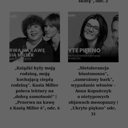
skórą”, odc. 2
„Książki były moją
„Nietolerancja
rodziną, moją
biustonosza”,
kochającą ciepłą
„zamrożony bark”,
rodziną”. Kasia Miller
wypadanie włosów –
poleca lektury na
Anna Kopańczyk
„dobrą samotność” |
o nietypowych
„Przerwa na kawę
objawach menopauzy |
z Kasią Miller 6”, odc. 6
„Ukryte piękno” odc.
31