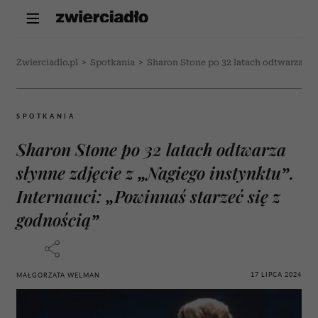
Zwierciadlo.pl
>
Spotkania
>
Sharon Stone po 32 latach odtwarza słyn
SPOTKANIA
Sharon Stone po 32 latach odtwarza
słynne zdjęcie z „Nagiego instynktu”.
Internauci: „Powinnaś starzeć się z
godnością”
17 LIPCA 2024
MAŁGORZATA WELMAN