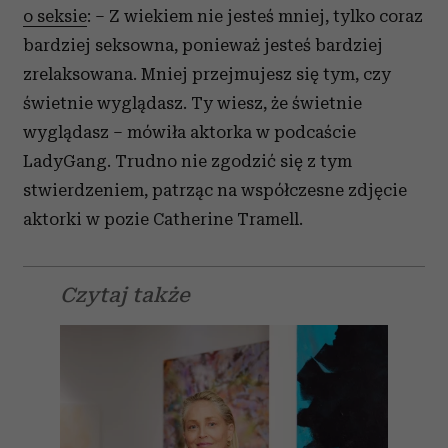
o seksie
: – Z wiekiem nie jesteś mniej, tylko coraz
otrzymanymi od Ciebie lub uzyskanymi podczas
bardziej seksowna, ponieważ jesteś bardziej
korzystania z ich usług.
zrelaksowana. Mniej przejmujesz się tym, czy
świetnie wyglądasz. Ty wiesz, że świetnie
wyglądasz – mówiła aktorka w podcaście
LadyGang. Trudno nie zgodzić się z tym
stwierdzeniem, patrząc na współczesne zdjęcie
aktorki w pozie Catherine Tramell.
Czytaj także