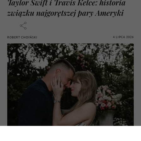
Taylor Swift i Travis Kelce: historia
związku najgorętszej pary Ameryki
4 LIPCA 2026
ROBERT CHOIŃSKI