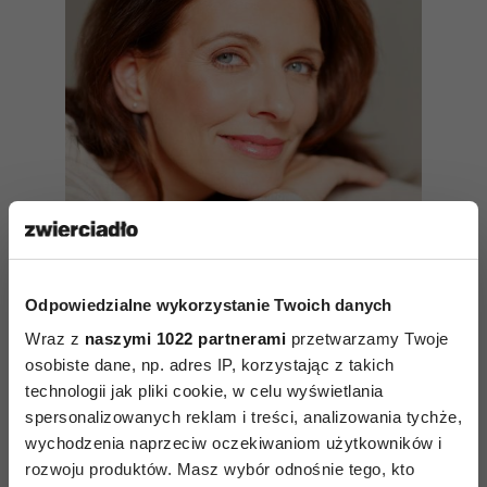
Odpowiedzialne wykorzystanie Twoich danych
Nikt nie ma prawa określać
Wraz z
naszymi 1022 partnerami
przetwarzamy Twoje
terminu ważności naszej
osobiste dane, np. adres IP, korzystając z takich
kobiecości! Rozmowa z dr Alicją
technologii jak pliki cookie, w celu wyświetlania
Długołęcka, edukatorką
spersonalizowanych reklam i treści, analizowania tychże,
seksualną i psychoterapeutką
wychodzenia naprzeciw oczekiwaniom użytkowników i
rozwoju produktów. Masz wybór odnośnie tego, kto