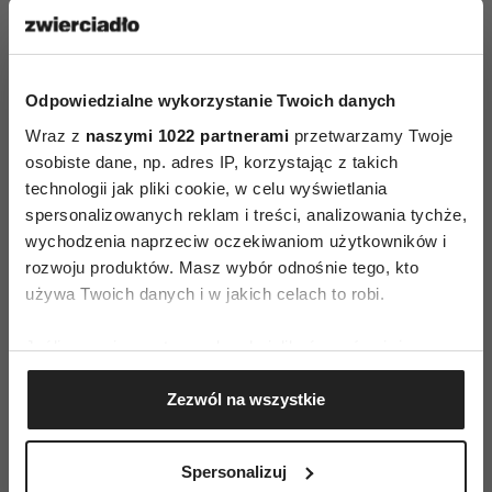
Odpowiedzialne wykorzystanie Twoich danych
Wraz z
naszymi 1022 partnerami
przetwarzamy Twoje
osobiste dane, np. adres IP, korzystając z takich
technologii jak pliki cookie, w celu wyświetlania
spersonalizowanych reklam i treści, analizowania tychże,
wychodzenia naprzeciw oczekiwaniom użytkowników i
rozwoju produktów. Masz wybór odnośnie tego, kto
używa Twoich danych i w jakich celach to robi.
Jeśli wyrazisz na to zgodę, chcielibyśmy również:
(Fot. Julian Parker/UK Press via Getty Images)
Gromadzić dane dotyczące Twojej lokalizacji
Zezwól na wszystkie
geograficznej z dokładnością nawet do kilku metrów
Ale groszki to nie tylko trend
du jour; t
o wzór
Identyfikować Twoje urządzenie, aktywnie
analizując charakteryzującego je zbiory danych
z królewskim rodowodem, który w zbiorowej
Spersonalizuj
(fingerprinting, czyli wirtualny odcisk palca)
pamięci wiąże się nieodłącznie z
księżną Dianą.