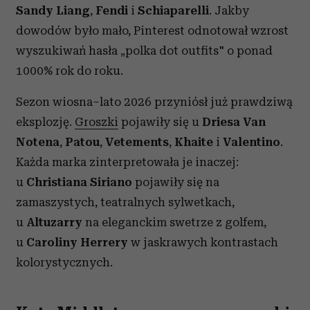
Sandy Liang
,
Fendi
i
Schiaparelli
. Jakby
dowodów było mało, Pinterest odnotował wzrost
wyszukiwań hasła „polka dot outfits" o ponad
1000% rok do roku.
Sezon wiosna–lato 2026 przyniósł już prawdziwą
eksplozję.
Groszki
pojawiły się u
Driesa Van
Notena
,
Patou
,
Vetements
,
Khaite
i
Valentino
.
Każda marka zinterpretowała je inaczej:
u
Christiana Siriano
pojawiły się na
zamaszystych, teatralnych sylwetkach,
u
Altuzarry
na eleganckim swetrze z golfem,
u
Caroliny Herrery
w jaskrawych kontrastach
kolorystycznych.