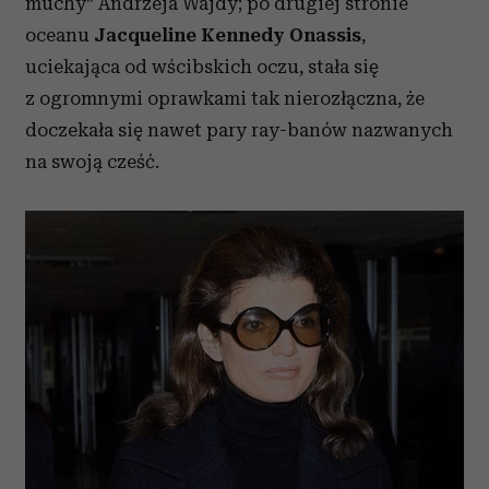
muchy” Andrzeja Wajdy; po drugiej stronie
oceanu
Jacqueline Kennedy Onassis
,
uciekająca od wścibskich oczu, stała się
z ogromnymi oprawkami tak nierozłączna, że
doczekała się nawet pary ray-banów nazwanych
na swoją cześć.