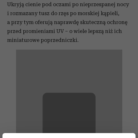
Ukryją cienie pod oczami po nieprzespanej nocy
i rozmazany tusz do rzęs po morskiej kąpieli,
a przy tym oferują naprawdę skuteczną ochronę
przed promieniami UV – o wiele lepszą niż ich
miniaturowe poprzedniczki.
⋯