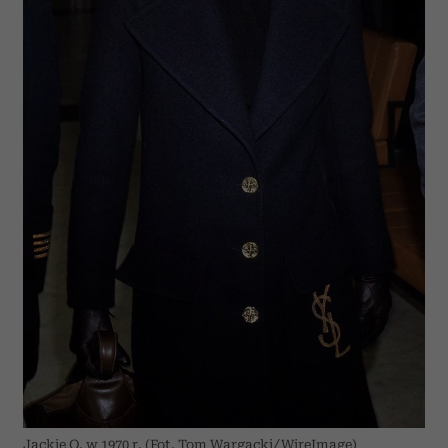
Jackie O. w 1970 r. (Fot. Tom Wargacki/WireImage)