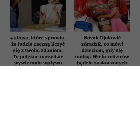
4 słowa, które sprawią,
Novak Djoković
że ludzie zaczną liczyć
zdradził, co mówi
się z twoim zdaniem.
dzieciom, gdy się
To potężne narzędzie
nudzą. Wielu rodziców
wywierania wpływu
będzie zaskoczonych
Trzy rzeczy, których
Szczęśliwe pary po