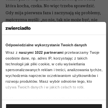
która kocha, czeka. No więc trzeba sprawdzić.
Gdy mija pierwsza faza i zaczynają się problemy,
mężczyzna myśli: „no nie, tak nie może być, nie
mogę się poddawać!”. Postanawia szukać dalej.
Zdarza się tak, że kochanka ze zdumieniem
odkrywa, że w jego życiu jest już jakaś inna.
Odpowiedzialne wykorzystanie Twoich danych
Potem kolejna i kolejna. Ale ukojenia – za którym
Wraz z
naszymi 1022 partnerami
przetwarzamy Twoje
tak gonimy – ciągle nie widać.
osobiste dane, np. adres IP, korzystając z takich
technologii jak pliki cookie, w celu wyświetlania
„Słodki jest ten miód, lepki jest ten miód” – jak
spersonalizowanych reklam i treści, analizowania tychże,
śpiewała Maryla Rodowicz.
wychodzenia naprzeciw oczekiwaniom użytkowników i
Coraz trudniej z oblepionymi skrzydełkami
rozwoju produktów. Masz wybór odnośnie tego, kto
wydostać się ze słoja. Ale przekazy pokoleniowe,
używa Twoich danych i w jakich celach to robi.
koleżeńskie trzymają się mocno. Jest taka
Jeśli wyrazisz na to zgodę, chcielibyśmy również:
przypowieść z Dalekiego Wschodu. W kraju
Gromadzić dane dotyczące Twojej lokalizacji
muzułmańskim spotkało się dwóch przyjaciół.