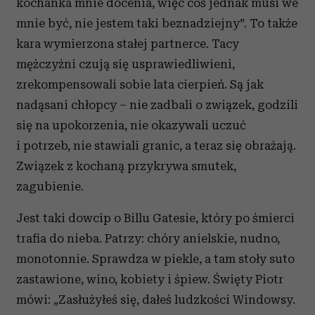
kochanka mnie docenia, więc coś jednak musi we
mnie być, nie jestem taki beznadziejny”. To także
kara wymierzona stałej partnerce. Tacy
mężczyźni czują się usprawiedliwieni,
zrekompensowali sobie lata cierpień. Są jak
nadąsani chłopcy – nie zadbali o związek, godzili
się na upokorzenia, nie okazywali uczuć
i potrzeb, nie stawiali granic, a teraz się obrażają.
Związek z kochaną przykrywa smutek,
zagubienie.
Jest taki dowcip o Billu Gatesie, który po śmierci
trafia do nieba. Patrzy: chóry anielskie, nudno,
monotonnie. Sprawdza w piekle, a tam stoły suto
zastawione, wino, kobiety i śpiew. Święty Piotr
mówi: „Zasłużyłeś się, dałeś ludzkości Windowsy.