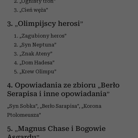
„Ognisty tron”
„Cień węża”
3. „Olimpijscy herosi”
„Zagubiony heros”
„Syn Neptuna”
„Znak Ateny”
„Dom Hadesa”
„Krew Olimpu”
4. Opowiadania ze zbioru „Berło
Serapisa i inne opowiadania”
„Syn Sobka”, „Berło Sarapisa”, „Korona
Ptolomeusza”
5. „Magnus Chase i Bogowie
Asgardu”