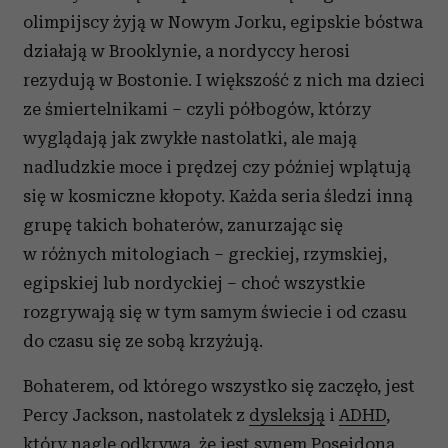
olimpijscy żyją w Nowym Jorku, egipskie bóstwa
działają w Brooklynie, a nordyccy herosi
rezydują w Bostonie. I większość z nich ma dzieci
ze śmiertelnikami – czyli półbogów, którzy
wyglądają jak zwykłe nastolatki, ale mają
nadludzkie moce i prędzej czy później wplątują
się w kosmiczne kłopoty. Każda seria śledzi inną
grupę takich bohaterów, zanurzając się
w różnych mitologiach – greckiej, rzymskiej,
egipskiej lub nordyckiej – choć wszystkie
rozgrywają się w tym samym świecie i od czasu
do czasu się ze sobą krzyżują.
Bohaterem, od którego wszystko się zaczęło, jest
Percy Jackson, nastolatek z
dysleksją
i
ADHD
,
który nagle odkrywa, że jest synem Posejdona.