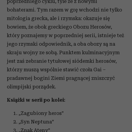
poprzedniego cyklu, tyle że z nowymi
bohaterami. Tym razem w grę wchodzi nie tylko
mitologia grecka, ale i rzymska: okazuje się
bowiem, że obok greckiego Obozu Herosów,
który poznajemy w poprzedniej serii, istnieje też
jego rzymski odpowiednik, a oba obozy są na
skraju wojny ze sobą. Punktem kulminacyjnym
jest zaś zebranie tytułowej siódemki herosów,
którzy muszą wspólnie stawić czoła Gai –
pradawnej bogini Ziemi pragnącej zniszczyć
olimpijski porządek.
Książki w serii po kolei:
„Zagubiony heros”
„Syn Neptuna”
„Znak Ateny”