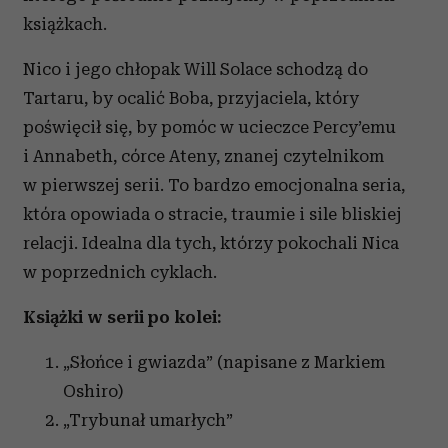
korzystania z ich usług.
książkach.
Nico i jego chłopak Will Solace schodzą do
Tartaru, by ocalić Boba, przyjaciela, który
poświęcił się, by pomóc w ucieczce Percy’emu
i Annabeth, córce Ateny, znanej czytelnikom
w pierwszej serii. To bardzo emocjonalna seria,
która opowiada o stracie, traumie i sile bliskiej
relacji. Idealna dla tych, którzy pokochali Nica
w poprzednich cyklach.
Książki w serii po kolei:
„Słońce i gwiazda” (napisane z Markiem
Oshiro)
„Trybunał umarłych”