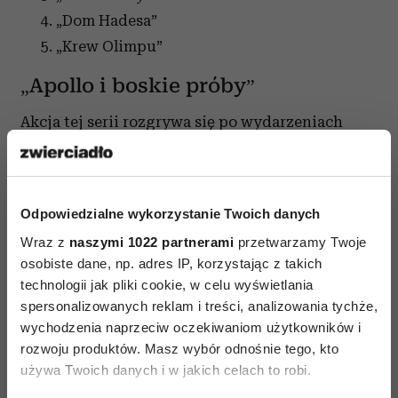
„Dom Hadesa”
„Krew Olimpu”
„Apollo i boskie próby”
Akcja tej serii rozgrywa się po wydarzeniach
z „Krwi Olimpu”, ale oferuje zupełnie nowe
spojrzenie – tym razem bohaterem jest sam bóg
Apollo, którego Zeus strąca z Olimpu jako karę za
Odpowiedzialne wykorzystanie Twoich danych
nieposłuszeństwo. Apollo ląduje w Nowym Jorku
Wraz z
naszymi 1022 partnerami
przetwarzamy Twoje
jako niezdarny, pryszczaty szesnastolatek
osobiste dane, np. adres IP, korzystając z takich
o imieniu Lester – bez mocy, bez boskości, za to
technologii jak pliki cookie, w celu wyświetlania
z tyloma wrogami co zawsze. Żeby odzyskać
spersonalizowanych reklam i treści, analizowania tychże,
miejsce na Olimpie, musi przywrócić działanie
wychodzenia naprzeciw oczekiwaniom użytkowników i
rozwoju produktów. Masz wybór odnośnie tego, kto
starożytnych Wyroczni i przy okazji nauczyć się
używa Twoich danych i w jakich celach to robi.
pokory, co okazuje się najtrudniejszym