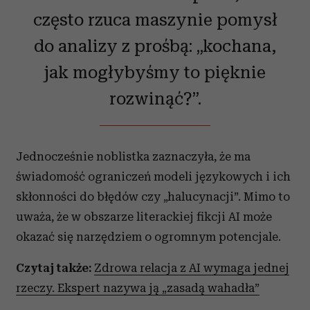
i reklam, aby oferować funkcje społecznościowe i
często rzuca maszynie pomysł
analizować ruch w naszej witrynie. Informacje o tym, jak
do analizy z prośbą: „kochana,
korzystasz z naszej witryny, udostępniamy partnerom
społecznościowym, reklamowym i analitycznym.
jak mogłybyśmy to pięknie
Partnerzy mogą połączyć te informacje z innymi danymi
rozwinąć?”.
otrzymanymi od Ciebie lub uzyskanymi podczas
korzystania z ich usług.
Jednocześnie noblistka zaznaczyła, że ma
świadomość ograniczeń modeli językowych i ich
skłonności do błędów czy „halucynacji”. Mimo to
uważa, że w obszarze literackiej fikcji AI może
okazać się narzędziem o ogromnym potencjale.
Czytaj także:
Zdrowa relacja z AI wymaga jednej
rzeczy. Ekspert nazywa ją „zasadą wahadła”