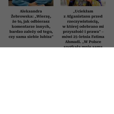
Aleksandra
„Uciekłam
Żebrowska: „Wierzę,
z Afganistanu przed
że to, jak odbierasz
rzeczywistością,
komentarze innych,
w której odebrano mi
bardzo zależy od tego,
przyszłość i prawa” –
czy sama siebie lubisz”
mówi 25-letnia Fatima
Ahmadi. „W Polsce
spotkała mnie sama
życzliwość”
SPOTKANIA
Sandra Bullock skończyła 62 lata.
Przypominamy słowa aktorki, które
warto usłyszeć choć raz w życiu