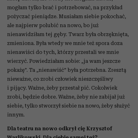
mogłam tylko brać i potrzebować, na przykład
pożyczać pieniądze. Musiałam siebie pokochać,
ale najpierw polubić na nowo, bo już
nienawidziłam tej gęby. Twarz była obrzęknięta,
zmieniona. Była wtedy we mnie też spora doza
nienawiści do tych, którzy przestali we mnie
wierzyć. Powiedziałam sobie: „ja wam jeszcze
pokażę”. Ta „nienawiść” była potrzebna. Zresztą
nieważne, co zrobi człowiek nieszczęśliwy
i pijący. Ważne, żeby przestał pić. Cokolwiek
zrobi, będzie dobre. Ważne, żeby nie zabijał już
siebie, tylko stworzył siebie na nowo, żeby służyć
innym.
Dla teatru na nowo odkrył cię Krzysztof
Warlikowski. Dla ciebie samej też?