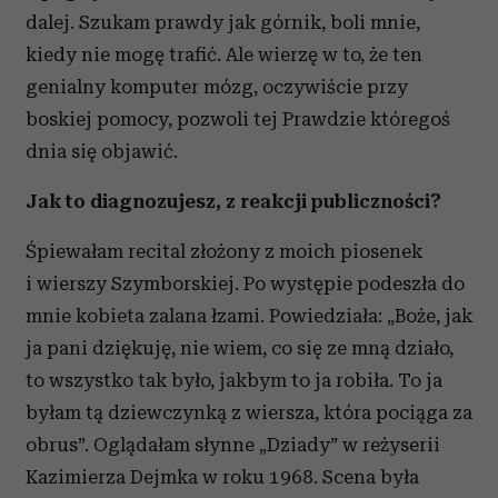
dalej. Szukam prawdy jak górnik, boli mnie,
kiedy nie mogę trafić. Ale wierzę w to, że ten
genialny komputer mózg, oczywiście przy
boskiej pomocy, pozwoli tej Prawdzie któregoś
dnia się objawić.
Jak to diagnozujesz, z reakcji publiczności?
Śpiewałam recital złożony z moich piosenek
i wierszy Szymborskiej. Po występie podeszła do
mnie kobieta zalana łzami. Powiedziała: „Boże, jak
ja pani dziękuję, nie wiem, co się ze mną działo,
to wszystko tak było, jakbym to ja robiła. To ja
byłam tą dziewczynką z wiersza, która pociąga za
obrus”. Oglądałam słynne „Dziady” w reżyserii
Kazimierza Dejmka w roku 1968. Scena była