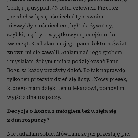
społecznościowym, reklamowym i analitycznym.
Teklę i ją usypiał, 43-letni człowiek. Przecież
Partnerzy mogą połączyć te informacje z innymi danymi
przed chwilą się uśmiechał tym swoim
otrzymanymi od Ciebie lub uzyskanymi podczas
niezwykłym uśmiechem, był taki żywotny,
korzystania z ich usług.
szybki, mądry, o wyjątkowym podejściu do
zwierząt. Kochałam mojego pana doktora. Świat
znowu mi się zawalił. Stałam nad jego grobem
i myślałam, żebym umiała podziękować Panu
Bogu za każdy przeżyty dzień. Bo tak naprawdę
tylko ten przeżyty dzień się liczy… Nowy piesek,
którego mam dzięki temu lekarzowi, pomógł mi
wyjść z dna rozpaczy.
Decyzja o końcu z nałogiem też wzięła się
z dna rozpaczy?
Nie radziłam sobie. Mówiłam, że już przestaję pić.