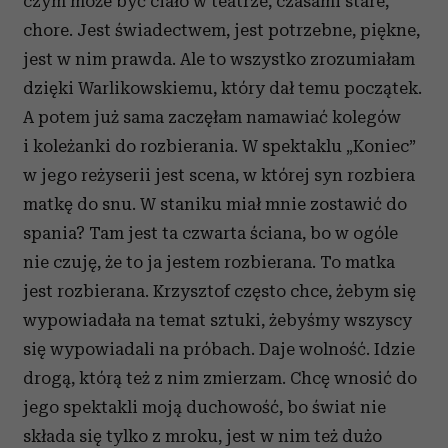
czym może być ciało w teatrze, czasami stare,
chore. Jest świadectwem, jest potrzebne, piękne,
jest w nim prawda. Ale to wszystko zrozumiałam
dzięki Warlikowskiemu, który dał temu początek.
A potem już sama zaczęłam namawiać kolegów
i koleżanki do rozbierania. W spektaklu „Koniec”
w jego reżyserii jest scena, w której syn rozbiera
matkę do snu. W staniku miał mnie zostawić do
spania? Tam jest ta czwarta ściana, bo w ogóle
nie czuję, że to ja jestem rozbierana. To matka
jest rozbierana. Krzysztof często chce, żebym się
wypowiadała na temat sztuki, żebyśmy wszyscy
się wypowiadali na próbach. Daje wolność. Idzie
drogą, którą też z nim zmierzam. Chcę wnosić do
jego spektakli moją duchowość, bo świat nie
składa się tylko z mroku, jest w nim też dużo