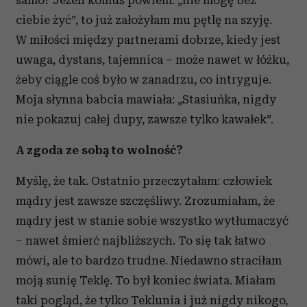
samo? Jeżeli komuś powiem: „nie mogę bez
ciebie żyć”, to już założyłam mu pętlę na szyję.
W miłości między partnerami dobrze, kiedy jest
uwaga, dystans, tajemnica – może nawet w łóżku,
żeby ciągle coś było w zanadrzu, co intryguje.
Moja słynna babcia mawiała: „Stasiuńka, nigdy
nie pokazuj całej dupy, zawsze tylko kawałek”.
A zgoda ze sobą to wolność?
Myślę, że tak. Ostatnio przeczytałam: człowiek
mądry jest zawsze szczęśliwy. Zrozumiałam, że
mądry jest w stanie sobie wszystko wytłumaczyć
– nawet śmierć najbliższych. To się tak łatwo
mówi, ale to bardzo trudne. Niedawno straciłam
moją sunię Teklę. To był koniec świata. Miałam
taki pogląd, że tylko Teklunia i już nigdy nikogo,