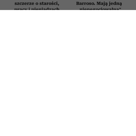
szczerze o starości,
Barroso. Mają jedną
pracy i pieniądzach
„nienegocjowalną”
zasadę
SPOTKANIA
„Bez empatii jest tylko gadem o
genialnym umyśle”. Gabor Mate
powiedział wprost, co myśli o Elonie
Musku
26 CZERWCA 2026
ALEKSANDRA URBANIAK