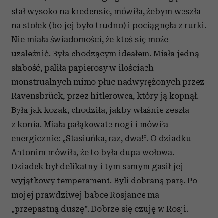
stał wysoko na kredensie, mówiła, żebym weszła
na stołek (bo jej było trudno) i pociągnęła z rurki.
Nie miała świadomości, że ktoś się może
uzależnić. Była chodzącym ideałem. Miała jedną
słabość, paliła papierosy w ilościach
monstrualnych mimo płuc nadwyrężonych przez
Ravensbrück, przez hitlerowca, który ją kopnął.
Była jak kozak, chodziła, jakby właśnie zeszła
z konia. Miała pałąkowate nogi i mówiła
energicznie: „Stasiuńka, raz, dwa!”. O dziadku
Antonim mówiła, że to była dupa wołowa.
Dziadek był delikatny i tym samym gasił jej
wyjątkowy temperament. Byli dobraną parą. Po
mojej prawdziwej babce Rosjance ma
„przepastną duszę”. Dobrze się czuję w Rosji.