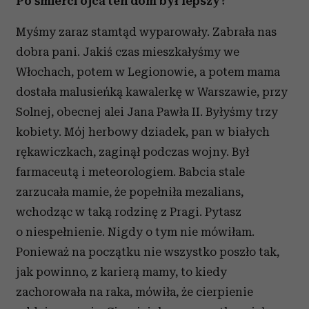
Po śmierci ojca ten dom był lepszy?
Myśmy zaraz stamtąd wyparowały. Zabrała nas
dobra pani. Jakiś czas mieszkałyśmy we
Włochach, potem w Legionowie, a potem mama
dostała malusieńką kawalerkę w Warszawie, przy
Solnej, obecnej alei Jana Pawła II. Byłyśmy trzy
kobiety. Mój herbowy dziadek, pan w białych
rękawiczkach, zaginął podczas wojny. Był
farmaceutą i meteorologiem. Babcia stale
zarzucała mamie, że popełniła mezalians,
wchodząc w taką rodzinę z Pragi. Pytasz
o niespełnienie. Nigdy o tym nie mówiłam.
Ponieważ na początku nie wszystko poszło tak,
jak powinno, z karierą mamy, to kiedy
zachorowała na raka, mówiła, że cierpienie