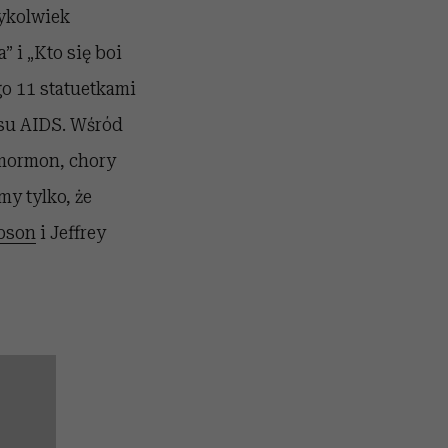
dykolwiek
a”
i
„Kto się boi
o 11 statuetkami
ysu AIDS. Wśród
 mormon, chory
my tylko, że
pson
i Jeffrey