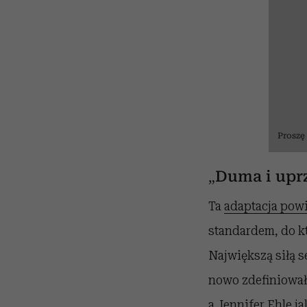
Proszę
„Duma i upr
Ta
adaptacja powi
standardem, do kt
Największą siłą s
nowo zdefiniował
a Jennifer Ehle j