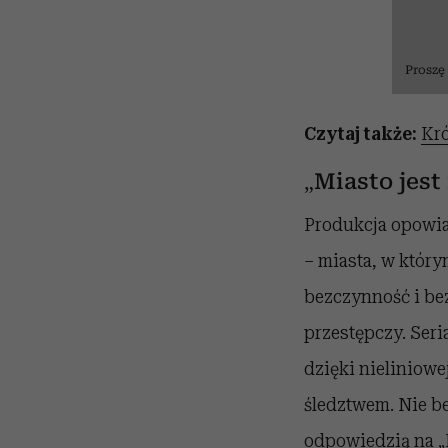
Proszę
Czytaj także:
Kró
„Miasto jest
Produkcja opowiad
– miasta, w który
bezczynność i be
przestępczy.
Seri
dzięki nieliniowe
śledztwem. Nie be
odpowiedzią na
„