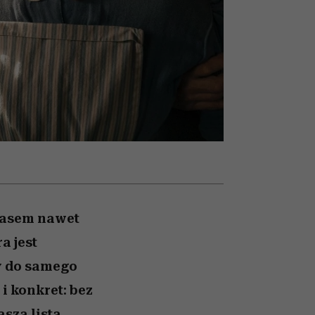
026/27
ryt
to dla nich zarwiesz noc
zupełny brak ogłady
girls”
czasem nawet
a jest
y do samego
i konkret: bez
sza lista