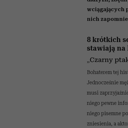
wciągających p
nich zapomnieć
8 krótkich s
stawiają na
„Czarny pta
Bohaterem tej his
Jednocześnie mężc
musi
zaprzyjaźni
niego pewne infor
niego pisemne pot
zniesienia, a akt