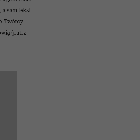
 a sam tekst
o. Twórcy
ówią (patrz: