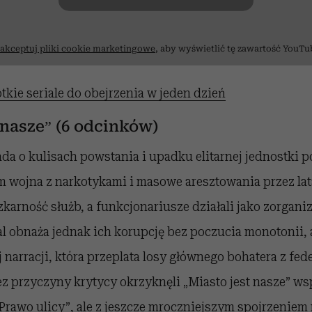
akceptuj pliki cookie marketingowe
, aby wyświetlić tę zawartość YouTu
tkie seriale do obejrzenia w jeden dzień
 nasze” (6 odcinków)
a o kulisach powstania i upadku elitarnej jednostki po
m wojna z narkotykami i masowe aresztowania przez la
zkarność służb, a funkcjonariusze
działali jako zorgan
al obnaża jednak ich korupcję bez poczucia monotonii, 
j narracji, która przeplata losy głównego bohatera z fe
z przyczyny krytycy okrzyknęli „Miasto jest nasze” w
Prawo ulicy”
, ale
z jeszcze mroczniejszym spojrzeniem 