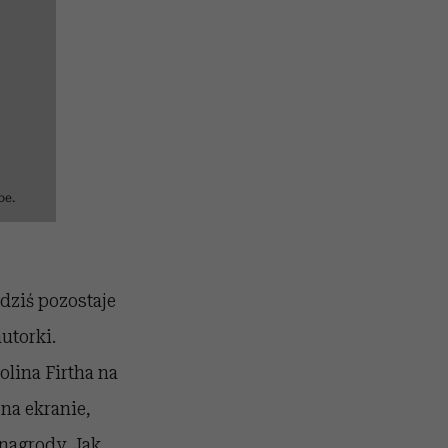
be.
dziś pozostaje
utorki.
lina Firtha na
na ekranie,
 nagrody. Jak