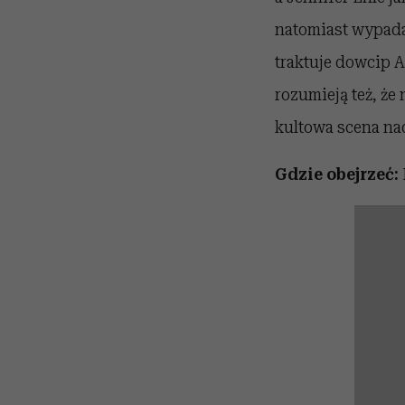
natomiast wypada
traktuje dowcip A
rozumieją też
, że
kultowa scena nad
Gdzie obejrzeć: