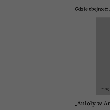
Gdzie obejrzeć:
Proszę
„Anioły w A