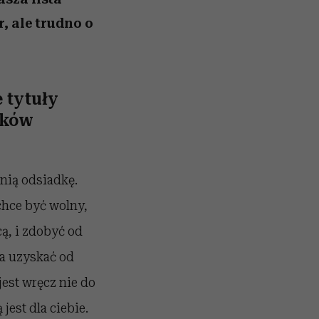
, ale trudno o
e tytuły
tków
tnią odsiadkę.
chce być wolny,
ą, i zdobyć od
ła uzyskać od
jest wręcz nie do
jest dla ciebie.