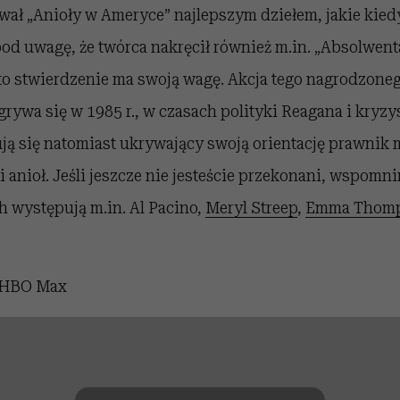
wał „Anioły w Ameryce” najlepszym dziełem, jakie kie
pod uwagę, że twórca nakręcił również m.in.
„Absolwent
 to stwierdzenie ma swoją wagę.
Akcja tego nagrodzoneg
rywa się w 1985 r., w czasach polityki Reagana i kryz
ją się natomiast ukrywający swoją orientację prawnik
 anioł. Jeśli jeszcze nie jesteście przekonani, wspomni
h występują m.in.
Al Pacino,
Meryl Streep
,
Emma Thom
HBO Max