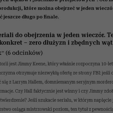
rodukcji, które można obejrzeć w jeden wieczór
 jeszcze długo po finale.
eriali do obejrzenia w jeden wieczór. T
 konkret – zero dłużyzn i zbędnych wą
k” (6 odcinków)
torii jest Jimmy Keene, który właśnie rozpoczyna 10-le
zyzna otrzymuje niezwykłą ofertę ze strony FBI: jeśli 
ć się z Larrym Hallem, domniemanym seryjnym morderc
macje. Czy Hall faktycznie jest winny i czy Jimmy zdo
wierdzenie? Jeśli szukacie serialu, w którym napięcie 
orstwo osiąga mistrzowski poziom, ten tytuł z pewnością 