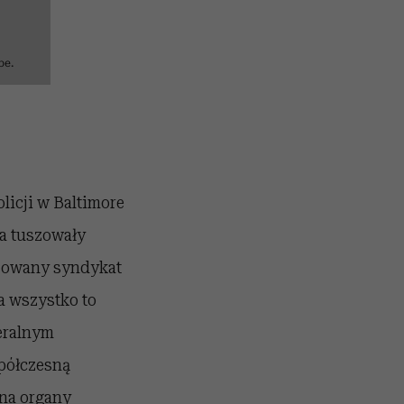
be.
licji w Baltimore
ta tuszowały
izowany syndykat
a wszystko to
deralnym
spółczesną
na organy