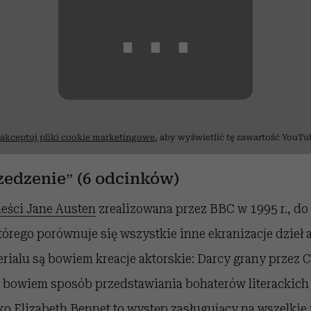
⋯
akceptuj pliki cookie marketingowe
, aby wyświetlić tę zawartość YouTu
zedzenie” (6 odcinków)
eści Jane Austen
zrealizowana przez BBC w 1995 r., do 
órego porównuje się wszystkie inne ekranizacje dzieł a
erialu są bowiem kreacje aktorskie:
Darcy grany przez Co
 bowiem sposób przedstawiania bohaterów literackich 
ako Elizabeth Bennet to występ zasługujący na wszelkie