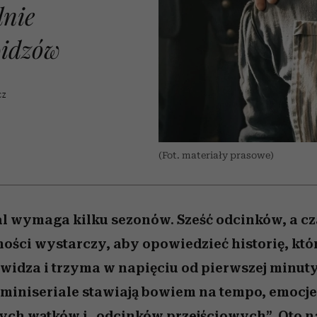
edź
 5,
przekraczają swoje granice
Wiemy, gdzie go kupić
Miller s. 5, odc. 6]
sezon jesień–zima 2
zaskakujący fawo
lnie
w seksie?
widzów
CZ
(Fot. materiały prasowe)
al wymaga kilku sezonów. Sześć odcinków, a 
ności wystarczy, aby opowiedzieć historię, któr
 widza i trzyma w napięciu od pierwszej minut
 miniseriale stawiają bowiem na tempo, emocje 
ych wątków i „odcinków przejściowych”. Oto na