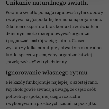
Unikanie naturalnego światła
Wykorzystujemy pliki cookie do spersonalizowania treści
Poranne światło pomaga regulować rytm dobowy
i reklam, aby oferować funkcje społecznościowe i
analizować ruch w naszej witrynie. Informacje o tym, jak
i wpływa na gospodarkę hormonalną organizmu.
korzystasz z naszej witryny, udostępniamy partnerom
Zdaniem ekspertów brak kontaktu ze światłem
społecznościowym, reklamowym i analitycznym.
dziennym może rozregulowywać organizm
Partnerzy mogą połączyć te informacje z innymi danymi
i pogarszać nastrój w ciągu dnia. Czasem
otrzymanymi od Ciebie lub uzyskanymi podczas
wystarczy kilka minut przy otwartym oknie albo
korzystania z ich usług.
krótki spacer z psem, żeby organizm łatwiej
„przełączył się” w tryb dzienny.
Ignorowanie własnego rytmu
Nie każdy funkcjonuje najlepiej o szóstej rano.
Psychologowie zwracają uwagę, że część osób
potrzebuje spokojniejszego rozruchu
i wykonywania prostszych zadań na początku