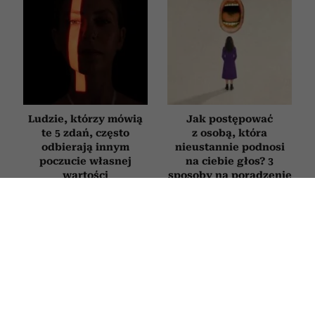
Ludzie, którzy mówią
Jak postępować
te 5 zdań, często
z osobą, która
odbierają innym
nieustannie podnosi
poczucie własnej
na ciebie głos? 3
wartości
sposoby na poradzenie
sobie z „krzykaczem”
PSYCHOLOGIA
Nie zmieniasz zdjęcia profilowego od
lat? Psycholog tłumaczy, co to