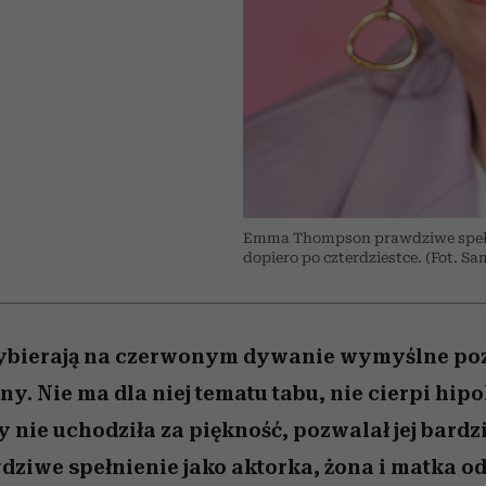
nice
edź
 5,
Wiemy, gdzie go kupić
zaskakujący faworyt
Miller s. 5, odc. 6]
sezon jesień–zima 2
zupełny brak ogł
Emma Thompson prawdziwe spełni
dopiero po czterdziestce. (Fot. 
zybierają na czerwonym dywanie wymyślne poz
ny. Nie ma dla niej tematu tabu, nie cierpi hip
dy nie uchodziła za piękność, pozwalał jej bardzi
dziwe spełnienie jako aktorka, żona i matka o