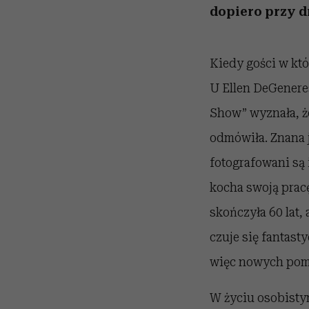
dopiero przy d
Kiedy gości w kt
U Ellen DeGenere
Show” wyznała, że
odmówiła. Znana j
fotografowani są 
kocha swoją pracę
skończyła 60 lat, 
czuje się fantas
więc nowych pomy
W życiu osobisty