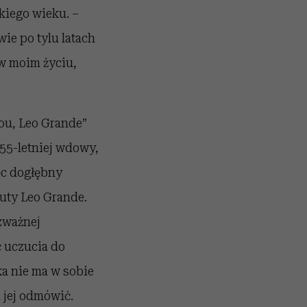
akiego wieku. –
ie po tylu latach
 w moim życiu,
You, Leo Grande”
55-letniej wdowy,
ęc dogłębny
uty Leo Grande.
zważnej
ć uczucia do
a nie ma w sobie
 jej odmówić.