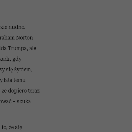
zie nudno.
„Graham Norton
lda Trumpa, ale
kadr, gdy
y się życiem,
y lata temu
 że dopiero teraz
mować – szuka
o, że się