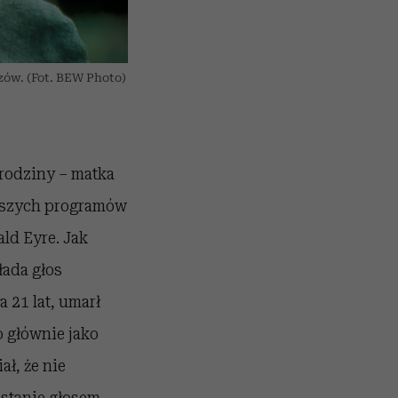
ów. (Fot. BEW Photo)
 rodziny – matka
ejszych programów
ld Eyre. Jak
łada głos
a 21 lat, umarł
 głównie jako
ał, że nie
ostanie głosem