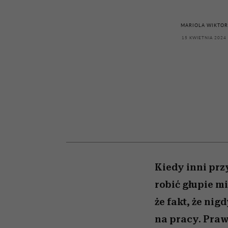
przekraczają swoje gra
powinien znać odpowi
kawę z Kasią Miller”, s.
w seksie?
odc. 7]
MARIOLA WIKTOR
15 KWIETNIA 2024
Kiedy inni pr
robić głupie mi
że fakt, że nig
na pracy. Praw