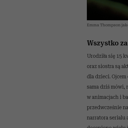
Emma Thompson jako E
Wszystko za
Urodziła się 15 k
oraz siostra są a
dla dzieci. Ojcem
sama dziś mówi, n
w animacjach i baj
przedwcześnie na
narratora serialu
doceniono wielu j