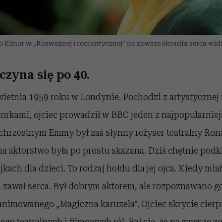
linor w „Rozważnej i romantycznej” na zawsze skradła serca widz
czyna się po 40.
wietnia 1959 roku w Londynie. Pochodzi z artystycznej
ktorkami, ojciec prowadził w BBC jeden z najpopularni
 chrzestnym Emmy był zaś słynny reżyser teatralny Rona
a aktorstwo była po prostu skazana. Dziś chętnie podk
kach dla dzieci. To rodzaj hołdu dla jej ojca. Kiedy miał
 zawał serca. Był dobrym aktorem, ale rozpoznawano go
 animowanego „Magiczna karuzela”. Ojciec skrycie cierpi
ego teatralnych i filmowych ról. Bał się, że na zawsze z