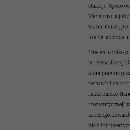
starzeje. Sporo o
Menstruacja już z
też nie muszę już
trochę jak bycie 
I nie są to tylko
w reżyserii Sophi
która pragnie pr
research i na noc
Jakże daleko Nan
i romantycznej” w
uroczego Edwarda
nic z introwertyc