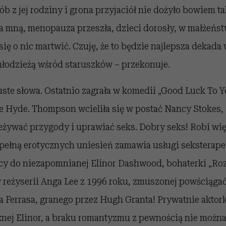
sób z jej rodziny i grona przyjaciół nie dożyło bowiem t
a mną, menopauza przeszła, dzieci dorosły, w małżeństw
 się o nic martwić. Czuję, że to będzie najlepsza dekada
młodzieżą wśród staruszków – przekonuje.
 puste słowa. Ostatnio zagrała w komedii „Good Luck To 
e Hyde. Thompson wcieliła się w postać Nancy Stokes, 
zeżywać przygody i uprawiać seks. Dobry seks! Robi wi
 pełną erotycznych uniesień zamawia usługi seksterape
cy do niezapomnianej Elinor Dashwood, bohaterki „Ro
 reżyserii Anga Lee z 1996 roku, zmuszonej powściąga
 Ferrasa, granego przez Hugh Granta! Prywatnie aktork
znej Elinor, a braku romantyzmu z pewnością nie można