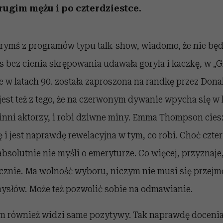
rugim mężu i po czterdziestce.
órymś z programów typu talk-show, wiadomo, że nie będ
s bez cienia skrępowania udawała goryla i kaczkę, w 
 w latach 90. została zaproszona na randkę przez Dona
est też z tego, że na czerwonym dywanie wpycha się w 
inni aktorzy, i robi dziwne miny. Emma Thompson ciesz
 i jest naprawdę rewelacyjna w tym, co robi. Choć czter
absolutnie nie myśli o emeryturze. Co więcej, przyznaje,
tycznie. Ma wolność wyboru, niczym nie musi się przej
słów. Może też pozwolić sobie na odmawianie.
m również widzi same pozytywy. Tak naprawdę docenia t