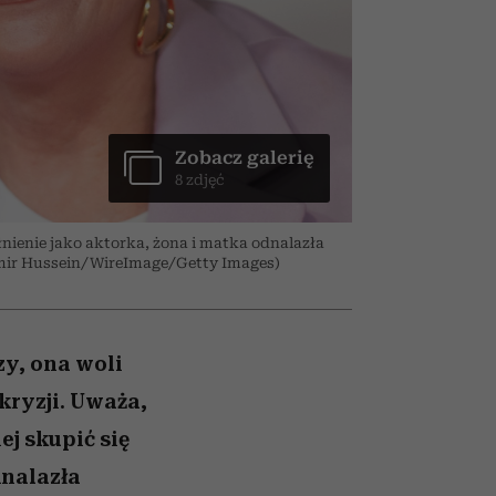
026/27
ady
to dla nich zarwiesz noc
Auschwitz
girls”
Zobacz galerię
8 zdjęć
enie jako aktorka, żona i matka odnalazła
Samir Hussein/WireImage/Getty Images)
y, ona woli
okryzji. Uważa,
ej skupić się
dnalazła