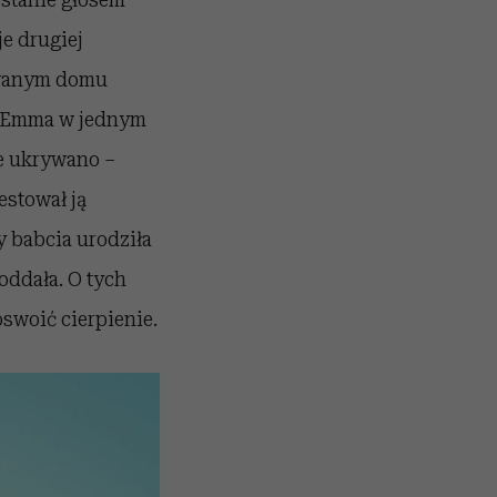
e drugiej
iowanym domu
a Emma w jednym
ie ukrywano –
estował ją
y babcia urodziła
poddała. O tych
swoić cierpienie.