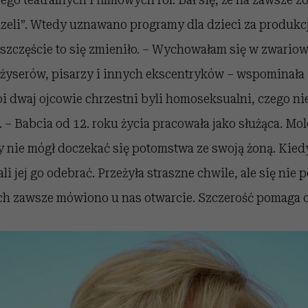
zeli”. Wtedy uznawano programy dla dzieci za produkcj
na szczęście to się zmieniło. – Wychowałam się w zwar
eżyserów, pisarzy i innych ekscentryków – wspominał
i dwaj ojcowie chrzestni byli homoseksualni, czego n
 – Babcia od 12. roku życia pracowała jako służąca. Mol
 nie mógł doczekać się potomstwa ze swoją żoną. Kied
i jej go odebrać. Przeżyła straszne chwile, ale się nie 
h zawsze mówiono u nas otwarcie. Szczerość pomaga o