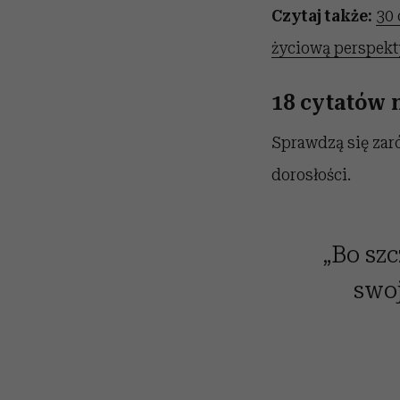
Czytaj także:
30 
życiową perspekty
18 cytatów 
Sprawdzą się zaró
dorosłości.
„Bo szc
swoj