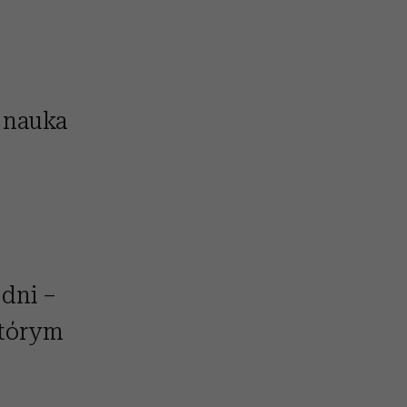
o nauka
 dni –
którym