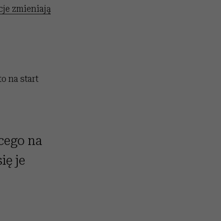
cje zmieniają
o na start
ącego na
ię je