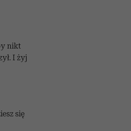
by nikt
ył. I żyj
iesz się