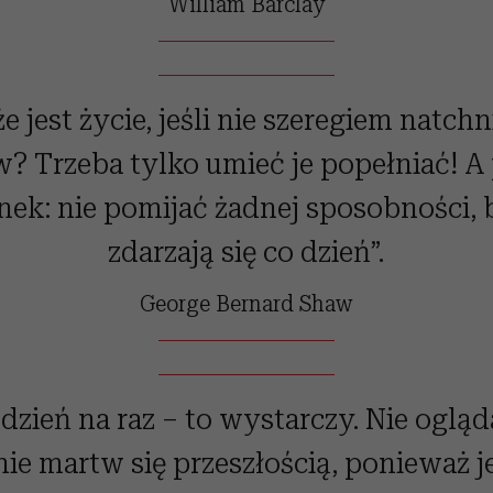
William Barclay
e jest życie, jeśli nie szeregiem natch
w? Trzeba tylko umieć je popełniać! A
ek: nie pomijać żadnej sposobności, 
zdarzają się co dzień”.
George Bernard Shaw
dzień na raz – to wystarczy. Nie ogląda
 nie martw się przeszłością, ponieważ je