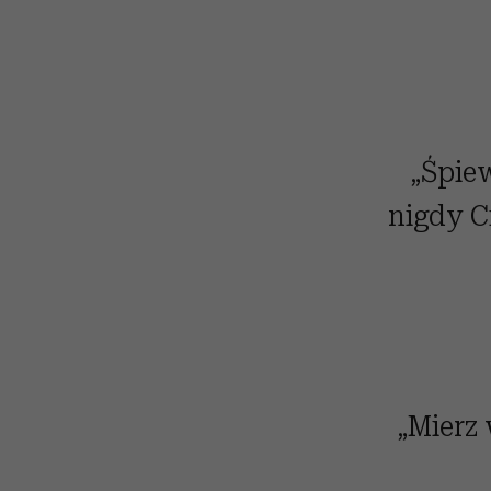
„Śpiew
nigdy Ci
„Mierz 