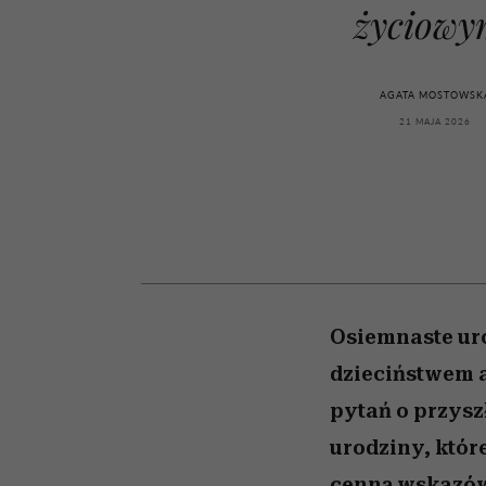
kawę z Kasią Miller”, s.
artystkę
girls”
życiowy
odc. 7]
AGATA MOSTOWSK
21 MAJA 2026
Osiemnaste uro
dzieciństwem a
pytań o przysz
urodziny, któr
cenną wskazów