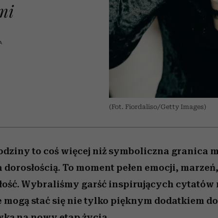
 5,
zupełny brak ogłady
Miller s. 5, odc. 6]
humoru historii
skutki dla związku 
Raport Lyst ujaw
mi
najbardziej pożąd
partnerki
ubrania i marki se
A
(Fot. Fiordaliso/Getty Images)
dziny to coś więcej niż symboliczna granica 
 dorosłością. To moment pełen emocji, marzeń,
łość. Wybraliśmy garść inspirujących cytatów 
e mogą stać się nie tylko pięknym dodatkiem do 
ką na nowy etap życia.