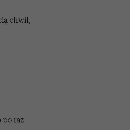
cią chwil,
.
 po raz