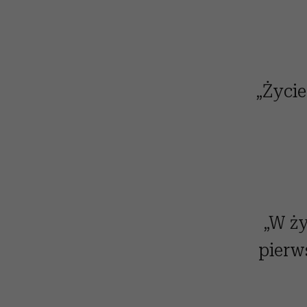
„Życie
„W ży
pierw