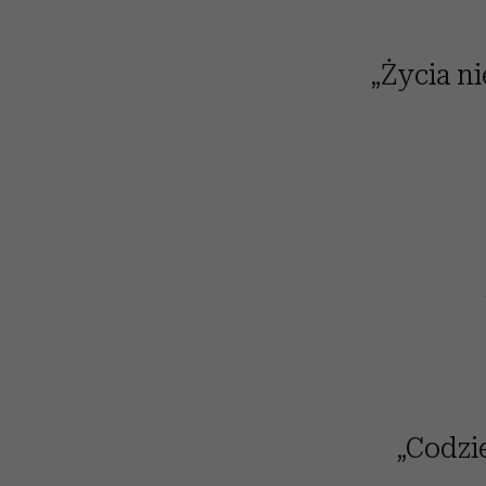
„Życia ni
„Codzi