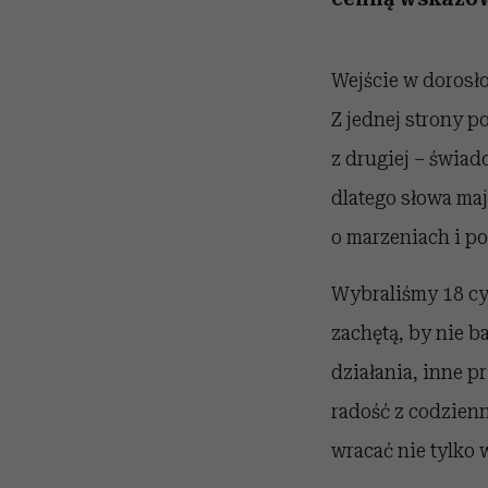
Wejście w dorosło
Z jednej strony p
z drugiej – świad
dlatego słowa ma
o marzeniach i po
Wybraliśmy 18 cy
zachętą, by nie b
działania, inne p
radość z codzienn
wracać nie tylko 