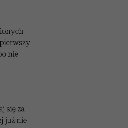
nionych
 pierwszy
bo nie
j się za
j już nie