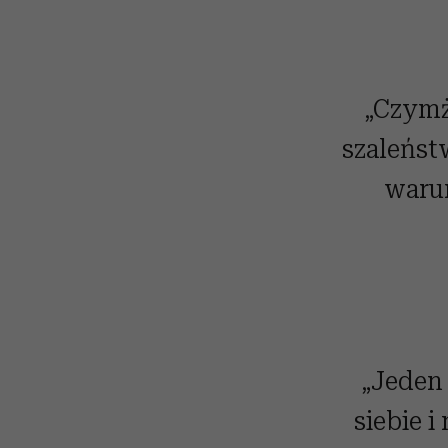
„Czymż
szaleńst
warun
„Jeden 
siebie i