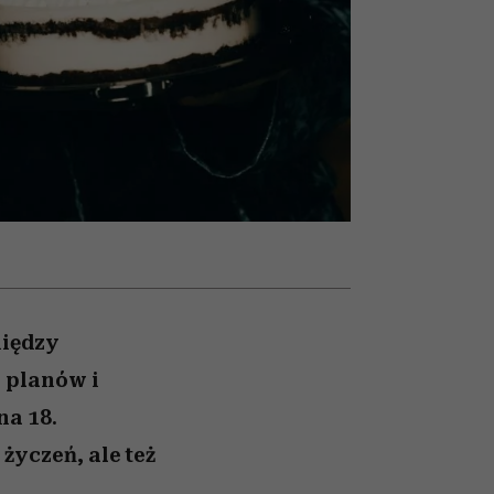
i dla
nił
ane
zonu
między
 planów i
na 18.
życzeń, ale też