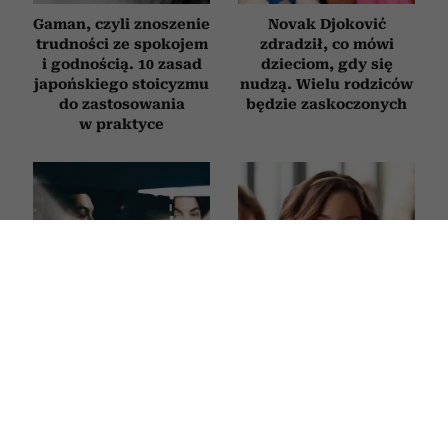
Gaman, czyli znoszenie
Novak Djoković
trudności ze spokojem
zdradził, co mówi
i godnością. 10 zasad
dzieciom, gdy się
japońskiego stoicyzmu
nudzą. Wielu rodziców
do zastosowania
będzie zaskoczonych
w praktyce
Jak zatrzymać myśli
Po czym poznać
depresyjne, zanim
najbardziej
rozwinie się choroba?
roszczeniową osobę
Psycholog tłumaczy,
w towarzystwie? 6
jak działa autokorekta
zdań typowych dla