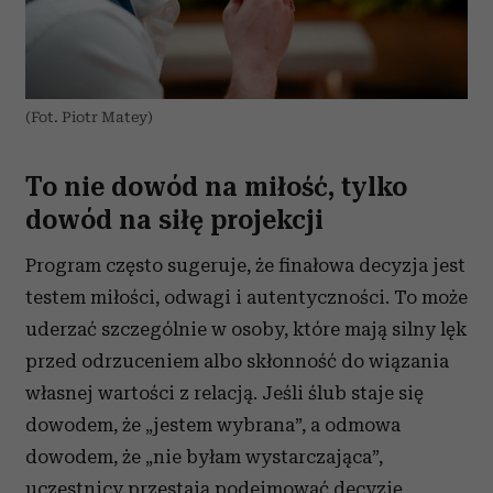
(Fot. Piotr Matey)
To nie dowód na miłość, tylko
dowód na siłę projekcji
Program często sugeruje, że finałowa decyzja jest
testem miłości, odwagi i autentyczności. To może
uderzać szczególnie w osoby, które mają silny lęk
przed odrzuceniem albo skłonność do wiązania
własnej wartości z relacją. Jeśli ślub staje się
dowodem, że „jestem wybrana”, a odmowa
dowodem, że „nie byłam wystarczająca”,
uczestnicy przestają podejmować decyzję