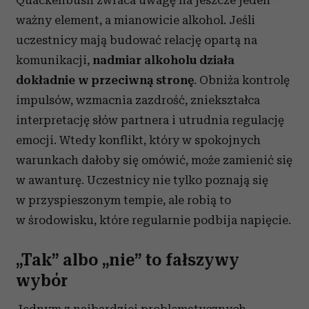
Quackenbush zwraca uwagę na jeszcze jeden
Wykorzystujemy pliki cookie do spersonalizowania treści
ważny element, a mianowicie alkohol. Jeśli
i reklam, aby oferować funkcje społecznościowe i
uczestnicy mają budować relację opartą na
analizować ruch w naszej witrynie. Informacje o tym, jak
korzystasz z naszej witryny, udostępniamy partnerom
komunikacji,
nadmiar alkoholu działa
społecznościowym, reklamowym i analitycznym.
dokładnie w przeciwną stronę
. Obniża kontrolę
Partnerzy mogą połączyć te informacje z innymi danymi
impulsów, wzmacnia zazdrość, zniekształca
otrzymanymi od Ciebie lub uzyskanymi podczas
interpretację słów partnera i utrudnia regulację
korzystania z ich usług.
emocji. Wtedy konflikt, który w spokojnych
warunkach dałoby się omówić, może zamienić się
w awanturę. Uczestnicy nie tylko poznają się
w przyspieszonym tempie, ale robią to
w środowisku, które regularnie podbija napięcie.
„Tak” albo „nie” to fałszywy
wybór