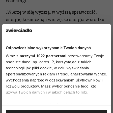
coachingu.
„Wierzę w siłę wyższą, w wyższą sprawczość,
energię kosmiczną i wierzę, że energia w środku
wymaga opieki i troski. I że dusze się doskonali”
– mówi, łącząc duchowość z codzienną praktyką
uważności.
Odpowiedzialne wykorzystanie Twoich danych
W tym kontekście nawet medytacja nie jest
Wraz z
naszymi 1022 partnerami
przetwarzamy Twoje
ucieczką, ale zakorzenieniem:
„Medytacja to
osobiste dane, np. adres IP, korzystając z takich
powiedzenie: oto jestem, w tych okolicznościach,
technologii jak pliki cookie, w celu wyświetlania
spersonalizowanych reklam i treści, analizowania tychże,
w tej rzeczywistości”
.
wychodzenia naprzeciw oczekiwaniom użytkowników i
rozwoju produktów. Masz wybór odnośnie tego, kto
Gdy życie przestaje pasować
używa Twoich danych i w jakich celach to robi.
Jednym z najbardziej poruszających
Jeśli wyrazisz na to zgodę, chcielibyśmy również:
fragmentów rozmowy jest opowieść
Gromadzić dane dotyczące Twojej lokalizacji