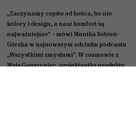
„Zaczynamy często od końca, bo nie
kolory i design, a nasz komfort są
najważniejsze” – mówi Monika Sobień-
Górska w najnowszym odcinku podcastu
„Wszystkimi zmysłami”. W rozmowie z
Mają Ganszyniec, projektantką produktu
oraz Malwiną Luto, dyrektorką kreatywną
marki Porta, pada wiele odpowiedzi na
pytanie, które zadaje sobie dziś coraz
więcej osób: jak stworzyć wnętrze piękne,
ale przede wszystkim wspierające
codzienne życie? Sponsorem odcinka jest