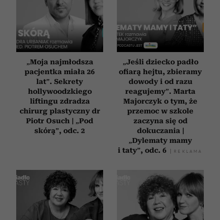
„Moja najmłodsza
„Jeśli dziecko padło
pacjentka miała 26
ofiarą hejtu, zbieramy
lat”. Sekrety
dowody i od razu
hollywoodzkiego
reagujemy”. Marta
liftingu zdradza
Majorczyk o tym, że
chirurg plastyczny dr
przemoc w szkole
Piotr Osuch | „Pod
zaczyna się od
skórą”, odc. 2
dokuczania |
„Dylematy mamy
i taty”, odc. 6