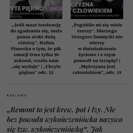
„Jeśli masz tendencję
„Pogubiło mi się wiele
do zgadzania się, mała
rzeczy“. Dlaczego
pauza zrobi dużą
Grzegorz Damięcki nie
różnicę”. Halina
wierzy
Piasecka o tym, że pik
w doświadczenie
emocji trwa tylko 90
życiowe i z czym
sekund, reszta nam
poszedł na terapię? |
„się wydaje” | „Ukryte
„Mężczyzna jest
piękno” odc. 33
człowiekiem”, odc. 19
REKLAMA
„Remont to jest krew, pot i łzy. Nie
bez powodu wykończeniówka nazywa
się tzw. wykończeniówką”. Jak