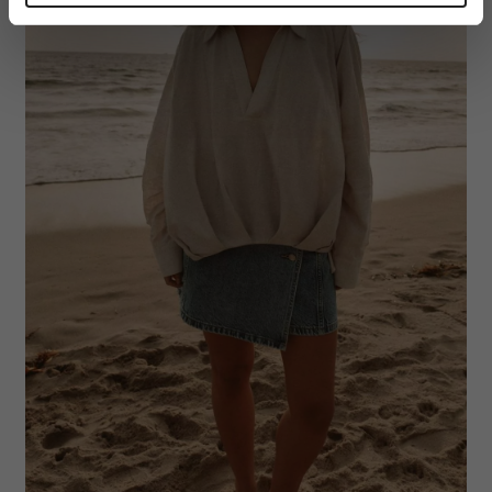
Dowiedz się więcej odnośnie tego, jak Twoje osobiste
dane są przetwarzane oraz ustaw własne preferencje w
sekcji szczegółów
. W Deklaracji plików cookie możesz
zmienić lub wycofać swoją zgodę w dowolnej chwili.
Wykorzystujemy pliki cookie do spersonalizowania treści
i reklam, aby oferować funkcje społecznościowe i
analizować ruch w naszej witrynie. Informacje o tym, jak
korzystasz z naszej witryny, udostępniamy partnerom
społecznościowym, reklamowym i analitycznym.
Partnerzy mogą połączyć te informacje z innymi danymi
otrzymanymi od Ciebie lub uzyskanymi podczas
korzystania z ich usług.