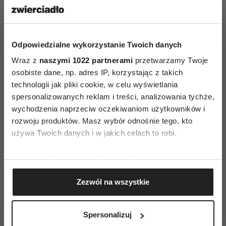
się na sylwetce, a dekolt w serek z kołnierzykiem
dodaje jej nonszalanckiego charakteru. Długie
baloniaste rękawy i luźna forma sprawiają, że
Odpowiedzialne wykorzystanie Twoich danych
można nosić ją zarówno na plażę, jak i do miasta.
Wraz z
naszymi 1022 partnerami
przetwarzamy Twoje
Świetnie wygląda wpuszczona w spódnicę albo
osobiste dane, np. adres IP, korzystając z takich
narzucona na top i szorty. To idealny model na
technologii jak pliki cookie, w celu wyświetlania
wakacje, kolację nad morzem albo letni spacer
spersonalizowanych reklam i treści, analizowania tychże,
wychodzenia naprzeciw oczekiwaniom użytkowników i
przy zachodzie słońca.
rozwoju produktów. Masz wybór odnośnie tego, kto
Cena: 109 zł
używa Twoich danych i w jakich celach to robi.
Jeśli wyrazisz na to zgodę, chcielibyśmy również:
Gromadzić dane dotyczące Twojej lokalizacji
Zezwól na wszystkie
geograficznej z dokładnością nawet do kilku metrów
Identyfikować Twoje urządzenie, aktywnie
analizując charakteryzującego je zbiory danych
Spersonalizuj
(fingerprinting, czyli wirtualny odcisk palca)