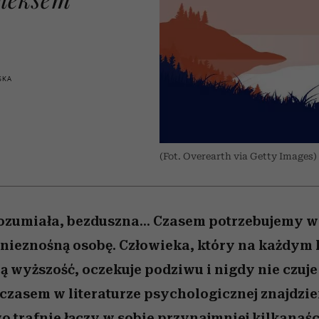
edź
 5,
przekraczają swoje granice
Wiemy, gdzie go kupić
Miller s. 5, odc. 6]
sezon jesień–zima 2
zaskakujący fawo
w seksie?
SKA
(Fot. Overearth via Getty Images)
ozumiała, bezduszna... Czasem potrzebujemy w
ą nieznośną osobę. Człowieka, który na każdym
ą wyższość, oczekuje podziwu i nigdy nie czuj
zasem w literaturze psychologicznej znajdzie
o trafnie łączy w sobie przynajmniej kilkanaśc