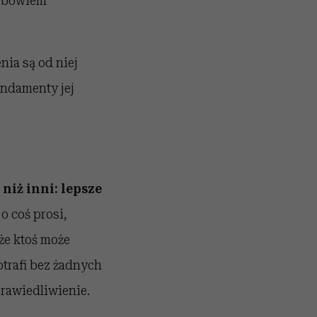
j bowiem
nia są od niej
undamenty jej
niż inni: lepsze
o coś prosi,
że ktoś może
trafi bez żadnych
rawiedliwienie.