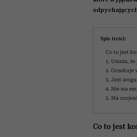
odpychających
Spis treści:
Co to jest k
1. Uważa, że 
2. Oczekuje
3. Jest arog
4. Nie ma em
5. Ma urojen
Co to jest k