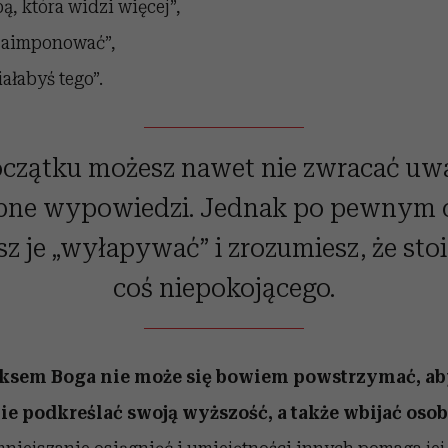
ą, która widzi więcej”,
zaimponować”,
ałabyś tego”.
czątku możesz nawet nie zwracać uw
ne wypowiedzi. Jednak po pewnym c
sz je „wyłapywać” i zrozumiesz, że stoi
coś niepokojącego.
ksem Boga nie może się bowiem powstrzymać, ab
nie podkreślać swoją wyższość, a także wbijać oso