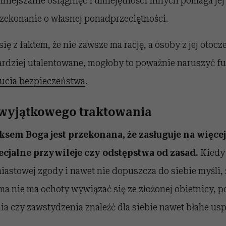
niejszanie osiągnięć i umiejętności innych pomaga je
ekonanie o własnej ponadprzeciętności.
ę z faktem, że nie zawsze ma rację, a osoby z jej otocze
ardziej utalentowane, mogłoby to poważnie naruszyć f
ucia bezpieczeństwa
.
 wyjątkowego traktowania
sem Boga jest przekonana, że zasługuje na więcej 
ecjalne przywileje czy odstępstwa od zasad.
Kiedy 
astowej zgody i nawet nie dopuszcza do siebie myśli, 
 nie ma ochoty wywiązać się ze złożonej obietnicy, po
a czy zawstydzenia znaleźć dla siebie nawet błahe usp