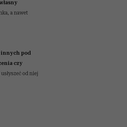
 własny
nka, a nawet
e innych pod
zenia czy
usłyszeć od niej