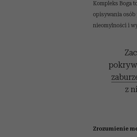
Kompleks Boga to 
opisywania osób 
nieomylności i w
Zac
pokrywa
zaburz
z n
Zrozumienie me