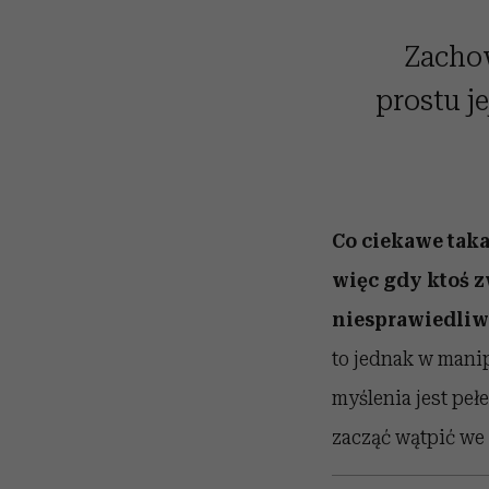
Zachow
prostu j
Co ciekawe taka
więc gdy ktoś zw
niesprawiedliw
to jednak w mani
myślenia jest peł
zacząć wątpić we