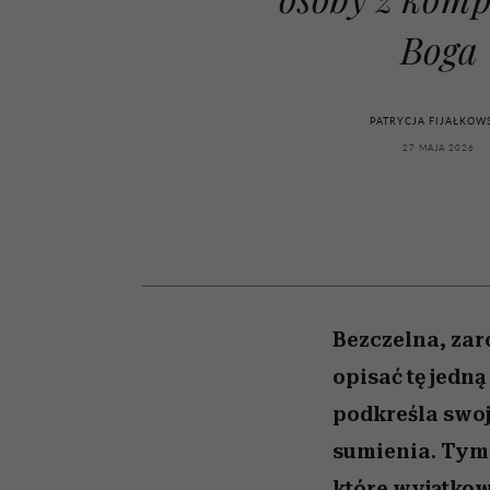
powinien znać odpowi
kawę z Kasią Miller”, s.
weterynarz”
odc. 7]
Boga
PATRYCJA FIJAŁKOW
27 MAJA 2026
Bezczelna, zar
opisać tę jedn
podkreśla swoj
sumienia. Tymc
które wyjątkow