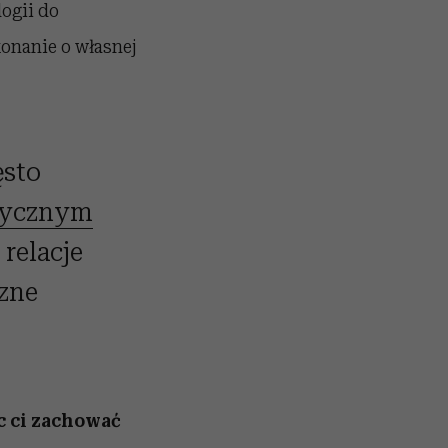
ogii do
onanie o własnej
ęsto
tycznym
 relacje
czne
c ci zachować