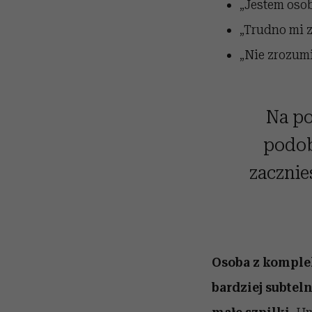
„Jestem osob
„Trudno mi 
„Nie zrozumi
Na po
podob
zacznie
Osoba z komple
bardziej subtel