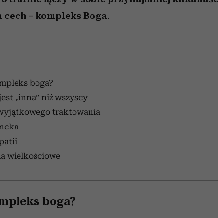
 cech – kompleks Boga.
ompleks boga?
jest „inna” niż wszyscy
 wyjątkowego traktowania
ancka
patii
ia wielkościowe
ompleks boga?