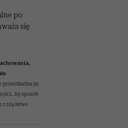
alne po
uważa się
 zachowania,
ała
e przeszkadza jej
yści. Jej sposób
 z nią łatwo