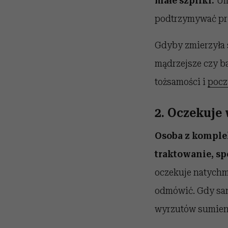
małe szpilki.
Um
podtrzymywać prz
Gdyby zmierzyła si
mądrzejsze czy b
tożsamości i
pocz
2. Oczekuje
Osoba z komplek
traktowanie, sp
oczekuje natychmi
odmówić. Gdy sama
wyrzutów sumieni