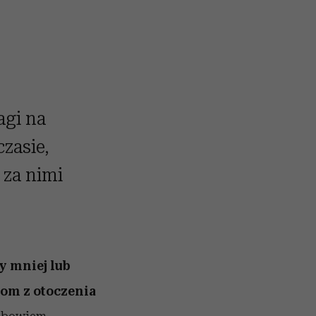
agi na
zasie,
 za nimi
y mniej lub
bom z otoczenia