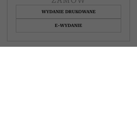
ZAMÓW
WYDANIE DRUKOWANE
E-WYDANIE
Sposób, w jaki się
Szczęśliwe pary po
żegnasz, mówi o tobie
pięćdziesiątce nie