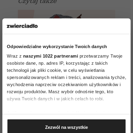
Czytaj także
Odpowiedzialne wykorzystanie Twoich danych
Wraz z
naszymi 1022 partnerami
przetwarzamy Twoje
osobiste dane, np. adres IP, korzystając z takich
technologii jak pliki cookie, w celu wyświetlania
spersonalizowanych reklam i treści, analizowania tychże,
wychodzenia naprzeciw oczekiwaniom użytkowników i
rozwoju produktów. Masz wybór odnośnie tego, kto
używa Twoich danych i w jakich celach to robi.
Dając, otrzymujemy – o sztuce
Jeśli wyrazisz na to zgodę, chcielibyśmy również:
empatii, wsparcia i pomagania
Gromadzić dane dotyczące Twojej lokalizacji
Zezwól na wszystkie
geograficznej z dokładnością nawet do kilku metrów