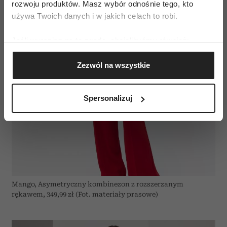
rozwoju produktów. Masz wybór odnośnie tego, kto
używa Twoich danych i w jakich celach to robi.
Jeśli wyrazisz na to zgodę, chcielibyśmy również:
Gromadzić dane dotyczące Twojej lokalizacji
Zezwól na wszystkie
geograficznej z dokładnością nawet do kilku metrów
Identyfikować Twoje urządzenie, aktywnie
analizując charakteryzującego je zbiory danych
Spersonalizuj
(fingerprinting, czyli wirtualny odcisk palca)
Dowiedz się więcej odnośnie tego, jak Twoje osobiste
dane są przetwarzane oraz ustaw własne preferencje w
sekcji szczegółów
. W Deklaracji plików cookie możesz
zmienić lub wycofać swoją zgodę w dowolnej chwili.
Wykorzystujemy pliki cookie do spersonalizowania treści
Mango, Asymetryczny kombinezon z rozszerzanym
i reklam, aby oferować funkcje społecznościowe i
rękawem, 349,99 zł (Fot. materiały prasowe)
analizować ruch w naszej witrynie. Informacje o tym, jak
korzystasz z naszej witryny, udostępniamy partnerom
społecznościowym, reklamowym i analitycznym.