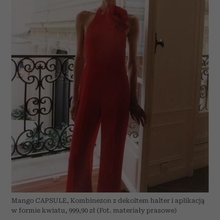
Mango CAPSULE, Kombinezon z dekoltem halter i aplikacją
w formie kwiatu, 999,90 zł (Fot. materiały prasowe)