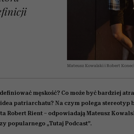
 5,
osób, które biorą na siebie za
powinien znać odpowiedź
Wiemy, gdzie go kupić
Miller s. 5, odc. 6]
sezon jesień–zima 2
mężczyzna jest mn
inicji
dużo
reaktywny”
Mateusz Kowalski i Robert Koneck
definiować męskość? Co może być bardziej atra
idea patriarchatu? Na czym polega stereotyp 
ta Robert Rient – odpowiadają Mateusz Kowalsk
zy popularnego „Tutaj Podcast”.