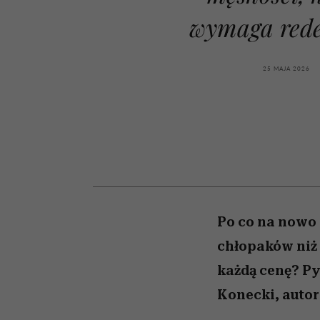
kawę z Kasią Miller”, s.
rachunek sumienia
modelowania
weterynarz”
wymaga redef
odc. 7]
25 MAJA 2026
Po co na nowo 
chłopaków niż 
każdą cenę? Py
Konecki, autor