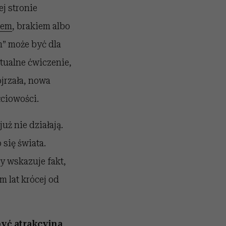
j stronie
iem
, brakiem albo
m” może być dla
ktualne ćwiczenie,
jrzała, nowa
łciowości.
uż nie działają.
się świata.
y wskazuje fakt,
m lat krócej od
być atrakcyjna