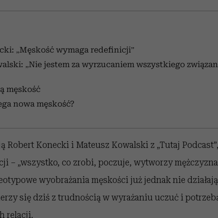
cki: „Męskość wymaga redefinicji”
lski: „Nie jestem za wyrzucaniem wszystkiego związan
rą męskość
ega nowa męskość?
ą Robert Konecki i Mateusz Kowalski z „Tutaj Podcast”
icji – „wszystko, co zrobi, poczuje, wytworzy mężczyzna,
eotypowe wyobrażania męskości już jednak nie działają 
rzy się dziś z trudnością w wyrażaniu uczuć i potrze
 relacji.