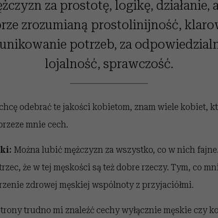
żczyzn za prostotę, logikę, działanie, a
rze zrozumianą prostolinijność, klar
nikowanie potrzeb, za odpowiedzial
lojalność, sprawczość.
e chcę odebrać te jakości kobietom, znam wiele kobiet, k
rzeze mnie cech.
ki:
Można lubić mężczyzn za wszystko, co w nich fajne
trzec, że w tej męskości są też dobre rzeczy. Tym, co m
rzenie zdrowej męskiej wspólnoty z przyjaciółmi.
strony trudno mi znaleźć cechy wyłącznie męskie czy ko