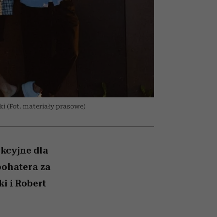
026/27
iej
zupełny brak ogłady
mogą zrobić rodzice
girls”
i (Fot. materiały prasowe)
kcyjne dla
bohatera za
i i Robert