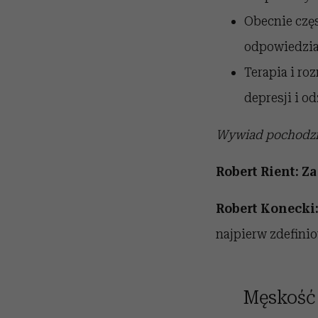
Obecnie częs
odpowiedzial
Terapia i ro
depresji i o
Wywiad pochodzi
Robert Rient: Z
Robert Konecki
najpierw zdefinio
Męskość 