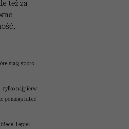
le też za
owne
ność,
tóre mają sporo
. Tylko najpierw
nie pomaga lubić
biece. Lepiej