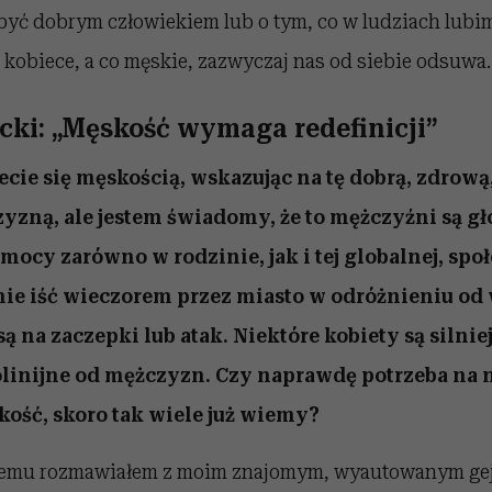
być dobrym człowiekiem lub o tym, co w ludziach lubim
kobiece, a co męskie, zazwyczaj nas od siebie odsuwa.
cki: „Męskość wymaga redefinicji”
ecie się męskością, wskazując na tę dobrą, zdrową
zyzną, ale jestem świadomy, że to mężczyźni są 
ocy zarówno w rodzinie, jak i tej globalnej, spo
ie iść wieczorem przez miasto w odróżnieniu od w
ą na zaczepki lub atak. Niektóre kobiety są silniej
tolinijne od mężczyzn. Czy naprawdę potrzeba na
ość, skoro tak wiele już wiemy?
 temu rozmawiałem z moim znajomym, wyautowanym gej