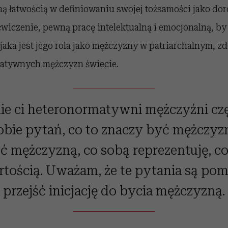
ną łatwością w definiowaniu swojej tożsamości jako do
wiczenie, pewną pracę intelektualną i emocjonalną, b
 jaka jest jego rola jako mężczyzny w patriarchalnym,
atywnych mężczyzn świecie.
nie ci heteronormatywni mężczyźni czę
obie pytań, co to znaczy być mężczyz
ć mężczyzną, co sobą reprezentuję, co 
tością. Uważam, że te pytania są po
przejść inicjację do bycia mężczyzną.