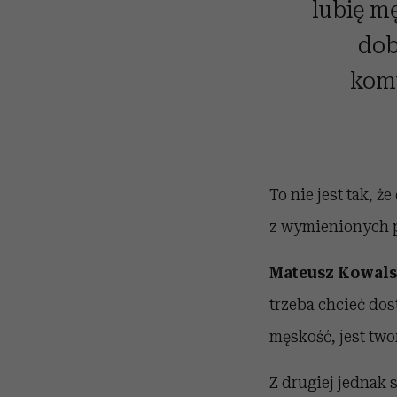
lubię mę
dob
komu
To nie jest tak, ż
z wymienionych p
Mateusz Kowals
trzeba chcieć dos
męskość, jest two
Z drugiej jednak 