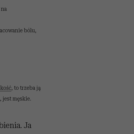
 na
racowanie bólu,
kość
, to trzeba ją
 jest męskie.
ienia. Ja