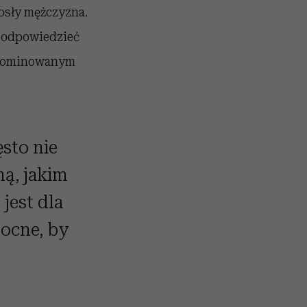
rosły mężczyzna.
y odpowiedzieć
 zdominowanym
sto nie
ną, jakim
jest dla
mocne, by