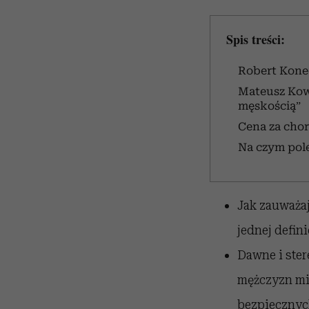
Spis treści:
Robert Kone
Mateusz Kowa
męskością”
Cena za cho
Na czym pol
Jak zauważaj
jednej defin
Dawne i ster
mężczyzn mie
bezpiecznych