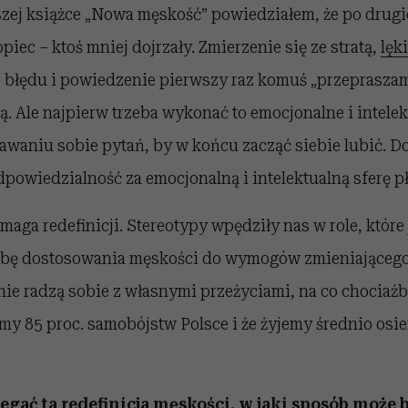
zej książce „Nowa męskość” powiedziałem, że po drugie
piec – ktoś mniej dojrzały. Zmierzenie się ze stratą,
lęk
o błędu i powiedzenie pierwszy raz komuś „przeprasza
ą. Ale najpierw trzeba wykonać to emocjonalne i intele
awaniu sobie pytań, by w końcu zacząć siebie lubić. Do
powiedzialność za emocjonalną i intelektualną sferę p
ga redefinicji. Stereotypy wpędziły nas w role, które j
ebę dostosowania męskości do wymogów zmieniającego 
ie radzą sobie z własnymi przeżyciami, na co chociażb
my 85 proc. samobójstw Polsce i że żyjemy średnio osie
gać ta redefinicja męskości, w jaki sposób może 