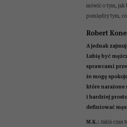
mówić o tym, jak 
pomiędzy tym, co 
Robert Kone
A jednak zajmuj
Lubię być mężc
sprawcami przem
że mogę spokojn
które narażone s
i bardziej pros
definiować męsk
M.K.:
Jakiś czas