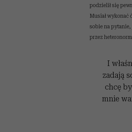
podzielił się pew
Musiał wykonać ć
sobie na pytanie,
przez heteronorm
I właś
zadają s
chcę by
mnie war