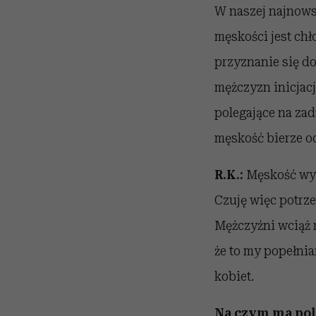
W naszej najnows
męskości jest chło
przyznanie się d
mężczyzn inicjacj
polegające na zad
męskość bierze od
R.K.:
Męskość wyma
Czuję więc potrz
Mężczyźni wciąż n
że to my popełnia
kobiet.
Na czym ma pole