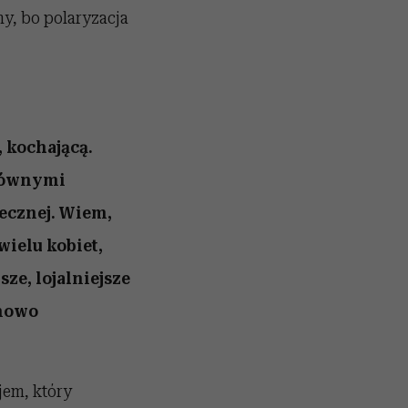
y, bo polaryzacja
, kochającą.
głównymi
łecznej. Wiem,
ielu kobiet,
sze, lojalniejsze
 nowo
em, który